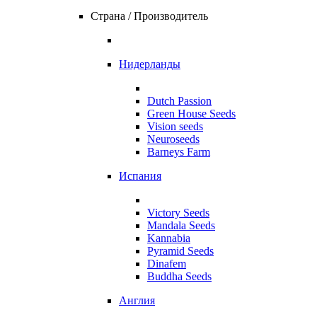
Страна / Производитель
Нидерланды
Dutch Passion
Green House Seeds
Vision seeds
Neuroseeds
Barneys Farm
Испания
Victory Seeds
Mandala Seeds
Kannabia
Pyramid Seeds
Dinafem
Buddha Seeds
Англия