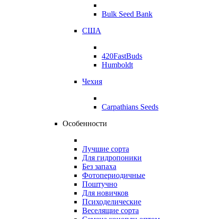
Bulk Seed Bank
США
420FastBuds
Humboldt
Чехия
Carpathians Seeds
Особенности
Лучшие сорта
Для гидропоники
Без запаха
Фотопериодичные
Поштучно
Для новичков
Психоделические
Веселящие сорта