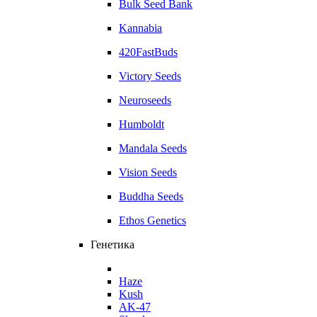
Bulk Seed Bank
Kannabia
420FastBuds
Victory Seeds
Neuroseeds
Humboldt
Mandala Seeds
Vision Seeds
Buddha Seeds
Ethos Genetics
Генетика
Haze
Kush
AK-47