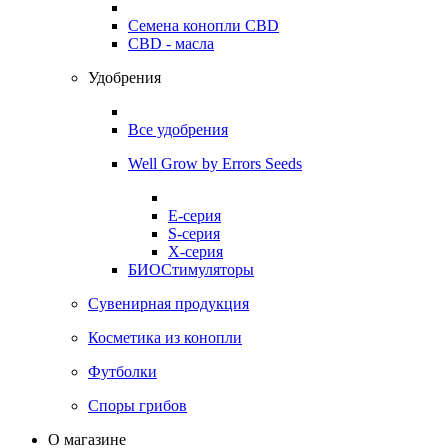
Семена конопли CBD
CBD - масла
Удобрения
Все удобрения
Well Grow by Errors Seeds
E-серия
S-серия
X-серия
БИОСтимуляторы
Сувенирная продукция
Косметика из конопли
Футболки
Споры грибов
О магазине