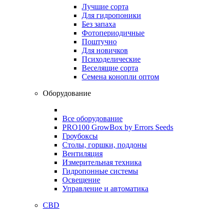
Лучшие сорта
Для гидропоники
Без запаха
Фотопериодичные
Поштучно
Для новичков
Психоделические
Веселящие сорта
Семена конопли оптом
Оборудование
Все оборудование
PRO100 GrowBox by Errors Seeds
Гроубоксы
Столы, горшки, поддоны
Вентиляция
Измерительная техника
Гидропонные системы
Освещение
Управление и автоматика
CBD