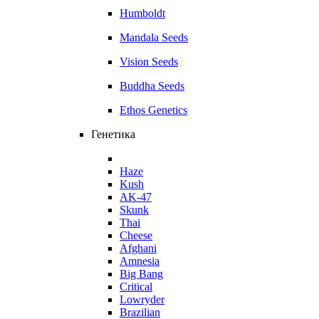
Humboldt
Mandala Seeds
Vision Seeds
Buddha Seeds
Ethos Genetics
Генетика
Haze
Kush
AK-47
Skunk
Thai
Cheese
Afghani
Amnesia
Big Bang
Critical
Lowryder
Brazilian