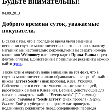
Будьте внимательны!
04.09.2013
Доброго времени суток, уважаемые
покупатели.
В связи с тем, что в последнее время были замечены
несколько случаев мошенничества по отношению к нашему
магазину, мы настоятельно рекомендуем вам сверять номера
кошельков
Webmoney
или номер карты
ПриватБанка
перед
фактом оплаты. Единственные правильные реквизиты можно
найти
здесь
.
Также хотим обратить ваше внимание на тот факт, что в
случаях мошенничества люди обращались в неверный скайп с
ником "
Errors Seeds
" (знак пробела),
Киев
,
Украина
.
Собственно, это и есть тот мошенник - никаких людей,
работающих с нами в Киеве нет. Верные, действующие для
магазина аккаунты скайп - "
Errors-seeds
" ("-" символ),
Харьков
,
Украина
и "
Seeds Errors
" (знак пробела),
Пермь
,
Россия
. Ещё раз убедительно просим вас проверять
подлинность реквизитов перед совершением перевода