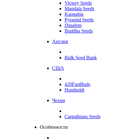
Victory Seeds
Mandala Seeds
Kannabia
Pyramid Seeds
Dinafem
Buddha Seeds
Англия
Bulk Seed Bank
США
420FastBuds
Humboldt
Чехия
Carpathians Seeds
Особенности