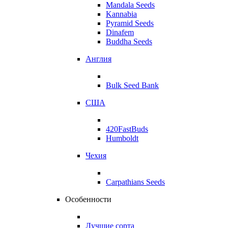
Mandala Seeds
Kannabia
Pyramid Seeds
Dinafem
Buddha Seeds
Англия
Bulk Seed Bank
США
420FastBuds
Humboldt
Чехия
Carpathians Seeds
Особенности
Лучшие сорта