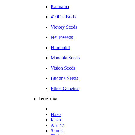
Kannabia
420FastBuds
Victory Seeds
Neuroseeds
Humboldt
Mandala Seeds
Vision Seeds
Buddha Seeds
Ethos Genetics
Генетика
Haze
Kush
AK-47
Skunk