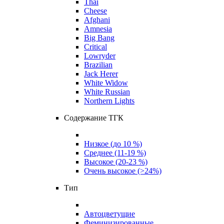
Thai
Cheese
Afghani
Amnesia
Big Bang
Critical
Lowryder
Brazilian
Jack Herer
White Widow
White Russian
Northern Lights
Содержание ТГК
Низкое (до 10 %)
Среднее (11-19 %)
Высокое (20-23 %)
Очень высокое (>24%)
Тип
Автоцветущие
Феминизированные