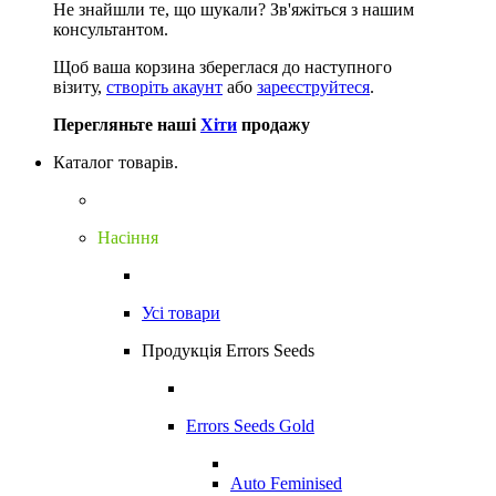
Не знайшли те, що шукали?
Зв'яжіться з нашим
консультантом.
Щоб ваша корзина збереглася до наступного
візиту,
створіть акаунт
або
зареєструйтеся
.
Перегляньте наші
Хіти
продажу
Каталог товарів.
Насіння
Усі товари
Продукція Errors Seeds
Errors Seeds Gold
Auto Feminised