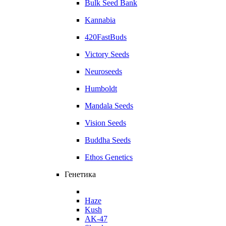
Bulk Seed Bank
Kannabia
420FastBuds
Victory Seeds
Neuroseeds
Humboldt
Mandala Seeds
Vision Seeds
Buddha Seeds
Ethos Genetics
Генетика
Haze
Kush
AK-47