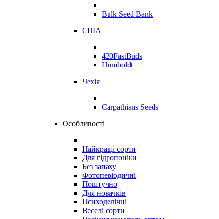
Bulk Seed Bank
США
420FastBuds
Humboldt
Чехія
Carpathians Seeds
Особливості
Найкращі сорти
Для гідропоніки
Без запаху
Фотоперіодичні
Поштучно
Для новачків
Психоделічні
Веселі сорти