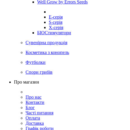
Well Grow by Errors Seeds
E-серія
S-серія
X-серія
БІОСтимулятори
Сувенірна продукція
Косметика з конопель
Футболки
Спори грибів
Про магазин
Про нас
Контакти
Блог
Часті питання
Оплата
Доставка
Графік роботи