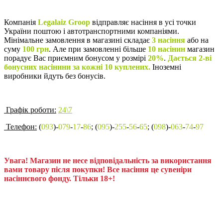
Компанія
Legalaiz Groop
відправляє насіння в усі точки
України поштою і автотранспортними компаніями.
Мінімальне замовлення в магазині складає
3 насіння
або на
суму
100 грн
. Але при замовленні більше
10 насінин
магазин
порадує Вас приємним бонусом у розмірі
20%
.
Дається 2-ві
бонусних насінини за кожні 10 куплених.
Іноземні
виробники йдуть без бонусів.
Графік роботи:
24\7
Телефон:
(
093
)-
079
-
17
-
86
; (
095
)-
255
-
56
-
65
; (
098
)-
063
-
74
-
97
Увага! Магазин не несе відповідальність за використання
вами товару після покупки! Все насіння це сувеніри
насіннєвого фонду. Тільки 18+!