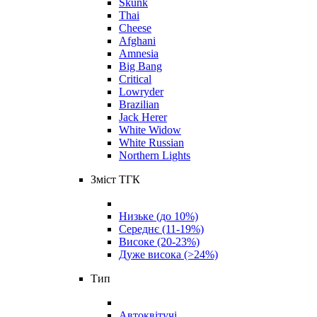
Skunk
Thai
Cheese
Afghani
Amnesia
Big Bang
Critical
Lowryder
Brazilian
Jack Herer
White Widow
White Russian
Northern Lights
Зміст ТГК
Низьке (до 10%)
Середнє (11-19%)
Високе (20-23%)
Дуже висока (>24%)
Тип
Автоквітучі