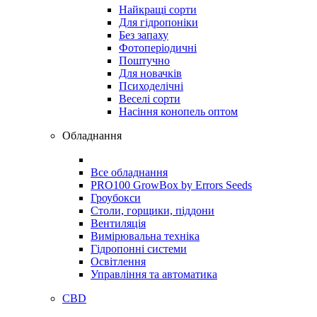
Найкращі сорти
Для гідропоніки
Без запаху
Фотоперіодичні
Поштучно
Для новачків
Психоделічні
Веселі сорти
Насіння конопель оптом
Обладнання
Все обладнання
PRO100 GrowBox by Errors Seeds
Гроубокси
Столи, горщики, піддони
Вентиляція
Вимірювальна техніка
Гідропонні системи
Освітлення
Управління та автоматика
CBD