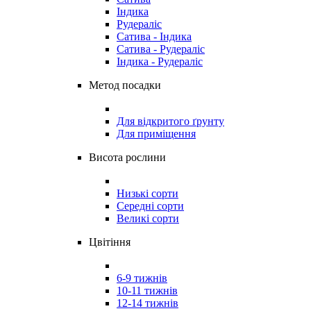
Індика
Рудераліс
Сатива - Індика
Сатива - Рудераліс
Індика - Рудераліс
Метод посадки
Для відкритого ґрунту
Для приміщення
Висота рослини
Низькі сорти
Середні сорти
Великі сорти
Цвітіння
6-9 тижнів
10-11 тижнів
12-14 тижнів