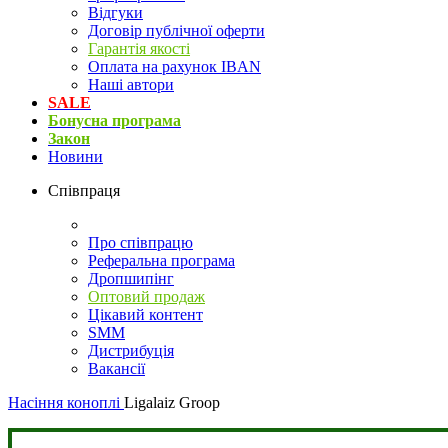
Відгуки
Договір публічної оферти
Гарантія якості
Оплата на рахунок IBAN
Наші автори
SALE
Бонусна програма
Закон
Новини
Співпраця
Про співпрацю
Реферальна програма
Дропшипінг
Оптовий продаж
Цікавий контент
SMM
Дистрибуція
Вакансії
Насіння коноплі
Ligalaiz Groop