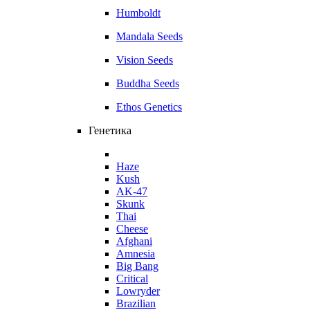
Humboldt
Mandala Seeds
Vision Seeds
Buddha Seeds
Ethos Genetics
Генетика
Haze
Kush
AK-47
Skunk
Thai
Cheese
Afghani
Amnesia
Big Bang
Critical
Lowryder
Brazilian