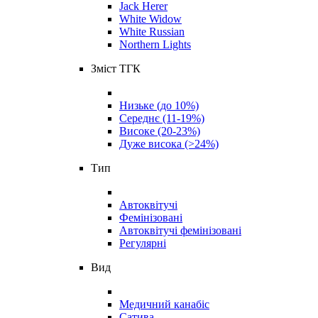
Jack Herer
White Widow
White Russian
Northern Lights
Зміст ТГК
Низьке (до 10%)
Середнє (11-19%)
Високе (20-23%)
Дуже висока (>24%)
Тип
Автоквітучі
Фемінізовані
Автоквітучі фемінізовані
Регулярні
Вид
Медичний канабіс
Сатива