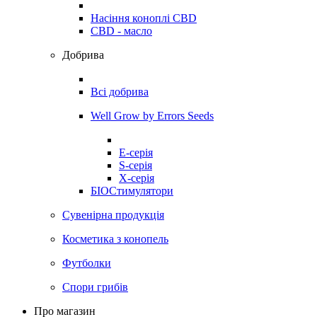
Насіння коноплі CBD
CBD - масло
Добрива
Всі добрива
Well Grow by Errors Seeds
E-серія
S-серія
X-серія
БІОСтимулятори
Сувенірна продукція
Косметика з конопель
Футболки
Спори грибів
Про магазин