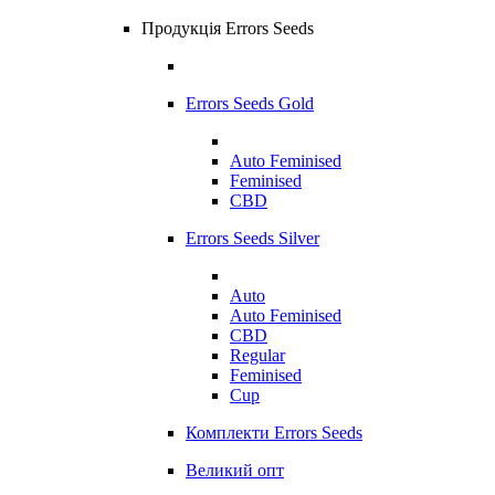
Продукція Errors Seeds
Errors Seeds Gold
Auto Feminised
Feminised
CBD
Errors Seeds Silver
Auto
Auto Feminised
CBD
Regular
Feminised
Cup
Комплекти Errors Seeds
Великий опт