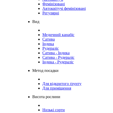
Фемінізовані
Автоквітучі фемінізовані
Регулярні
Вид
Медичний канабіс
Сатива
Індика
Рудераліс
Сатива - Індика
Сатива - Рудераліс
Індика - Рудераліс
Метод посадки
Для відкритого ґрунту
Для приміщення
Висота рослини
Низькі сорти