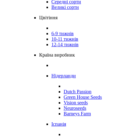
Середні сорти
Великі сорти
Цвітіння
6-9 тижнів
10-11 тижнів
12-14 тижнів
Країна виробник
Нідерланди
Dutch Passion
Green House Seeds
Vision seeds
Neuroseeds
Barneys Farm
Іспанія