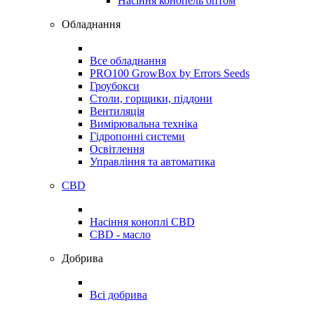
Насіння конопель оптом
Обладнання
Все обладнання
PRO100 GrowBox by Errors Seeds
Гроубокси
Столи, горщики, піддони
Вентиляція
Вимірювальна техніка
Гідропонні системи
Освітлення
Управління та автоматика
CBD
Насіння коноплі CBD
CBD - масло
Добрива
Всі добрива