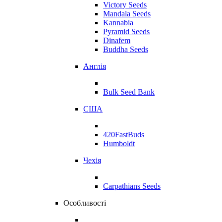
Victory Seeds
Mandala Seeds
Kannabia
Pyramid Seeds
Dinafem
Buddha Seeds
Англія
Bulk Seed Bank
США
420FastBuds
Humboldt
Чехія
Carpathians Seeds
Особливості