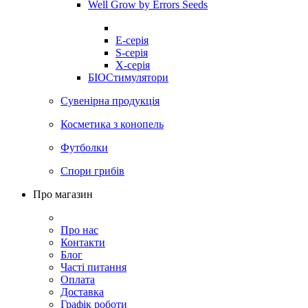
Well Grow by Errors Seeds
E-серія
S-серія
X-серія
БІОСтимулятори
Сувенірна продукція
Косметика з конопель
Футболки
Спори грибів
Про магазин
Про нас
Контакти
Блог
Часті питання
Оплата
Доставка
Графік роботи