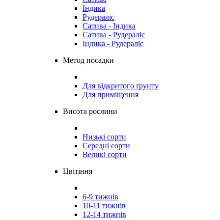
Індика
Рудераліс
Сатива - Індика
Сатива - Рудераліс
Індика - Рудераліс
Метод посадки
Для відкритого ґрунту
Для приміщення
Висота рослини
Низькі сорти
Середні сорти
Великі сорти
Цвітіння
6-9 тижнів
10-11 тижнів
12-14 тижнів