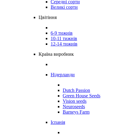
Середні сорти
Великі сорти
Цвітіння
6-9 тижнів
10-11 тижнів
12-14 тижнів
Країна виробник
Нідерланди
Dutch Passion
Green House Seeds
Vision seeds
Neuroseeds
Barneys Farm
Іспанія