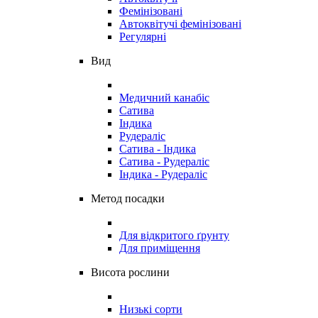
Фемінізовані
Автоквітучі фемінізовані
Регулярні
Вид
Медичний канабіс
Сатива
Індика
Рудераліс
Сатива - Індика
Сатива - Рудераліс
Індика - Рудераліс
Метод посадки
Для відкритого ґрунту
Для приміщення
Висота рослини
Низькі сорти