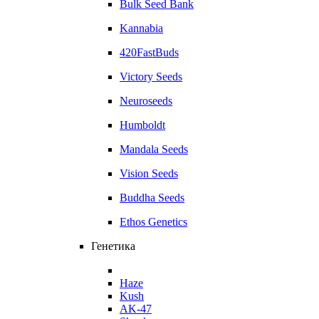
Bulk Seed Bank
Kannabia
420FastBuds
Victory Seeds
Neuroseeds
Humboldt
Mandala Seeds
Vision Seeds
Buddha Seeds
Ethos Genetics
Генетика
Haze
Kush
AK-47