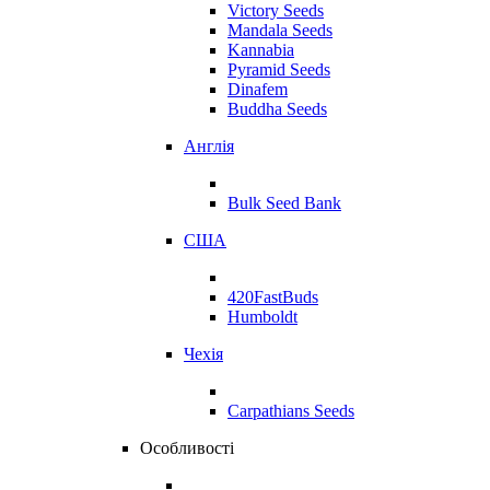
Victory Seeds
Mandala Seeds
Kannabia
Pyramid Seeds
Dinafem
Buddha Seeds
Англія
Bulk Seed Bank
США
420FastBuds
Humboldt
Чехія
Carpathians Seeds
Особливості