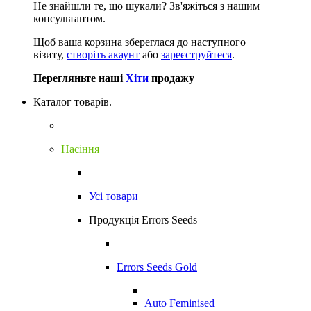
Не знайшли те, що шукали?
Зв'яжіться з нашим
консультантом.
Щоб ваша корзина збереглася до наступного
візиту,
створіть акаунт
або
зареєструйтеся
.
Перегляньте наші
Хіти
продажу
Каталог товарів.
Насіння
Усі товари
Продукція Errors Seeds
Errors Seeds Gold
Auto Feminised