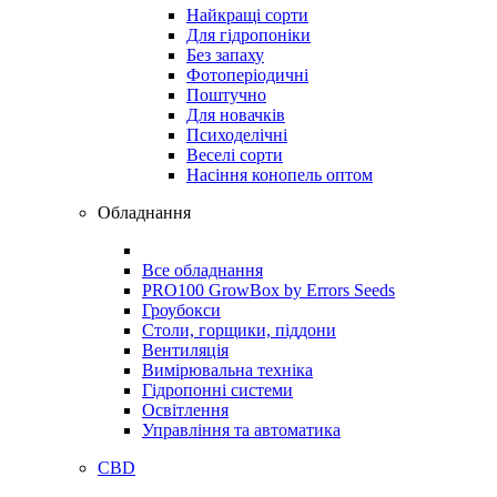
Найкращі сорти
Для гідропоніки
Без запаху
Фотоперіодичні
Поштучно
Для новачків
Психоделічні
Веселі сорти
Насіння конопель оптом
Обладнання
Все обладнання
PRO100 GrowBox by Errors Seeds
Гроубокси
Столи, горщики, піддони
Вентиляція
Вимірювальна техніка
Гідропонні системи
Освітлення
Управління та автоматика
CBD