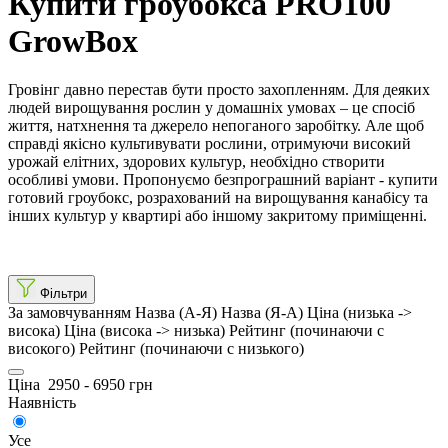
Купити гроубокса PRO100
GrowBox
Гровінг давно перестав бути просто захопленням. Для деяких
людей вирощування рослин у домашніх умовах – це спосіб
життя, натхнення та джерело непоганого заробітку. Але щоб
справді якісно культивувати рослини, отримуючи високий
урожай елітних, здорових культур, необхідно створити
особливі умови. Пропонуємо безпрограшний варіант - купити
готовий гроубокс, розрахований на вирощування канабісу та
інших культур у квартирі або іншому закритому приміщенні.
Фільтри
За замовчуванням
Назва (А-Я)
Назва (Я-А)
Ціна (низька ->
висока)
Ціна (висока -> низька)
Рейтинг (починаючи с
високого)
Рейтинг (починаючи с низького)
Ціна
2950
-
6950
грн
Наявність
Усе