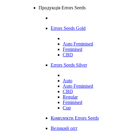
Продукція Errors Seeds
Errors Seeds Gold
Auto Feminised
Feminised
CBD
Errors Seeds Silver
Auto
Auto Feminised
CBD
Regular
Feminised
Cup
Комплекти Errors Seeds
Великий опт