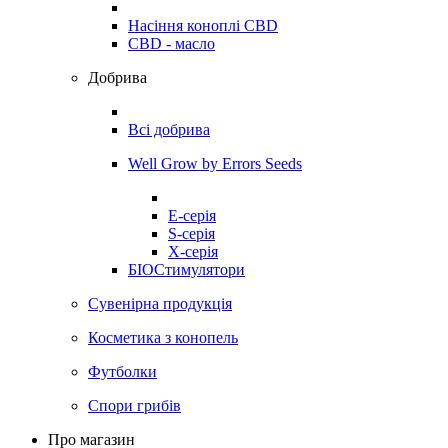
Насіння коноплі CBD
CBD - масло
Добрива
Всі добрива
Well Grow by Errors Seeds
E-серія
S-серія
X-серія
БІОСтимулятори
Сувенірна продукція
Косметика з конопель
Футболки
Спори грибів
Про магазин