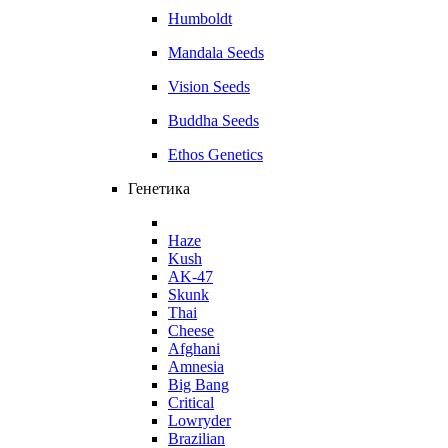
Humboldt
Mandala Seeds
Vision Seeds
Buddha Seeds
Ethos Genetics
Генетика
Haze
Kush
AK-47
Skunk
Thai
Cheese
Afghani
Amnesia
Big Bang
Critical
Lowryder
Brazilian