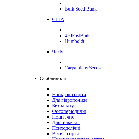
Bulk Seed Bank
США
420FastBuds
Humboldt
Чехія
Carpathians Seeds
Особливості
Найкращі сорти
Для гідропоніки
Без запаху
Фотоперіодичні
Поштучно
Для новачків
Психоделічні
Веселі сорти