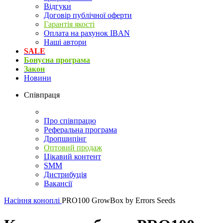
Відгуки
Договір публічної оферти
Гарантія якості
Оплата на рахунок IBAN
Наші автори
SALE
Бонусна програма
Закон
Новини
Співпраця
Про співпрацю
Реферальна програма
Дропшипінг
Оптовий продаж
Цікавий контент
SMM
Дистрибуція
Вакансії
Насіння коноплі
PRO100 GrowBox by Errors Seeds