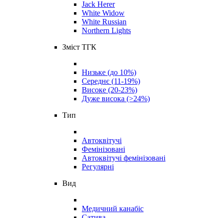
Jack Herer
White Widow
White Russian
Northern Lights
Зміст ТГК
Низьке (до 10%)
Середнє (11-19%)
Високе (20-23%)
Дуже висока (>24%)
Тип
Автоквітучі
Фемінізовані
Автоквітучі фемінізовані
Регулярні
Вид
Медичний канабіс
Сатива