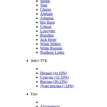
Skunk
Thai
Cheese
Afghani
Amnesia
Big Bang
Critical
Lowryder
Brazilian
Jack Herer
White Widow
White Russian
Northern Lights
Зміст ТГК
Низьке (до 10%)
Середнє (11-19%)
Високе (20-23%)
Дуже висока (>24%)
Тип
Автоквітучі