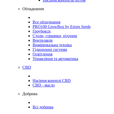
Насіння конопель оптом
Обладнання
Все обладнання
PRO100 GrowBox by Errors Seeds
Гроубокси
Столи, горщики, піддони
Вентиляція
Вимірювальна техніка
Гідропонні системи
Освітлення
Управління та автоматика
CBD
Насіння коноплі CBD
CBD - масло
Добрива
Всі добрива