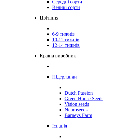
Середні сорти
Великі сорти
Цвітіння
6-9 тижнів
10-11 тижнів
12-14 тижнів
Країна виробник
Нідерланди
Dutch Passion
Green House Seeds
Vision seeds
Neuroseeds
Barneys Farm
Іспанія