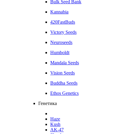
Bulk Seed Bank
Kannabia
420FastBuds
Victory Seeds
Neuroseeds
Humboldt
Mandala Seeds
Vision Seeds
Buddha Seeds
Ethos Genetics
Генетика
Haze
Kush
AK-47