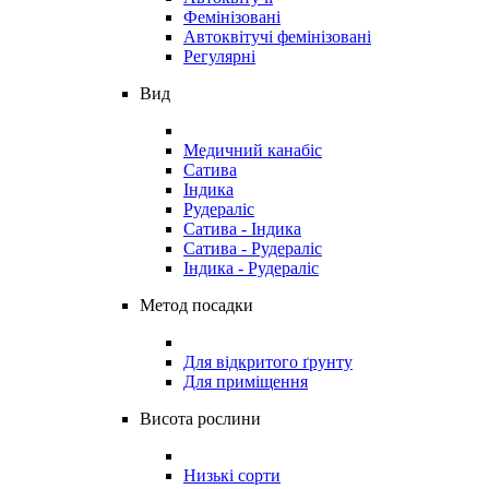
Фемінізовані
Автоквітучі фемінізовані
Регулярні
Вид
Медичний канабіс
Сатива
Індика
Рудераліс
Сатива - Індика
Сатива - Рудераліс
Індика - Рудераліс
Метод посадки
Для відкритого ґрунту
Для приміщення
Висота рослини
Низькі сорти