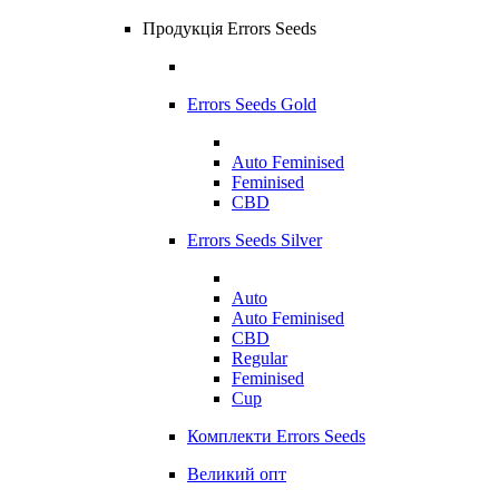
Продукція Errors Seeds
Errors Seeds Gold
Auto Feminised
Feminised
CBD
Errors Seeds Silver
Auto
Auto Feminised
CBD
Regular
Feminised
Cup
Комплекти Errors Seeds
Великий опт