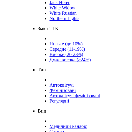
Jack Herer
White Widow
White Russian
Northern Lights
Зміст ТГК
Низьке (до 10%)
Середнє (11-19%)
Високе (20-23%)
Дуже висока (>24%)
Тип
Автоквітучі
Фемінізовані
Автоквітучі фемінізовані
Регулярні
Вид
Медичний канабіс
Сатива