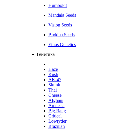
Humboldt
Mandala Seeds
Vision Seeds
Buddha Seeds
Ethos Genetics
Генетика
Haze
Kush
AK-47
Skunk
Thai
Cheese
Afghani
Amnesia
Big Bang
Critical
Lowryder
Brazilian