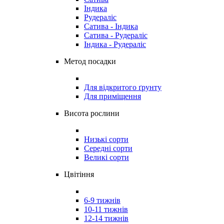
Індика
Рудераліс
Сатива - Індика
Сатива - Рудераліс
Індика - Рудераліс
Метод посадки
Для відкритого ґрунту
Для приміщення
Висота рослини
Низькі сорти
Середні сорти
Великі сорти
Цвітіння
6-9 тижнів
10-11 тижнів
12-14 тижнів