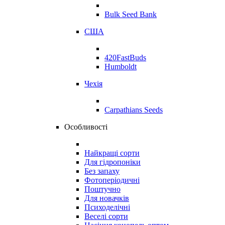
Bulk Seed Bank
США
420FastBuds
Humboldt
Чехія
Carpathians Seeds
Особливості
Найкращі сорти
Для гідропоніки
Без запаху
Фотоперіодичні
Поштучно
Для новачків
Психоделічні
Веселі сорти