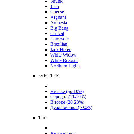
Skunk
Thai
Cheese
Afghani
Amnesia
Big Bang
Critical
Lowryder
Brazilian
Jack Herer
White Widow
White Russian
Northern Lights
Зміст ТГК
Низьке (до 10%)
Середнє (11-19%)
Високе (20-23%)
Дуже висока (>24%)
Тип
Автоквітучі