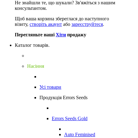
Не знайшли те, що шукали?
Зв'яжіться з нашим
консультантом.
Щоб ваша корзина збереглася до наступного
візиту,
створіть акаунт
або
зареєструйтеся
.
Перегляньте наші
Хіти
продажу
Каталог товарів.
Насіння
Усі товари
Продукція Errors Seeds
Errors Seeds Gold
Auto Feminised