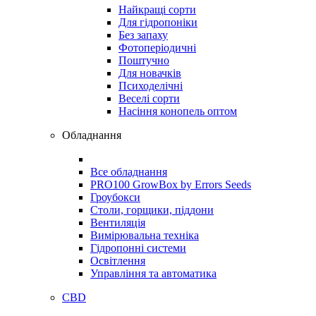
Найкращі сорти
Для гідропоніки
Без запаху
Фотоперіодичні
Поштучно
Для новачків
Психоделічні
Веселі сорти
Насіння конопель оптом
Обладнання
Все обладнання
PRO100 GrowBox by Errors Seeds
Гроубокси
Столи, горщики, піддони
Вентиляція
Вимірювальна техніка
Гідропонні системи
Освітлення
Управління та автоматика
CBD