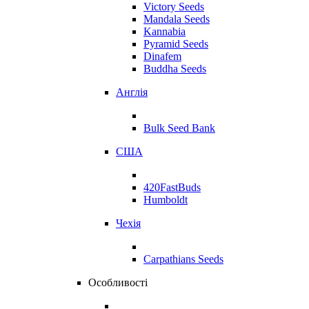
Victory Seeds
Mandala Seeds
Kannabia
Pyramid Seeds
Dinafem
Buddha Seeds
Англія
Bulk Seed Bank
США
420FastBuds
Humboldt
Чехія
Carpathians Seeds
Особливості