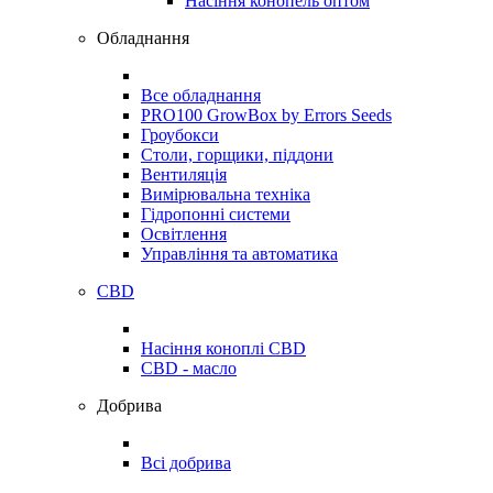
Насіння конопель оптом
Обладнання
Все обладнання
PRO100 GrowBox by Errors Seeds
Гроубокси
Столи, горщики, піддони
Вентиляція
Вимірювальна техніка
Гідропонні системи
Освітлення
Управління та автоматика
CBD
Насіння коноплі CBD
CBD - масло
Добрива
Всі добрива