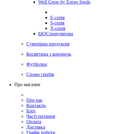
Well Grow by Errors Seeds
E-серія
S-серія
X-серія
БІОСтимулятори
Сувенірна продукція
Косметика з конопель
Футболки
Спори грибів
Про магазин
Про нас
Контакти
Блог
Часті питання
Оплата
Доставка
Графік роботи