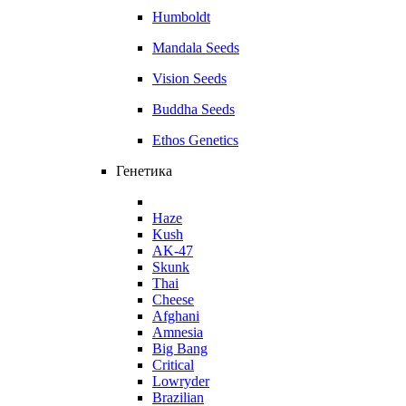
Humboldt
Mandala Seeds
Vision Seeds
Buddha Seeds
Ethos Genetics
Генетика
Haze
Kush
AK-47
Skunk
Thai
Cheese
Afghani
Amnesia
Big Bang
Critical
Lowryder
Brazilian