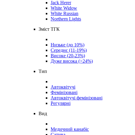
Jack Herer
White Widow
White Russian
Northern Lights
Зміст ТГК
Низьке (до 10%)
Середнє (11-19%)
Високе (20-23%)
Дуже висока (>24%)
Тип
Автоквітучі
Фемінізовані
Автоквітучі фемінізовані
Регулярні
Вид
Медичний канабіс
Сатива