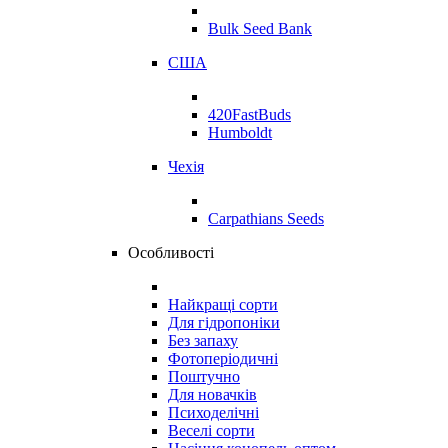
Bulk Seed Bank
США
420FastBuds
Humboldt
Чехія
Carpathians Seeds
Особливості
Найкращі сорти
Для гідропоніки
Без запаху
Фотоперіодичні
Поштучно
Для новачків
Психоделічні
Веселі сорти