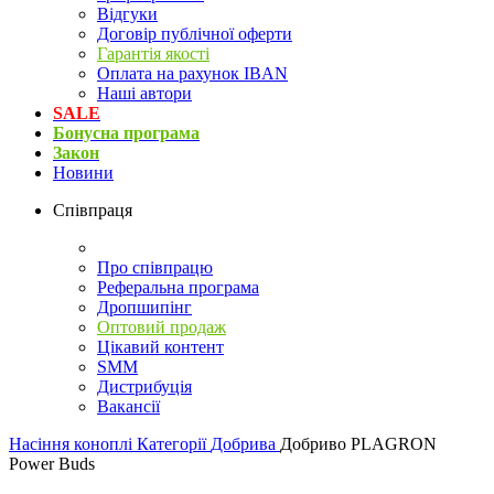
Відгуки
Договір публічної оферти
Гарантія якості
Оплата на рахунок IBAN
Наші автори
SALE
Бонусна програма
Закон
Новини
Співпраця
Про співпрацю
Реферальна програма
Дропшипінг
Оптовий продаж
Цікавий контент
SMM
Дистрибуція
Вакансії
Насіння коноплі
Категорії
Добрива
Добриво PLAGRON
Power Buds