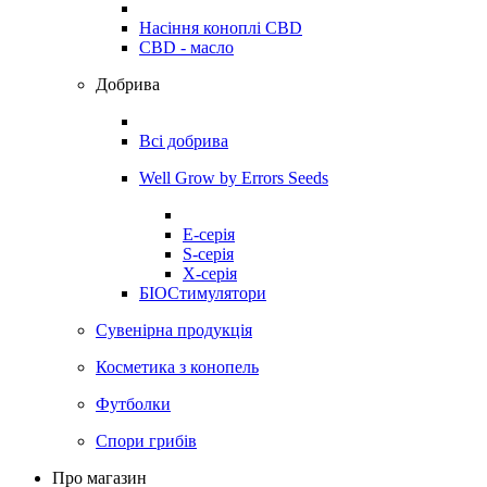
Насіння коноплі CBD
CBD - масло
Добрива
Всі добрива
Well Grow by Errors Seeds
E-серія
S-серія
X-серія
БІОСтимулятори
Сувенірна продукція
Косметика з конопель
Футболки
Спори грибів
Про магазин