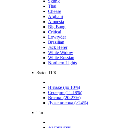
Skunk
Thai
Cheese
Afghani
Amnesia
Big Bang
Critical
Lowryder
Brazilian
Jack Herer
White Widow
White Russian
Northern Lights
Зміст ТГК
Низьке (до 10%)
Середнє (11-19%)
Високе (20-23%)
Дуже висока (>24%)
Тип
Автоквітучі