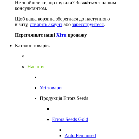
Не знайшли те, що шукали?
Зв'яжіться з нашим
консультантом.
Щоб ваша корзина збереглася до наступного
візиту,
створіть акаунт
або
зареєструйтеся
.
Перегляньте наші
Хіти
продажу
Каталог товарів.
Насіння
Усі товари
Продукція Errors Seeds
Errors Seeds Gold
Auto Feminised