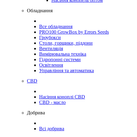
Насіння конопель оптом
Обладнання
Все обладнання
PRO100 GrowBox by Errors Seeds
Гроубокси
Столи, горщики, піддони
Вентиляція
Вимірювальна техніка
Гідропонні системи
Освітлення
Управління та автоматика
CBD
Насіння коноплі CBD
CBD - масло
Добрива
Всі добрива