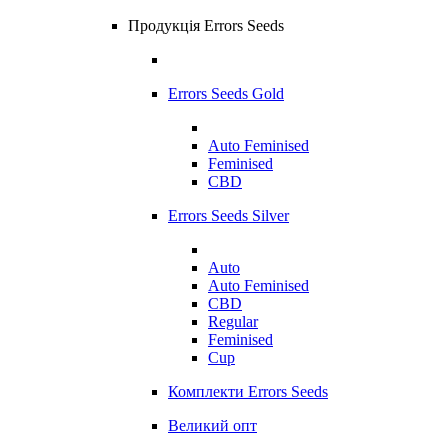
Продукція Errors Seeds
Errors Seeds Gold
Auto Feminised
Feminised
CBD
Errors Seeds Silver
Auto
Auto Feminised
CBD
Regular
Feminised
Cup
Комплекти Errors Seeds
Великий опт