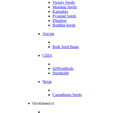
Victory Seeds
Mandala Seeds
Kannabia
Pyramid Seeds
Dinafem
Buddha Seeds
Англія
Bulk Seed Bank
США
420FastBuds
Humboldt
Чехія
Carpathians Seeds
Особливості