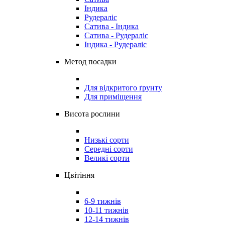
Індика
Рудераліс
Сатива - Індика
Сатива - Рудераліс
Індика - Рудераліс
Метод посадки
Для відкритого ґрунту
Для приміщення
Висота рослини
Низькі сорти
Середні сорти
Великі сорти
Цвітіння
6-9 тижнів
10-11 тижнів
12-14 тижнів