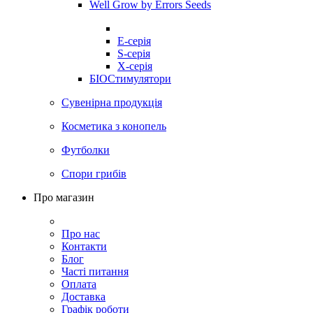
Well Grow by Errors Seeds
E-серія
S-серія
X-серія
БІОСтимулятори
Сувенірна продукція
Косметика з конопель
Футболки
Спори грибів
Про магазин
Про нас
Контакти
Блог
Часті питання
Оплата
Доставка
Графік роботи