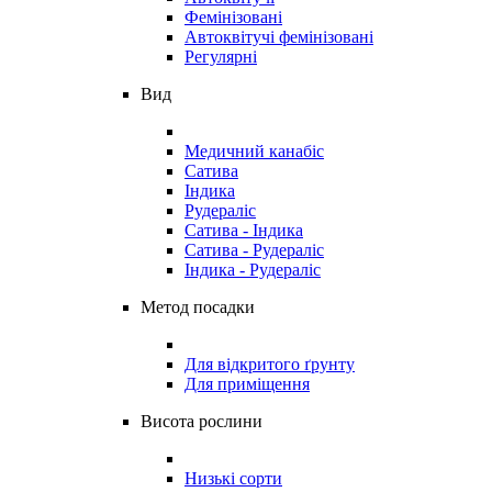
Фемінізовані
Автоквітучі фемінізовані
Регулярні
Вид
Медичний канабіс
Сатива
Індика
Рудераліс
Сатива - Індика
Сатива - Рудераліс
Індика - Рудераліс
Метод посадки
Для відкритого ґрунту
Для приміщення
Висота рослини
Низькі сорти