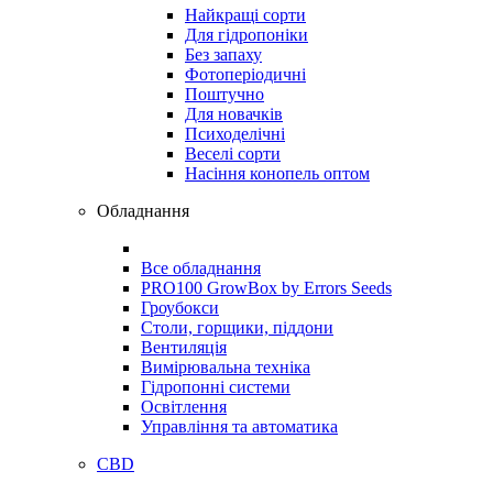
Найкращі сорти
Для гідропоніки
Без запаху
Фотоперіодичні
Поштучно
Для новачків
Психоделічні
Веселі сорти
Насіння конопель оптом
Обладнання
Все обладнання
PRO100 GrowBox by Errors Seeds
Гроубокси
Столи, горщики, піддони
Вентиляція
Вимірювальна техніка
Гідропонні системи
Освітлення
Управління та автоматика
CBD