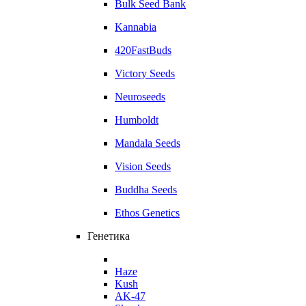
Bulk Seed Bank
Kannabia
420FastBuds
Victory Seeds
Neuroseeds
Humboldt
Mandala Seeds
Vision Seeds
Buddha Seeds
Ethos Genetics
Генетика
Haze
Kush
AK-47