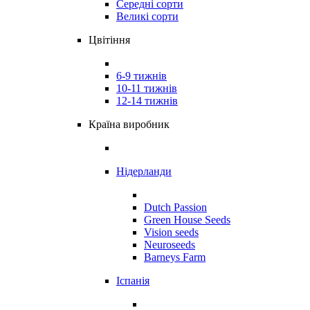
Середні сорти
Великі сорти
Цвітіння
6-9 тижнів
10-11 тижнів
12-14 тижнів
Країна виробник
Нідерланди
Dutch Passion
Green House Seeds
Vision seeds
Neuroseeds
Barneys Farm
Іспанія