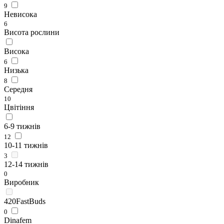
9
Невисока
6
Висота рослини
Висока
6
Низька
8
Середня
10
Цвітіння
6-9 тижнів
12
10-11 тижнів
3
12-14 тижнів
0
Виробник
420FastBuds
0
Dinafem