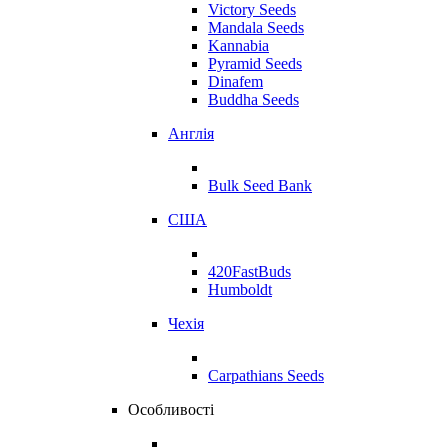
Victory Seeds
Mandala Seeds
Kannabia
Pyramid Seeds
Dinafem
Buddha Seeds
Англія
Bulk Seed Bank
США
420FastBuds
Humboldt
Чехія
Carpathians Seeds
Особливості