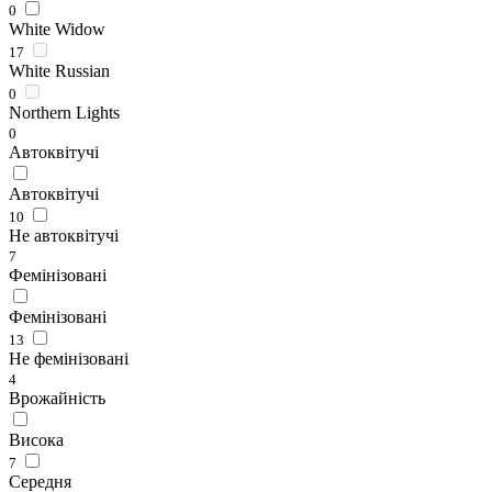
0
White Widow
17
White Russian
0
Northern Lights
0
Автоквітучі
Автоквітучі
10
Не автоквітучі
7
Фемінізовані
Фемінізовані
13
Не фемінізовані
4
Врожайність
Висока
7
Середня