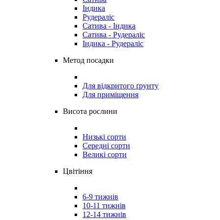
Індика
Рудераліс
Сатива - Індика
Сатива - Рудераліс
Індика - Рудераліс
Метод посадки
Для відкритого ґрунту
Для приміщення
Висота рослини
Низькі сорти
Середні сорти
Великі сорти
Цвітіння
6-9 тижнів
10-11 тижнів
12-14 тижнів