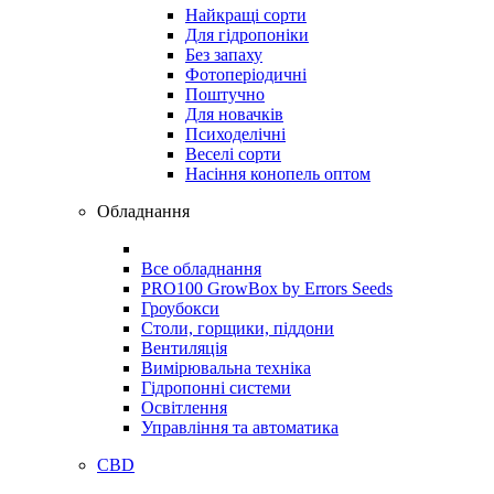
Найкращі сорти
Для гідропоніки
Без запаху
Фотоперіодичні
Поштучно
Для новачків
Психоделічні
Веселі сорти
Насіння конопель оптом
Обладнання
Все обладнання
PRO100 GrowBox by Errors Seeds
Гроубокси
Столи, горщики, піддони
Вентиляція
Вимірювальна техніка
Гідропонні системи
Освітлення
Управління та автоматика
CBD