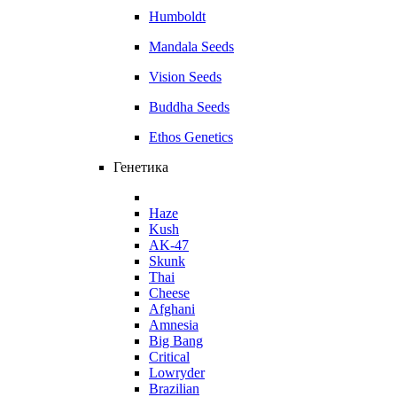
Humboldt
Mandala Seeds
Vision Seeds
Buddha Seeds
Ethos Genetics
Генетика
Haze
Kush
AK-47
Skunk
Thai
Cheese
Afghani
Amnesia
Big Bang
Critical
Lowryder
Brazilian