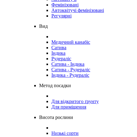
Фемінізовані
Автоквітучі фемінізовані
Регулярні
Вид
Медичний канабіс
Сатива
Індика
Рудераліс
Сатива - Індика
Сатива - Рудераліс
Індика - Рудераліс
Метод посадки
Для відкритого ґрунту
Для приміщення
Висота рослини
Низькі сорти