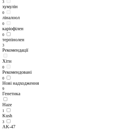
3
хумулін
0
ліналоол
0
каріофілен
0
терпінолен
3
Рекомендації
Хіти
0
Рекомендовані
0
Нові надходження
9
Генетика
Haze
1
Kush
3
AK-47