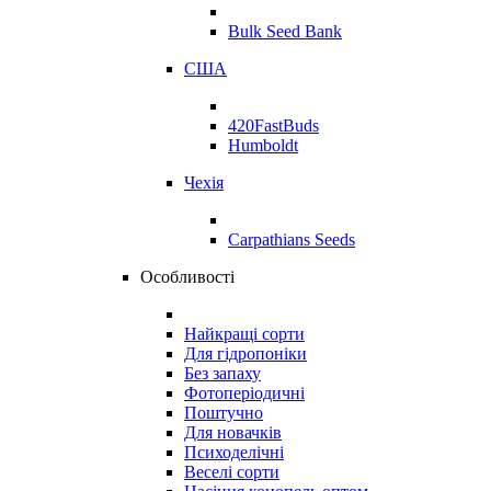
Bulk Seed Bank
США
420FastBuds
Humboldt
Чехія
Carpathians Seeds
Особливості
Найкращі сорти
Для гідропоніки
Без запаху
Фотоперіодичні
Поштучно
Для новачків
Психоделічні
Веселі сорти