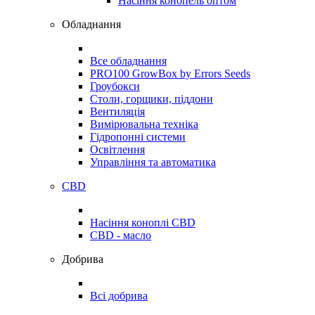
Насіння конопель оптом
Обладнання
Все обладнання
PRO100 GrowBox by Errors Seeds
Гроубокси
Столи, горщики, піддони
Вентиляція
Вимірювальна техніка
Гідропонні системи
Освітлення
Управління та автоматика
CBD
Насіння коноплі CBD
CBD - масло
Добрива
Всі добрива