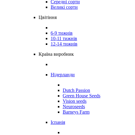
Середні сорти
Великі сорти
Цвітіння
6-9 тижнів
10-11 тижнів
12-14 тижнів
Країна виробник
Нідерланди
Dutch Passion
Green House Seeds
Vision seeds
Neuroseeds
Barneys Farm
Іспанія