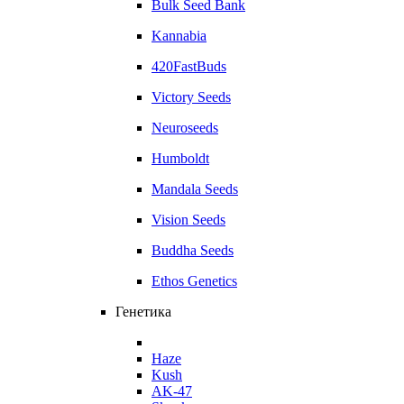
Bulk Seed Bank
Kannabia
420FastBuds
Victory Seeds
Neuroseeds
Humboldt
Mandala Seeds
Vision Seeds
Buddha Seeds
Ethos Genetics
Генетика
Haze
Kush
AK-47