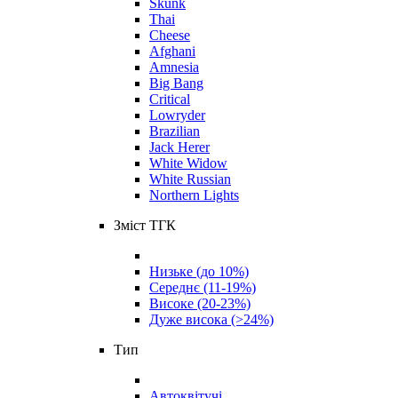
Skunk
Thai
Cheese
Afghani
Amnesia
Big Bang
Critical
Lowryder
Brazilian
Jack Herer
White Widow
White Russian
Northern Lights
Зміст ТГК
Низьке (до 10%)
Середнє (11-19%)
Високе (20-23%)
Дуже висока (>24%)
Тип
Автоквітучі