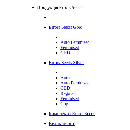
Продукція Errors Seeds
Errors Seeds Gold
Auto Feminised
Feminised
CBD
Errors Seeds Silver
Auto
Auto Feminised
CBD
Regular
Feminised
Cup
Комплекти Errors Seeds
Великий опт