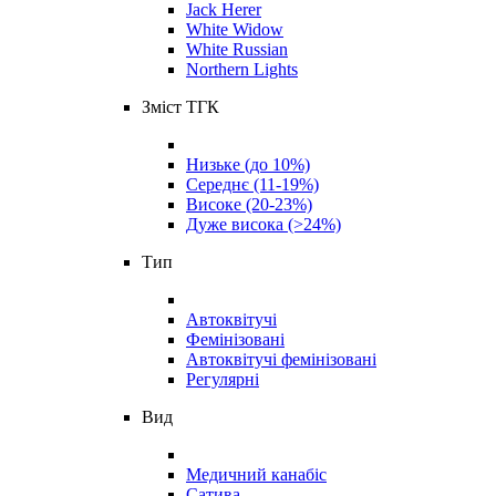
Jack Herer
White Widow
White Russian
Northern Lights
Зміст ТГК
Низьке (до 10%)
Середнє (11-19%)
Високе (20-23%)
Дуже висока (>24%)
Тип
Автоквітучі
Фемінізовані
Автоквітучі фемінізовані
Регулярні
Вид
Медичний канабіс
Сатива