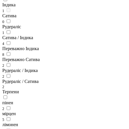
Індика
1
Сатива
0
Рудераліс
1
Сатива / Індика
4
Переважно Індика
8
Переважно Сатива
2
Рудераліс / Індика
2
Рудераліс / Сатива
2
Терпени
пінен
2
мірцен
5
лімонен