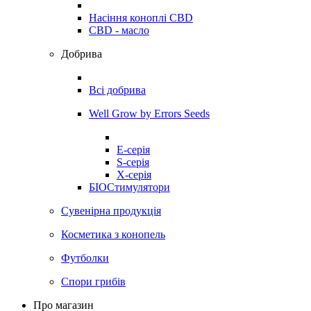
Насіння коноплі CBD
CBD - масло
Добрива
Всі добрива
Well Grow by Errors Seeds
E-серія
S-серія
X-серія
БІОСтимулятори
Сувенірна продукція
Косметика з конопель
Футболки
Спори грибів
Про магазин