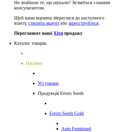
Не знайшли те, що шукали?
Зв'яжіться з нашим
консультантом.
Щоб ваша корзина збереглася до наступного
візиту,
створіть акаунт
або
зареєструйтеся
.
Перегляньте наші
Хіти
продажу
Каталог товарів.
Насіння
Усі товари
Продукція Errors Seeds
Errors Seeds Gold
Auto Feminised