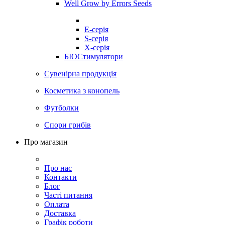
Well Grow by Errors Seeds
E-серія
S-серія
X-серія
БІОСтимулятори
Сувенірна продукція
Косметика з конопель
Футболки
Спори грибів
Про магазин
Про нас
Контакти
Блог
Часті питання
Оплата
Доставка
Графік роботи