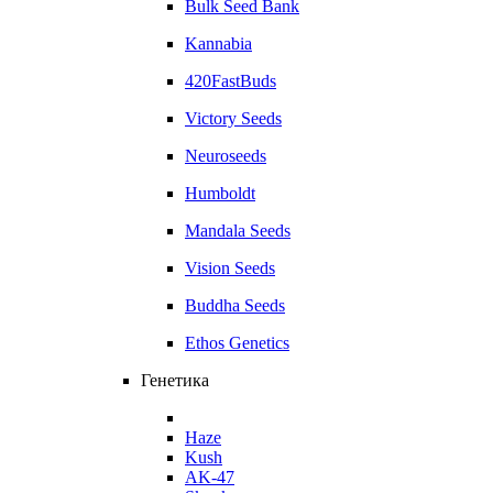
Bulk Seed Bank
Kannabia
420FastBuds
Victory Seeds
Neuroseeds
Humboldt
Mandala Seeds
Vision Seeds
Buddha Seeds
Ethos Genetics
Генетика
Haze
Kush
AK-47