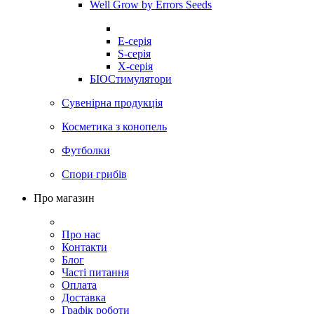
Well Grow by Errors Seeds
E-серія
S-серія
X-серія
БІОСтимулятори
Сувенірна продукція
Косметика з конопель
Футболки
Спори грибів
Про магазин
Про нас
Контакти
Блог
Часті питання
Оплата
Доставка
Графік роботи