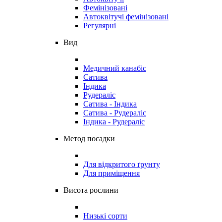
Фемінізовані
Автоквітучі фемінізовані
Регулярні
Вид
Медичний канабіс
Сатива
Індика
Рудераліс
Сатива - Індика
Сатива - Рудераліс
Індика - Рудераліс
Метод посадки
Для відкритого ґрунту
Для приміщення
Висота рослини
Низькі сорти