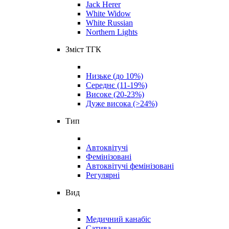
Jack Herer
White Widow
White Russian
Northern Lights
Зміст ТГК
Низьке (до 10%)
Середнє (11-19%)
Високе (20-23%)
Дуже висока (>24%)
Тип
Автоквітучі
Фемінізовані
Автоквітучі фемінізовані
Регулярні
Вид
Медичний канабіс
Сатива