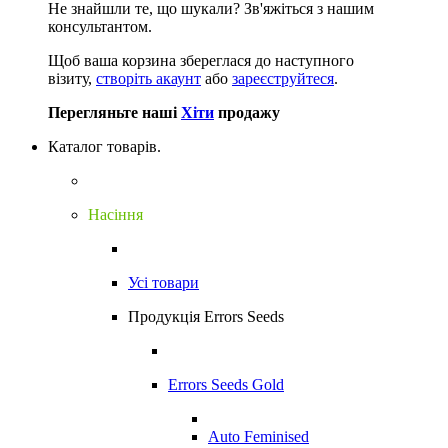
Не знайшли те, що шукали?
Зв'яжіться з нашим
консультантом.
Щоб ваша корзина збереглася до наступного
візиту,
створіть акаунт
або
зареєструйтеся
.
Перегляньте наші
Хіти
продажу
Каталог товарів.
Насіння
Усі товари
Продукція Errors Seeds
Errors Seeds Gold
Auto Feminised