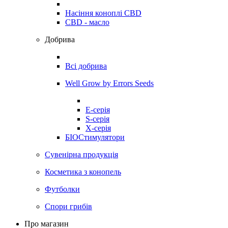
Насіння коноплі CBD
CBD - масло
Добрива
Всі добрива
Well Grow by Errors Seeds
E-серія
S-серія
X-серія
БІОСтимулятори
Сувенірна продукція
Косметика з конопель
Футболки
Спори грибів
Про магазин