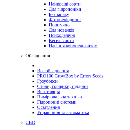
Найкращі сорти
Для гідропоніки
Без запаху
Фотоперіодичні
Поштучно
Для новачків
Психоделічні
Веселі сорти
Насіння конопель оптом
Обладнання
Все обладнання
PRO100 GrowBox by Errors Seeds
Гроубокси
Столи, горщики, піддони
Вентиляція
Вимірювальна техніка
Гідропонні системи
Освітлення
Управління та автоматика
CBD