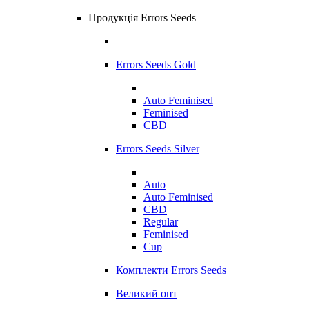
Продукція Errors Seeds
Errors Seeds Gold
Auto Feminised
Feminised
CBD
Errors Seeds Silver
Auto
Auto Feminised
CBD
Regular
Feminised
Cup
Комплекти Errors Seeds
Великий опт