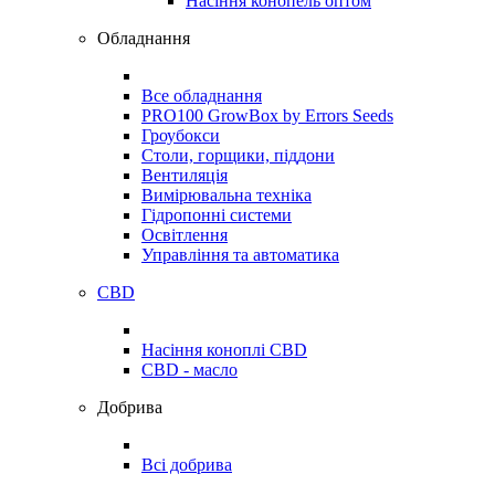
Насіння конопель оптом
Обладнання
Все обладнання
PRO100 GrowBox by Errors Seeds
Гроубокси
Столи, горщики, піддони
Вентиляція
Вимірювальна техніка
Гідропонні системи
Освітлення
Управління та автоматика
CBD
Насіння коноплі CBD
CBD - масло
Добрива
Всі добрива