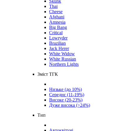
Skunk
Thai
Cheese
Afghani
Amnesia
Big Bang
Critical
Lowryder
Brazilian
Jack Herer
White Widow
White Russian
Northern Lights
Зміст ТГК
Низьке (до 10%)
Середнє (11-19%)
Високе (20-23%)
Дуже висока (>24%)
Тип
Автоквітучі