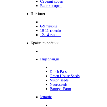
Середні сорти
Великі сорти
Цвітіння
6-9 тижнів
10-11 тижнів
12-14 тижнів
Країна виробник
Нідерланди
Dutch Passion
Green House Seeds
Vision seeds
Neuroseeds
Barneys Farm
Іспанія