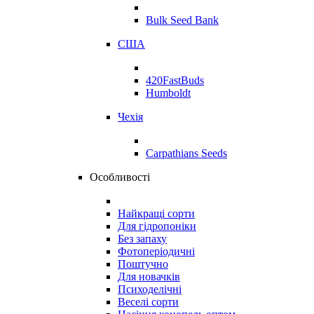
Bulk Seed Bank
США
420FastBuds
Humboldt
Чехія
Carpathians Seeds
Особливості
Найкращі сорти
Для гідропоніки
Без запаху
Фотоперіодичні
Поштучно
Для новачків
Психоделічні
Веселі сорти