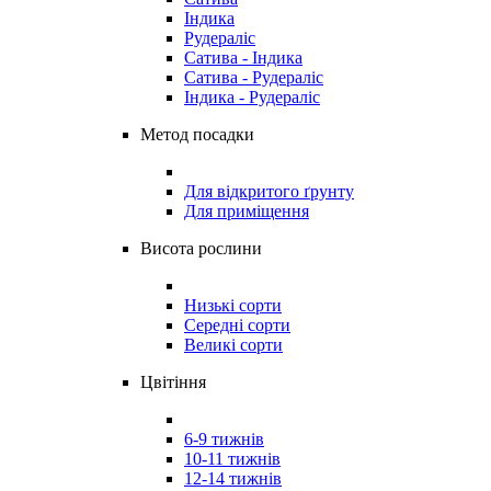
Індика
Рудераліс
Сатива - Індика
Сатива - Рудераліс
Індика - Рудераліс
Метод посадки
Для відкритого ґрунту
Для приміщення
Висота рослини
Низькі сорти
Середні сорти
Великі сорти
Цвітіння
6-9 тижнів
10-11 тижнів
12-14 тижнів