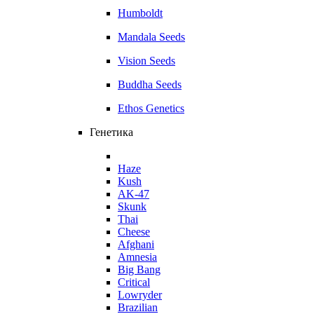
Humboldt
Mandala Seeds
Vision Seeds
Buddha Seeds
Ethos Genetics
Генетика
Haze
Kush
AK-47
Skunk
Thai
Cheese
Afghani
Amnesia
Big Bang
Critical
Lowryder
Brazilian