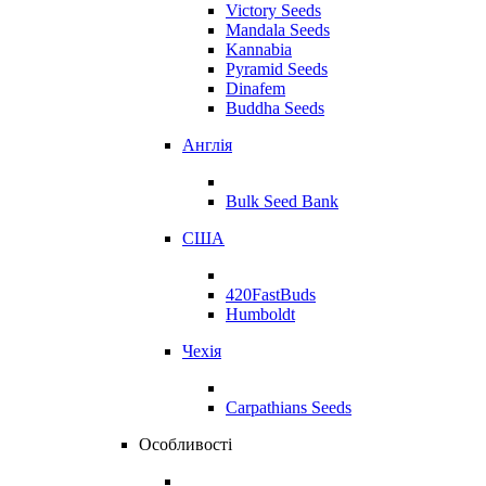
Victory Seeds
Mandala Seeds
Kannabia
Pyramid Seeds
Dinafem
Buddha Seeds
Англія
Bulk Seed Bank
США
420FastBuds
Humboldt
Чехія
Carpathians Seeds
Особливості