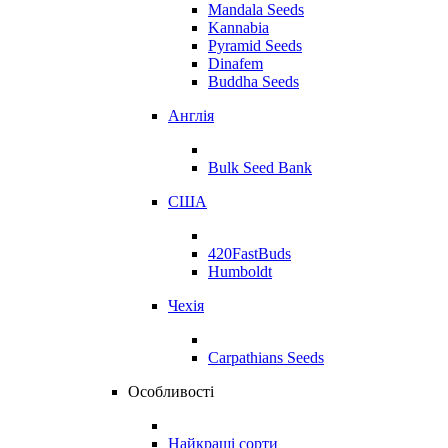
Mandala Seeds
Kannabia
Pyramid Seeds
Dinafem
Buddha Seeds
Англія
Bulk Seed Bank
США
420FastBuds
Humboldt
Чехія
Carpathians Seeds
Особливості
Найкращі сорти