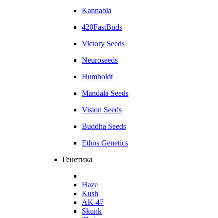
Kannabia
420FastBuds
Victory Seeds
Neuroseeds
Humboldt
Mandala Seeds
Vision Seeds
Buddha Seeds
Ethos Genetics
Генетика
Haze
Kush
AK-47
Skunk