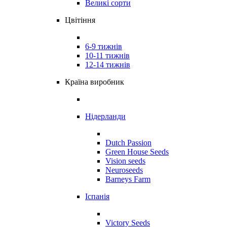
Великі сорти
Цвітіння
6-9 тижнів
10-11 тижнів
12-14 тижнів
Країна виробник
Нідерланди
Dutch Passion
Green House Seeds
Vision seeds
Neuroseeds
Barneys Farm
Іспанія
Victory Seeds