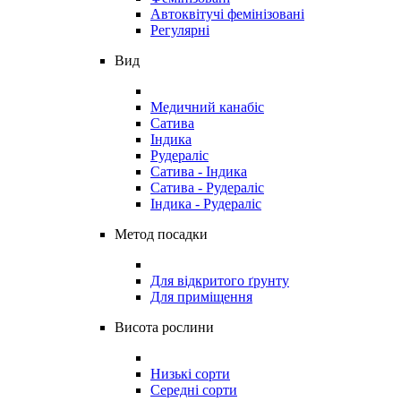
Автоквітучі фемінізовані
Регулярні
Вид
Медичний канабіс
Сатива
Індика
Рудераліс
Сатива - Індика
Сатива - Рудераліс
Індика - Рудераліс
Метод посадки
Для відкритого ґрунту
Для приміщення
Висота рослини
Низькі сорти
Середні сорти