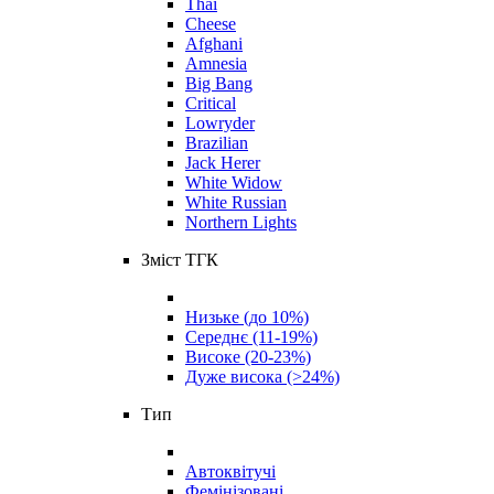
Thai
Cheese
Afghani
Amnesia
Big Bang
Critical
Lowryder
Brazilian
Jack Herer
White Widow
White Russian
Northern Lights
Зміст ТГК
Низьке (до 10%)
Середнє (11-19%)
Високе (20-23%)
Дуже висока (>24%)
Тип
Автоквітучі
Фемінізовані