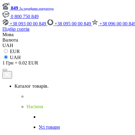
849
За тарифами оператора
0 800 750 849
+38 093 00 00 849
+38 095 00 00 849
+38 096 00 00 84
Підбір сортів
Мова
Валюта
UAH
EUR
UAH
1 Грн = 0.02 EUR
Каталог товарів.
Насіння
Усі товари