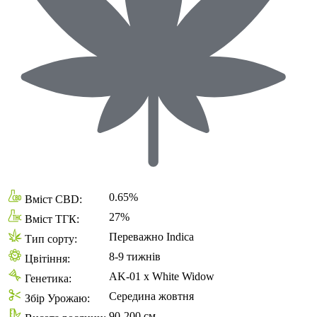
0.65%
Вміст CBD:
27%
Вміст ТГК:
Переважно Indica
Тип сорту:
8-9 тижнів
Цвітіння:
AK-01 x White Widow
Генетика:
Середина жовтня
Збір Урожаю:
90-200 см