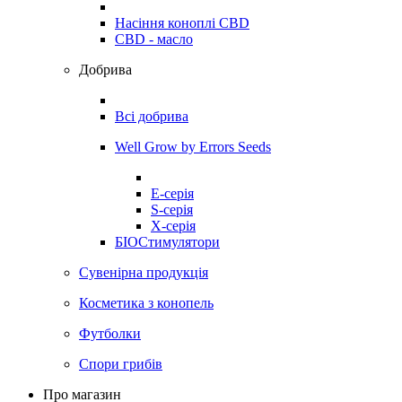
Насіння коноплі CBD
CBD - масло
Добрива
Всі добрива
Well Grow by Errors Seeds
E-серія
S-серія
X-серія
БІОСтимулятори
Сувенірна продукція
Косметика з конопель
Футболки
Спори грибів
Про магазин