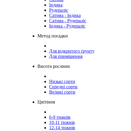
Індика
Рудераліс
Сатива - Індика
Сатива - Рудераліс
Індика - Рудераліс
Метод посадки
Для відкритого ґрунту
Для приміщення
Висота рослини
Низькі сорти
Середні сорти
Великі сорти
Цвітіння
6-9 тижнів
10-11 тижнів
12-14 тижнів