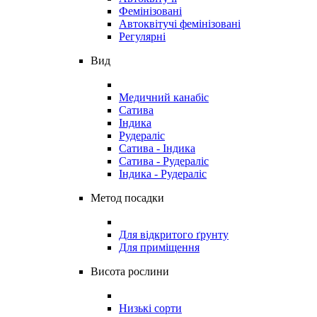
Фемінізовані
Автоквітучі фемінізовані
Регулярні
Вид
Медичний канабіс
Сатива
Індика
Рудераліс
Сатива - Індика
Сатива - Рудераліс
Індика - Рудераліс
Метод посадки
Для відкритого ґрунту
Для приміщення
Висота рослини
Низькі сорти