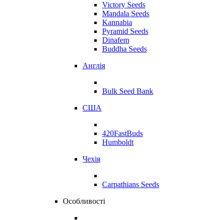
Victory Seeds
Mandala Seeds
Kannabia
Pyramid Seeds
Dinafem
Buddha Seeds
Англія
Bulk Seed Bank
США
420FastBuds
Humboldt
Чехія
Carpathians Seeds
Особливості