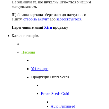
Не знайшли те, що шукали?
Зв'яжіться з нашим
консультантом.
Щоб ваша корзина збереглася до наступного
візиту,
створіть акаунт
або
зареєструйтеся
.
Перегляньте наші
Хіти
продажу
Каталог товарів.
Насіння
Усі товари
Продукція Errors Seeds
Errors Seeds Gold
Auto Feminised