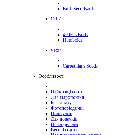
Bulk Seed Bank
США
420FastBuds
Humboldt
Чехія
Carpathians Seeds
Особливості
Найкращі сорти
Для гідропоніки
Без запаху
Фотоперіодичні
Поштучно
Для новачків
Психоделічні
Веселі сорти