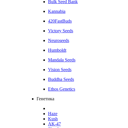
Bulk Seed Bank
Kannabia
420FastBuds
Victory Seeds
Neuroseeds
Humboldt
Mandala Seeds
Vision Seeds
Buddha Seeds
Ethos Genetics
Генетика
Haze
Kush
AK-47