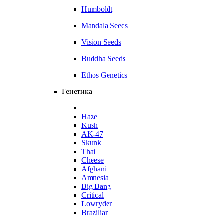
Humboldt
Mandala Seeds
Vision Seeds
Buddha Seeds
Ethos Genetics
Генетика
Haze
Kush
AK-47
Skunk
Thai
Cheese
Afghani
Amnesia
Big Bang
Critical
Lowryder
Brazilian