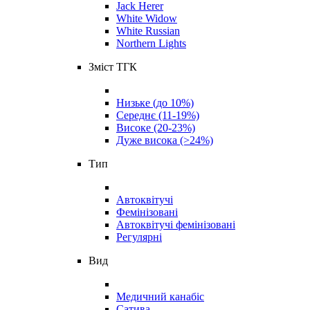
Jack Herer
White Widow
White Russian
Northern Lights
Зміст ТГК
Низьке (до 10%)
Середнє (11-19%)
Високе (20-23%)
Дуже висока (>24%)
Тип
Автоквітучі
Фемінізовані
Автоквітучі фемінізовані
Регулярні
Вид
Медичний канабіс
Сатива