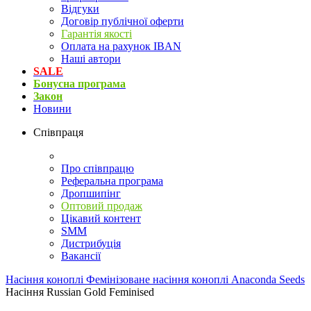
Відгуки
Договір публічної оферти
Гарантія якості
Оплата на рахунок IBAN
Наші автори
SALE
Бонусна програма
Закон
Новини
Співпраця
Про співпрацю
Реферальна програма
Дропшипінг
Оптовий продаж
Цікавий контент
SMM
Дистрибуція
Вакансії
Насіння коноплі
Фемінізоване насіння коноплі Anaconda Seeds
Насіння Russian Gold Feminised