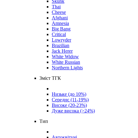
Skunk
Thai
Cheese
Afghani
Amnesia
Big Bang
Critical
Lowryder
Brazilian
Jack Herer
White Widow
White Russian
Northern Lights
Зміст ТГК
Низьке (до 10%)
Середнє (11-19%)
Високе (20-23%)
Дуже висока (>24%)
Тип
Автоквітучі