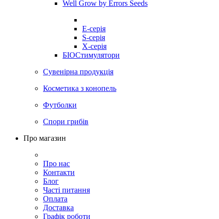
Well Grow by Errors Seeds
E-серія
S-серія
X-серія
БІОСтимулятори
Сувенірна продукція
Косметика з конопель
Футболки
Спори грибів
Про магазин
Про нас
Контакти
Блог
Часті питання
Оплата
Доставка
Графік роботи