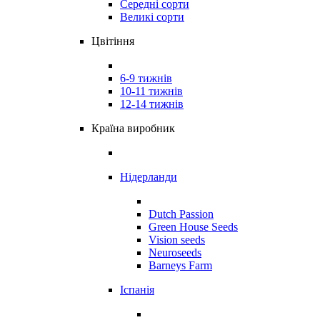
Середні сорти
Великі сорти
Цвітіння
6-9 тижнів
10-11 тижнів
12-14 тижнів
Країна виробник
Нідерланди
Dutch Passion
Green House Seeds
Vision seeds
Neuroseeds
Barneys Farm
Іспанія