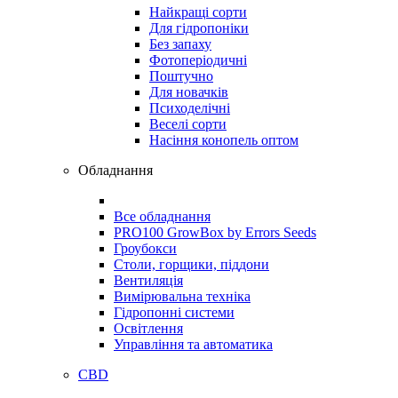
Найкращі сорти
Для гідропоніки
Без запаху
Фотоперіодичні
Поштучно
Для новачків
Психоделічні
Веселі сорти
Насіння конопель оптом
Обладнання
Все обладнання
PRO100 GrowBox by Errors Seeds
Гроубокси
Столи, горщики, піддони
Вентиляція
Вимірювальна техніка
Гідропонні системи
Освітлення
Управління та автоматика
CBD