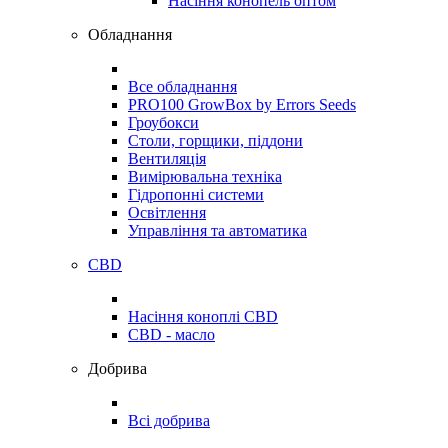
Насіння конопель оптом
Обладнання
Все обладнання
PRO100 GrowBox by Errors Seeds
Гроубокси
Столи, горщики, піддони
Вентиляція
Вимірювальна техніка
Гідропонні системи
Освітлення
Управління та автоматика
CBD
Насіння коноплі CBD
CBD - масло
Добрива
Всі добрива