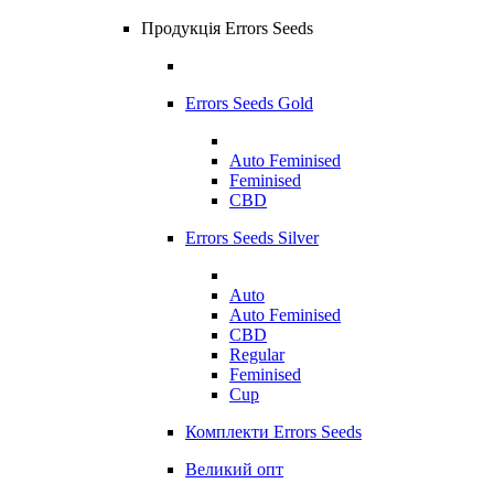
Продукція Errors Seeds
Errors Seeds Gold
Auto Feminised
Feminised
CBD
Errors Seeds Silver
Auto
Auto Feminised
CBD
Regular
Feminised
Cup
Комплекти Errors Seeds
Великий опт