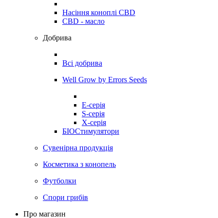
Насіння коноплі CBD
CBD - масло
Добрива
Всі добрива
Well Grow by Errors Seeds
E-серія
S-серія
X-серія
БІОСтимулятори
Сувенірна продукція
Косметика з конопель
Футболки
Спори грибів
Про магазин