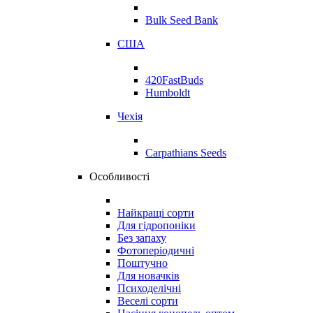
Bulk Seed Bank
США
420FastBuds
Humboldt
Чехія
Carpathians Seeds
Особливості
Найкращі сорти
Для гідропоніки
Без запаху
Фотоперіодичні
Поштучно
Для новачків
Психоделічні
Веселі сорти