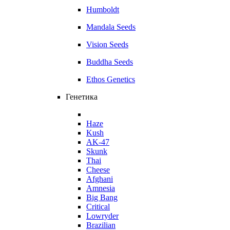
Humboldt
Mandala Seeds
Vision Seeds
Buddha Seeds
Ethos Genetics
Генетика
Haze
Kush
AK-47
Skunk
Thai
Cheese
Afghani
Amnesia
Big Bang
Critical
Lowryder
Brazilian