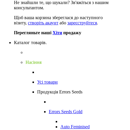
Не знайшли те, що шукали?
Зв'яжіться з нашим
консультантом.
Щоб ваша корзина збереглася до наступного
візиту,
створіть акаунт
або
зареєструйтеся
.
Перегляньте наші
Хіти
продажу
Каталог товарів.
Насіння
Усі товари
Продукція Errors Seeds
Errors Seeds Gold
Auto Feminised