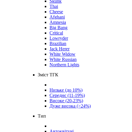
Skunk
Thai
Cheese
Afghani
Amnesia
Big Bang
Critical
Lowryder
Brazilian
Jack Herer
White Widow
White Russian
Northern Lights
Зміст ТГК
Низьке (до 10%)
Середнє (11-19%)
Високе (20-23%)
Дуже висока (>24%)
Тип
Автоквітучі