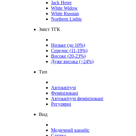
Jack Herer
White Widow
White Russian
Northern Lights
Зміст ТГК
Низьке (до 10%)
Середнє (11-19%)
Високе (20-23%)
Дуже висока (>24%)
Тип
Автоквітучі
Фемінізовані
Автоквітучі фемінізовані
Регулярні
Вид
Медичний канабіс
Сатива