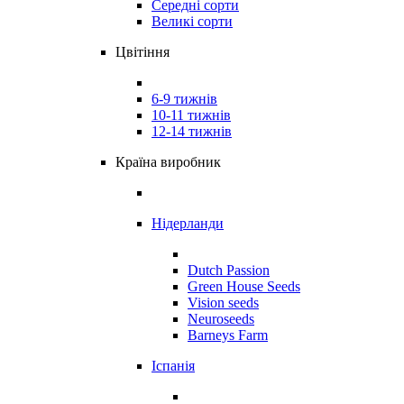
Середні сорти
Великі сорти
Цвітіння
6-9 тижнів
10-11 тижнів
12-14 тижнів
Країна виробник
Нідерланди
Dutch Passion
Green House Seeds
Vision seeds
Neuroseeds
Barneys Farm
Іспанія