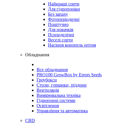
Найкращі сорти
Для гідропоніки
Без запаху
Фотоперіодичні
Поштучно
Для новачків
Психоделічні
Веселі сорти
Насіння конопель оптом
Обладнання
Все обладнання
PRO100 GrowBox by Errors Seeds
Гроубокси
Столи, горщики, піддони
Вентиляція
Вимірювальна техніка
Гідропонні системи
Освітлення
Управління та автоматика
CBD