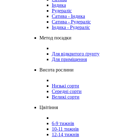
Індика
Рудераліс
Сатива - Індика
Сатива - Рудераліс
Індика - Рудераліс
Метод посадки
Для відкритого ґрунту
Для приміщення
Висота рослини
Низькі сорти
Середні сорти
Великі сорти
Цвітіння
6-9 тижнів
10-11 тижнів
12-14 тижнів