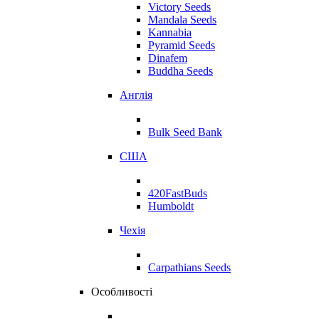
Victory Seeds
Mandala Seeds
Kannabia
Pyramid Seeds
Dinafem
Buddha Seeds
Англія
Bulk Seed Bank
США
420FastBuds
Humboldt
Чехія
Carpathians Seeds
Особливості