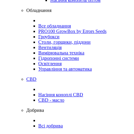
Насіння конопель оптом
Обладнання
Все обладнання
PRO100 GrowBox by Errors Seeds
Гроубокси
Столи, горщики, піддони
Вентиляція
Вимірювальна техніка
Гідропонні системи
Освітлення
Управління та автоматика
CBD
Насіння коноплі CBD
CBD - масло
Добрива
Всі добрива