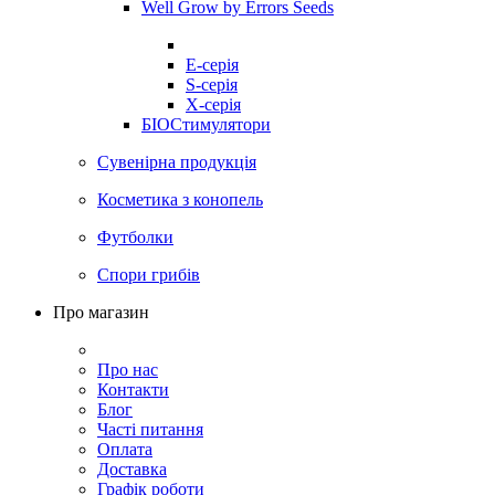
Well Grow by Errors Seeds
E-серія
S-серія
X-серія
БІОСтимулятори
Сувенірна продукція
Косметика з конопель
Футболки
Спори грибів
Про магазин
Про нас
Контакти
Блог
Часті питання
Оплата
Доставка
Графік роботи