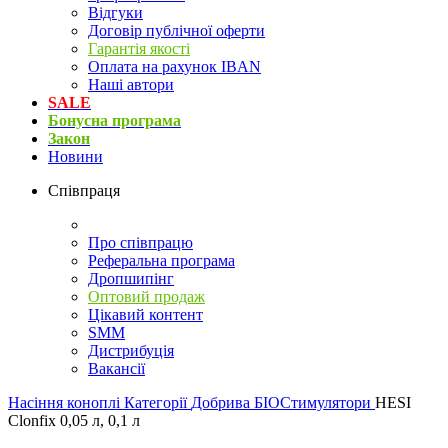
Відгуки
Договір публічної оферти
Гарантія якості
Оплата на рахунок IBAN
Наші автори
SALE
Бонусна програма
Закон
Новини
Співпраця
Про співпрацю
Реферальна програма
Дропшипінг
Оптовий продаж
Цікавий контент
SMM
Дистрибуція
Вакансії
Насіння коноплі
Категорії
Добрива
БІОСтимулятори
HESI
Clonfix 0,05 л, 0,1 л