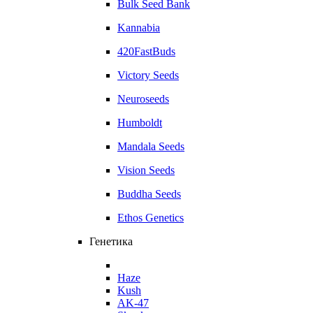
Bulk Seed Bank
Kannabia
420FastBuds
Victory Seeds
Neuroseeds
Humboldt
Mandala Seeds
Vision Seeds
Buddha Seeds
Ethos Genetics
Генетика
Haze
Kush
AK-47