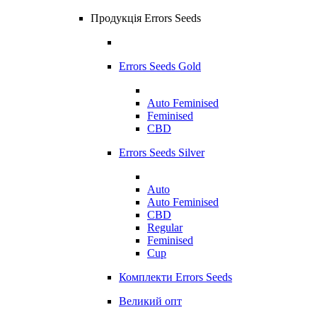
Продукція Errors Seeds
Errors Seeds Gold
Auto Feminised
Feminised
CBD
Errors Seeds Silver
Auto
Auto Feminised
CBD
Regular
Feminised
Cup
Комплекти Errors Seeds
Великий опт