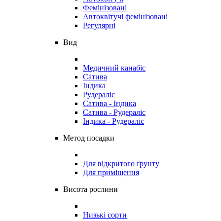
Фемінізовані
Автоквітучі фемінізовані
Регулярні
Вид
Медичний канабіс
Сатива
Індика
Рудераліс
Сатива - Індика
Сатива - Рудераліс
Індика - Рудераліс
Метод посадки
Для відкритого ґрунту
Для приміщення
Висота рослини
Низькі сорти