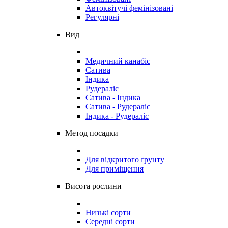
Автоквітучі фемінізовані
Регулярні
Вид
Медичний канабіс
Сатива
Індика
Рудераліс
Сатива - Індика
Сатива - Рудераліс
Індика - Рудераліс
Метод посадки
Для відкритого ґрунту
Для приміщення
Висота рослини
Низькі сорти
Середні сорти