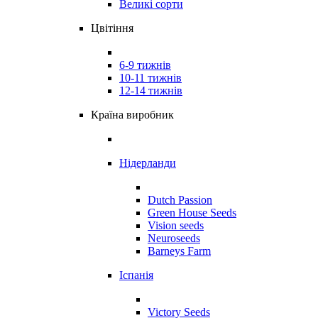
Великі сорти
Цвітіння
6-9 тижнів
10-11 тижнів
12-14 тижнів
Країна виробник
Нідерланди
Dutch Passion
Green House Seeds
Vision seeds
Neuroseeds
Barneys Farm
Іспанія
Victory Seeds