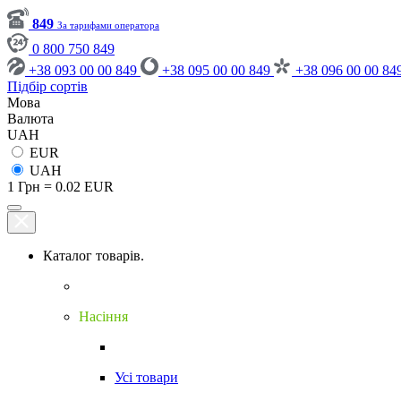
849
За тарифами оператора
0 800 750 849
+38 093 00 00 849
+38 095 00 00 849
+38 096 00 00 84
Підбір сортів
Мова
Валюта
UAH
EUR
UAH
1 Грн = 0.02 EUR
Каталог товарів.
Насіння
Усі товари