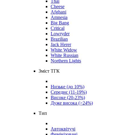
Thai
Cheese
Afghani
Amnesia
Big Bang
Critical
Lowryder
Brazilian
Jack Herer
White Widow
White Russian
Northern Lights
Зміст ТГК
Низьке (до 10%)
Середнє (11-19%)
Високе (20-23%)
Дуже висока (>24%)
Тип
Автоквітучі
Фемінізовані