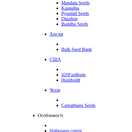
Mandala Seeds
Kannabia
Pyramid Seeds
Dinafem
Buddha Seeds
Англія
Bulk Seed Bank
США
420FastBuds
Humboldt
Чехія
Carpathians Seeds
Особливості
Найкращі сорти