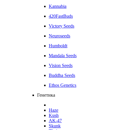
Kannabia
420FastBuds
Victory Seeds
Neuroseeds
Humboldt
Mandala Seeds
Vision Seeds
Buddha Seeds
Ethos Genetics
Генетика
Haze
Kush
AK-47
Skunk