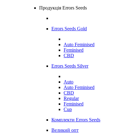
Продукція Errors Seeds
Errors Seeds Gold
Auto Feminised
Feminised
CBD
Errors Seeds Silver
Auto
Auto Feminised
CBD
Regular
Feminised
Cup
Комплекти Errors Seeds
Великий опт