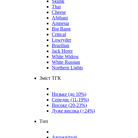
Skunk
Thai
Cheese
Afghani
Amnesia
Big Bang
Critical
Lowryder
Brazilian
Jack Herer
White Widow
White Russian
Northern Lights
Зміст ТГК
Низьке (до 10%)
Середнє (11-19%)
Високе (20-23%)
Дуже висока (>24%)
Тип
Автоквітучі