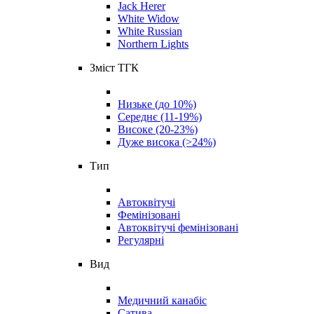
Jack Herer
White Widow
White Russian
Northern Lights
Зміст ТГК
Низьке (до 10%)
Середнє (11-19%)
Високе (20-23%)
Дуже висока (>24%)
Тип
Автоквітучі
Фемінізовані
Автоквітучі фемінізовані
Регулярні
Вид
Медичний канабіс
Сатива