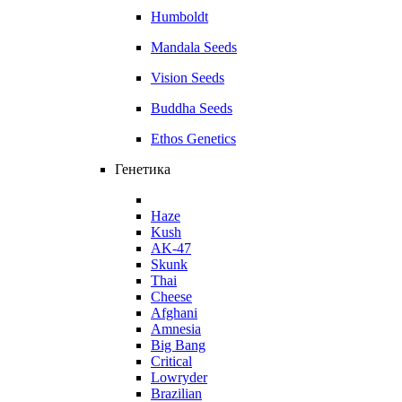
Humboldt
Mandala Seeds
Vision Seeds
Buddha Seeds
Ethos Genetics
Генетика
Haze
Kush
AK-47
Skunk
Thai
Cheese
Afghani
Amnesia
Big Bang
Critical
Lowryder
Brazilian