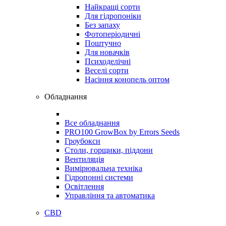
Найкращі сорти
Для гідропоніки
Без запаху
Фотоперіодичні
Поштучно
Для новачків
Психоделічні
Веселі сорти
Насіння конопель оптом
Обладнання
Все обладнання
PRO100 GrowBox by Errors Seeds
Гроубокси
Столи, горщики, піддони
Вентиляція
Вимірювальна техніка
Гідропонні системи
Освітлення
Управління та автоматика
CBD