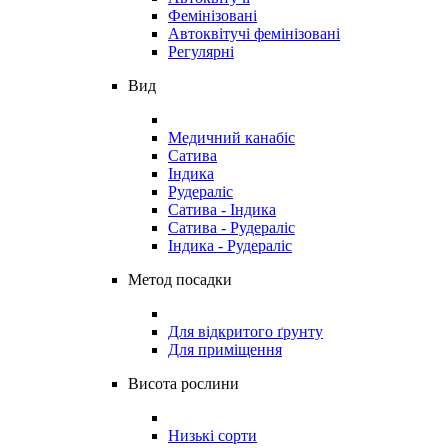
Фемінізовані
Автоквітучі фемінізовані
Регулярні
Вид
Медичний канабіс
Сатива
Індика
Рудераліс
Сатива - Індика
Сатива - Рудераліс
Індика - Рудераліс
Метод посадки
Для відкритого ґрунту
Для приміщення
Висота рослини
Низькі сорти