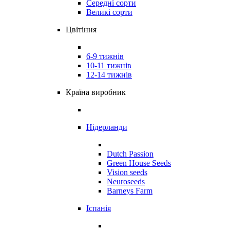
Середні сорти
Великі сорти
Цвітіння
6-9 тижнів
10-11 тижнів
12-14 тижнів
Країна виробник
Нідерланди
Dutch Passion
Green House Seeds
Vision seeds
Neuroseeds
Barneys Farm
Іспанія