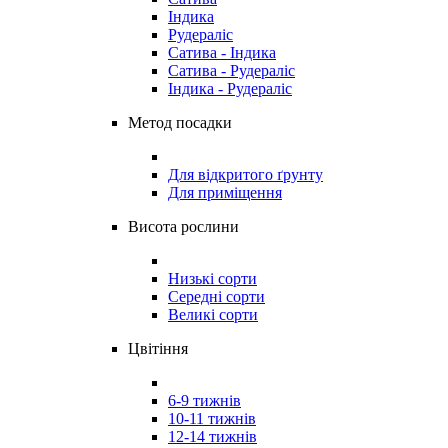
Індика
Рудераліс
Сатива - Індика
Сатива - Рудераліс
Індика - Рудераліс
Метод посадки
Для відкритого ґрунту
Для приміщення
Висота рослини
Низькі сорти
Середні сорти
Великі сорти
Цвітіння
6-9 тижнів
10-11 тижнів
12-14 тижнів