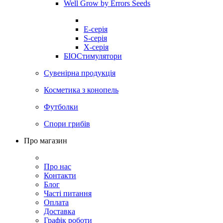
Well Grow by Errors Seeds
E-серія
S-серія
X-серія
БІОСтимулятори
Сувенірна продукція
Косметика з конопель
Футболки
Спори грибів
Про магазин
Про нас
Контакти
Блог
Часті питання
Оплата
Доставка
Графік роботи