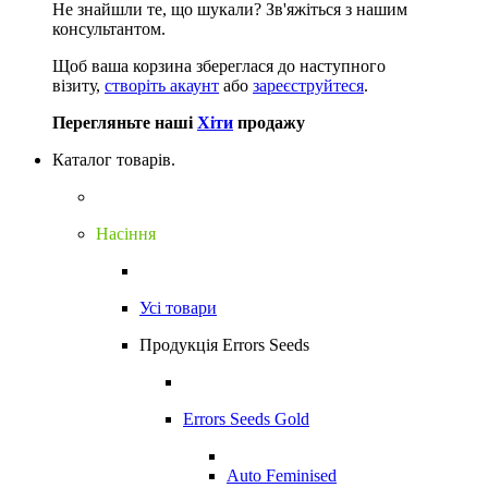
Не знайшли те, що шукали?
Зв'яжіться з нашим
консультантом.
Щоб ваша корзина збереглася до наступного
візиту,
створіть акаунт
або
зареєструйтеся
.
Перегляньте наші
Хіти
продажу
Каталог товарів.
Насіння
Усі товари
Продукція Errors Seeds
Errors Seeds Gold
Auto Feminised