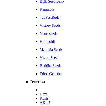
Bulk Seed Bank
Kannabia
420FastBuds
Victory Seeds
Neuroseeds
Humboldt
Mandala Seeds
Vision Seeds
Buddha Seeds
Ethos Genetics
Генетика
Haze
Kush
AK-47