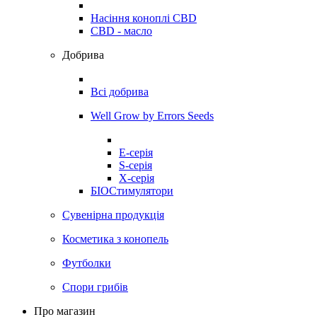
Насіння коноплі CBD
CBD - масло
Добрива
Всі добрива
Well Grow by Errors Seeds
E-серія
S-серія
X-серія
БІОСтимулятори
Сувенірна продукція
Косметика з конопель
Футболки
Спори грибів
Про магазин