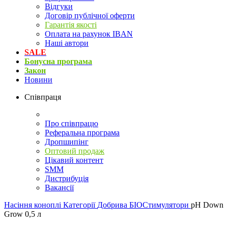
Відгуки
Договір публічної оферти
Гарантія якості
Оплата на рахунок IBAN
Наші автори
SALE
Бонусна програма
Закон
Новини
Співпраця
Про співпрацю
Реферальна програма
Дропшипінг
Оптовий продаж
Цікавий контент
SMM
Дистрибуція
Вакансії
Насіння коноплі
Категорії
Добрива
БІОСтимулятори
pH Down
Grow 0,5 л