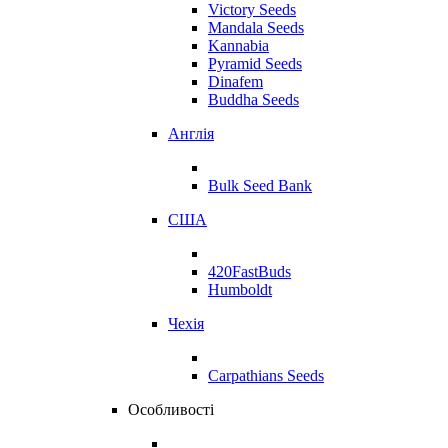
Victory Seeds
Mandala Seeds
Kannabia
Pyramid Seeds
Dinafem
Buddha Seeds
Англія
Bulk Seed Bank
США
420FastBuds
Humboldt
Чехія
Carpathians Seeds
Особливості