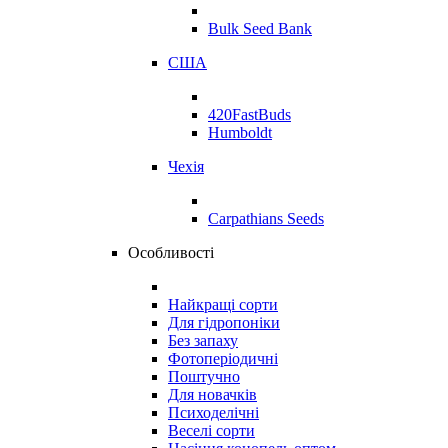
Bulk Seed Bank
США
420FastBuds
Humboldt
Чехія
Carpathians Seeds
Особливості
Найкращі сорти
Для гідропоніки
Без запаху
Фотоперіодичні
Поштучно
Для новачків
Психоделічні
Веселі сорти