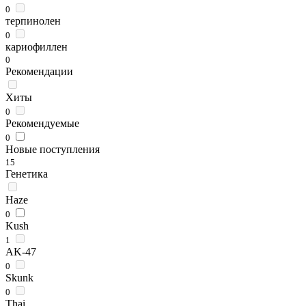
0
терпинолен
0
кариофиллен
0
Рекомендации
Хиты
0
Рекомендуемые
0
Новые поступления
15
Генетика
Haze
0
Kush
1
AK-47
0
Skunk
0
Thai