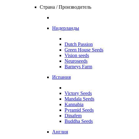
Страна / Производитель
Нидерланды
Dutch Passion
Green House Seeds
Vision seeds
Neuroseeds
Barneys Farm
Испания
Victory Seeds
Mandala Seeds
Kannabia
Pyramid Seeds
Dinafem
Buddha Seeds
Англия