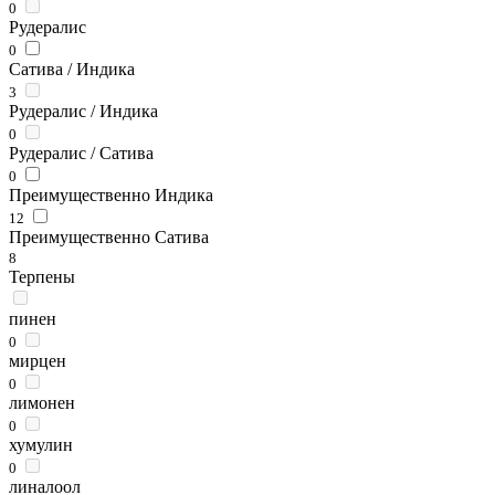
0
Рудералис
0
Сатива / Индика
3
Рудералис / Индика
0
Рудералис / Сатива
0
Преимущественно Индика
12
Преимущественно Сатива
8
Терпены
пинен
0
мирцен
0
лимонен
0
хумулин
0
линалоол