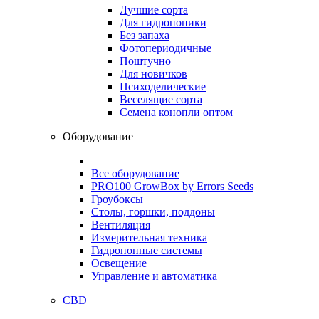
Лучшие сорта
Для гидропоники
Без запаха
Фотопериодичные
Поштучно
Для новичков
Психоделические
Веселящие сорта
Семена конопли оптом
Оборудование
Все оборудование
PRO100 GrowBox by Errors Seeds
Гроубоксы
Столы, горшки, поддоны
Вентиляция
Измерительная техника
Гидропонные системы
Освещение
Управление и автоматика
CBD