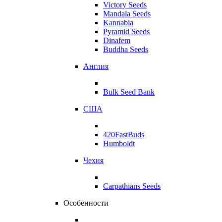
Victory Seeds
Mandala Seeds
Kannabia
Pyramid Seeds
Dinafem
Buddha Seeds
Англия
Bulk Seed Bank
США
420FastBuds
Humboldt
Чехия
Carpathians Seeds
Особенности