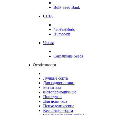
Bulk Seed Bank
США
420FastBuds
Humboldt
Чехия
Carpathians Seeds
Особенности
Лучшие сорта
Для гидропоники
Без запаха
Фотопериодичные
Поштучно
Для новичков
Психоделические
Веселящие сорта