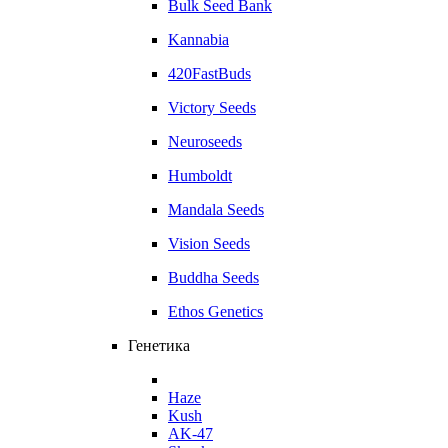
Bulk Seed Bank
Kannabia
420FastBuds
Victory Seeds
Neuroseeds
Humboldt
Mandala Seeds
Vision Seeds
Buddha Seeds
Ethos Genetics
Генетика
Haze
Kush
AK-47