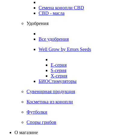
Семена конопли CBD
CBD - масла
Удобрения
Все удобрения
Well Grow by Errors Seeds
E-серия
S-серия
X-серия
БИОСтимуляторы
Сувенирная продукция
Косметика из конопли
Футболки
Споры грибов
О магазине