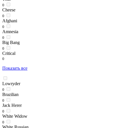
0
Cheese
0
Afghani
0
Amnesia
0
Big Bang
0
Critical
0
Показать все
Lowryder
0
Brazilian
0
Jack Herer
0
White Widow
0
White Russian