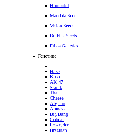
Humboldt
Mandala Seeds
Vision Seeds
Buddha Seeds
Ethos Genetics
Генетика
Haze
Kush
AK-47
Skunk
Thai
Cheese
Afghani
Amnesia
Big Bang
Critical
Lowryder
Brazilian