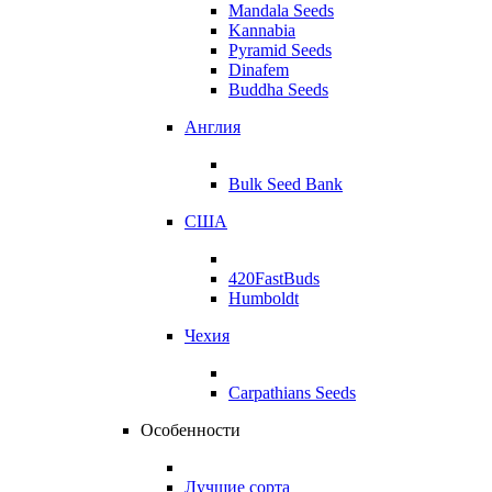
Mandala Seeds
Kannabia
Pyramid Seeds
Dinafem
Buddha Seeds
Англия
Bulk Seed Bank
США
420FastBuds
Humboldt
Чехия
Carpathians Seeds
Особенности
Лучшие сорта