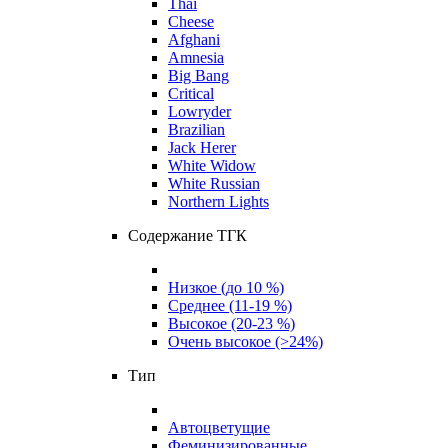
Thai
Cheese
Afghani
Amnesia
Big Bang
Critical
Lowryder
Brazilian
Jack Herer
White Widow
White Russian
Northern Lights
Содержание ТГК
Низкое (до 10 %)
Среднее (11-19 %)
Высокое (20-23 %)
Очень высокое (>24%)
Тип
Автоцветущие
Феминизированные