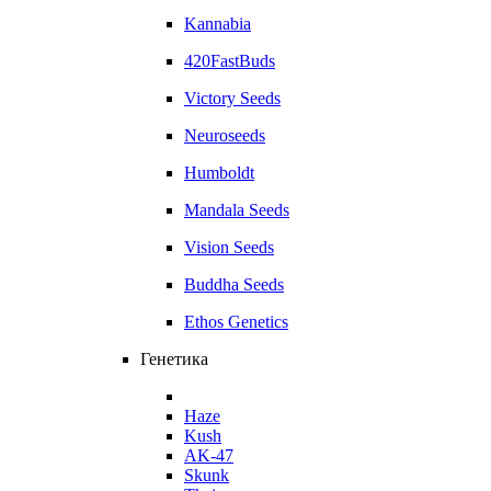
Kannabia
420FastBuds
Victory Seeds
Neuroseeds
Humboldt
Mandala Seeds
Vision Seeds
Buddha Seeds
Ethos Genetics
Генетика
Haze
Kush
AK-47
Skunk