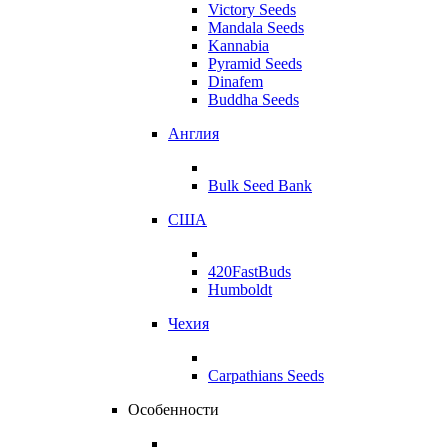
Victory Seeds
Mandala Seeds
Kannabia
Pyramid Seeds
Dinafem
Buddha Seeds
Англия
Bulk Seed Bank
США
420FastBuds
Humboldt
Чехия
Carpathians Seeds
Особенности