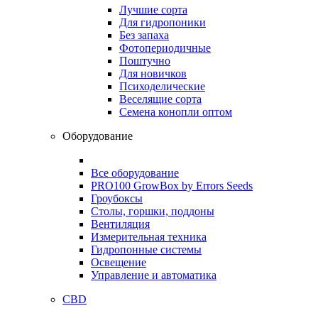
Лучшие сорта
Для гидропоники
Без запаха
Фотопериодичные
Поштучно
Для новичков
Психоделические
Веселящие сорта
Семена конопли оптом
Оборудование
Все оборудование
PRO100 GrowBox by Errors Seeds
Гроубоксы
Столы, горшки, поддоны
Вентиляция
Измерительная техника
Гидропонные системы
Освещение
Управление и автоматика
CBD