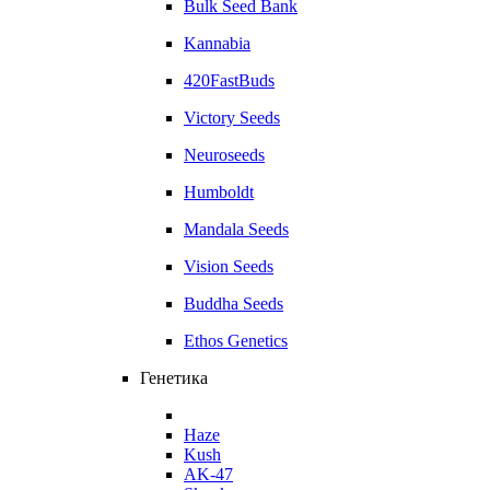
Bulk Seed Bank
Kannabia
420FastBuds
Victory Seeds
Neuroseeds
Humboldt
Mandala Seeds
Vision Seeds
Buddha Seeds
Ethos Genetics
Генетика
Haze
Kush
AK-47