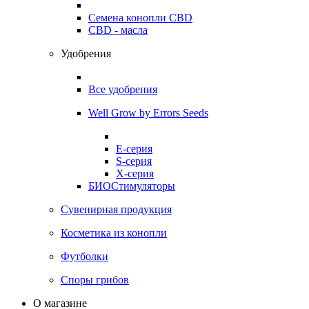
Семена конопли CBD
CBD - масла
Удобрения
Все удобрения
Well Grow by Errors Seeds
E-серия
S-серия
X-серия
БИОСтимуляторы
Сувенирная продукция
Косметика из конопли
Футболки
Споры грибов
О магазине