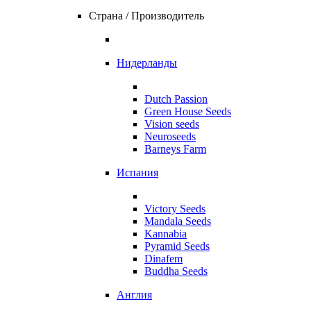
Страна / Производитель
Нидерланды
Dutch Passion
Green House Seeds
Vision seeds
Neuroseeds
Barneys Farm
Испания
Victory Seeds
Mandala Seeds
Kannabia
Pyramid Seeds
Dinafem
Buddha Seeds
Англия