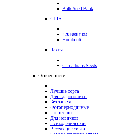
Bulk Seed Bank
США
420FastBuds
Humboldt
Чехия
Carpathians Seeds
Особенности
Лучшие сорта
Для гидропоники
Без запаха
Фотопериодичные
Поштучно
Для новичков
Психоделические
Веселящие сорта