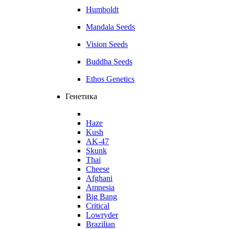
Humboldt
Mandala Seeds
Vision Seeds
Buddha Seeds
Ethos Genetics
Генетика
Haze
Kush
AK-47
Skunk
Thai
Cheese
Afghani
Amnesia
Big Bang
Critical
Lowryder
Brazilian