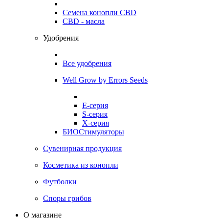
Семена конопли CBD
CBD - масла
Удобрения
Все удобрения
Well Grow by Errors Seeds
E-серия
S-серия
X-серия
БИОСтимуляторы
Сувенирная продукция
Косметика из конопли
Футболки
Споры грибов
О магазине