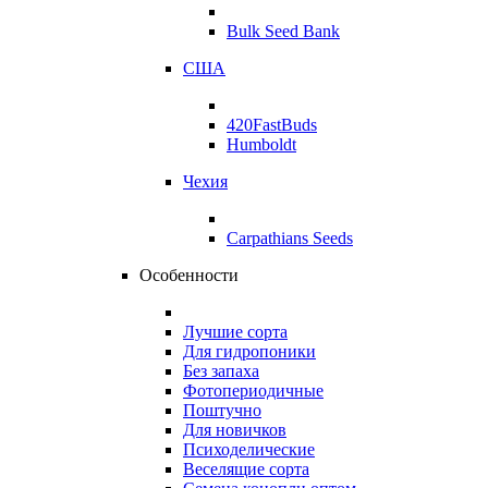
Bulk Seed Bank
США
420FastBuds
Humboldt
Чехия
Carpathians Seeds
Особенности
Лучшие сорта
Для гидропоники
Без запаха
Фотопериодичные
Поштучно
Для новичков
Психоделические
Веселящие сорта