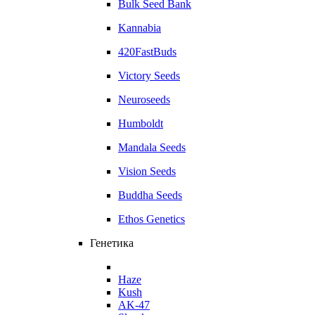
Bulk Seed Bank
Kannabia
420FastBuds
Victory Seeds
Neuroseeds
Humboldt
Mandala Seeds
Vision Seeds
Buddha Seeds
Ethos Genetics
Генетика
Haze
Kush
AK-47