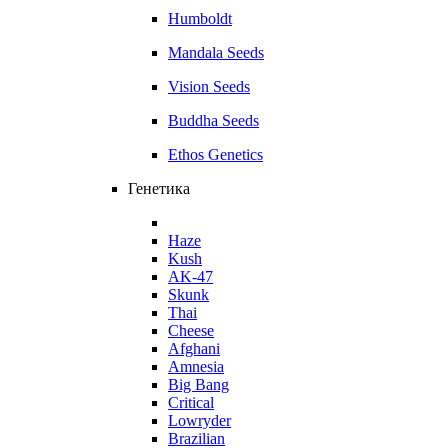
Humboldt
Mandala Seeds
Vision Seeds
Buddha Seeds
Ethos Genetics
Генетика
Haze
Kush
AK-47
Skunk
Thai
Cheese
Afghani
Amnesia
Big Bang
Critical
Lowryder
Brazilian