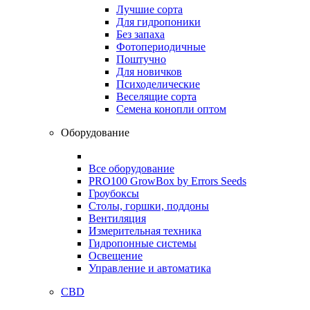
Лучшие сорта
Для гидропоники
Без запаха
Фотопериодичные
Поштучно
Для новичков
Психоделические
Веселящие сорта
Семена конопли оптом
Оборудование
Все оборудование
PRO100 GrowBox by Errors Seeds
Гроубоксы
Столы, горшки, поддоны
Вентиляция
Измерительная техника
Гидропонные системы
Освещение
Управление и автоматика
CBD