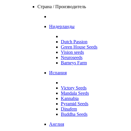
Страна / Производитель
Нидерланды
Dutch Passion
Green House Seeds
Vision seeds
Neuroseeds
Barneys Farm
Испания
Victory Seeds
Mandala Seeds
Kannabia
Pyramid Seeds
Dinafem
Buddha Seeds
Англия