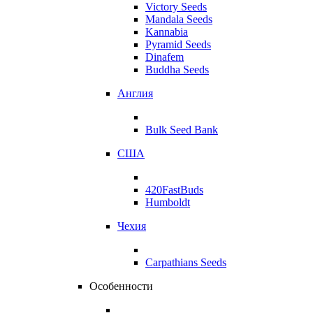
Victory Seeds
Mandala Seeds
Kannabia
Pyramid Seeds
Dinafem
Buddha Seeds
Англия
Bulk Seed Bank
США
420FastBuds
Humboldt
Чехия
Carpathians Seeds
Особенности