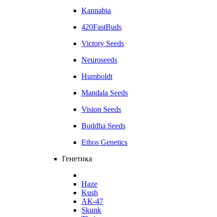
Kannabia
420FastBuds
Victory Seeds
Neuroseeds
Humboldt
Mandala Seeds
Vision Seeds
Buddha Seeds
Ethos Genetics
Генетика
Haze
Kush
AK-47
Skunk