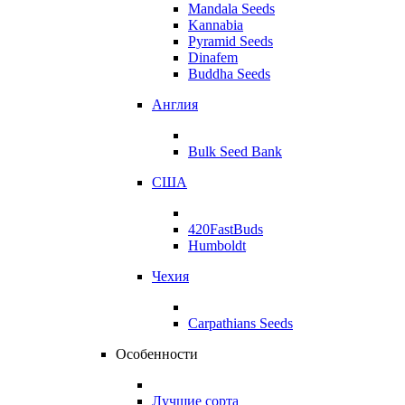
Mandala Seeds
Kannabia
Pyramid Seeds
Dinafem
Buddha Seeds
Англия
Bulk Seed Bank
США
420FastBuds
Humboldt
Чехия
Carpathians Seeds
Особенности
Лучшие сорта