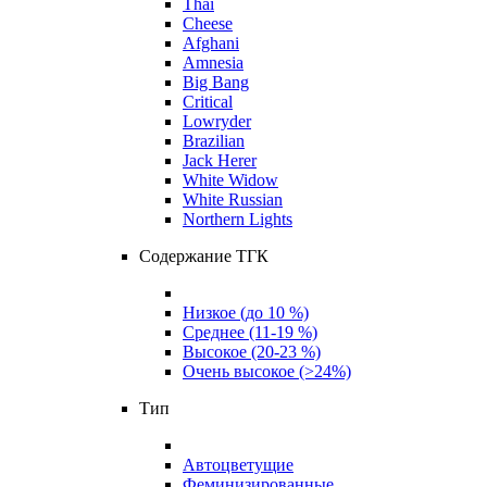
Thai
Cheese
Afghani
Amnesia
Big Bang
Critical
Lowryder
Brazilian
Jack Herer
White Widow
White Russian
Northern Lights
Содержание ТГК
Низкое (до 10 %)
Среднее (11-19 %)
Высокое (20-23 %)
Очень высокое (>24%)
Тип
Автоцветущие
Феминизированные