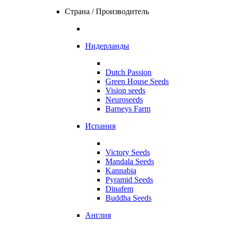
Страна / Производитель
Нидерланды
Dutch Passion
Green House Seeds
Vision seeds
Neuroseeds
Barneys Farm
Испания
Victory Seeds
Mandala Seeds
Kannabia
Pyramid Seeds
Dinafem
Buddha Seeds
Англия