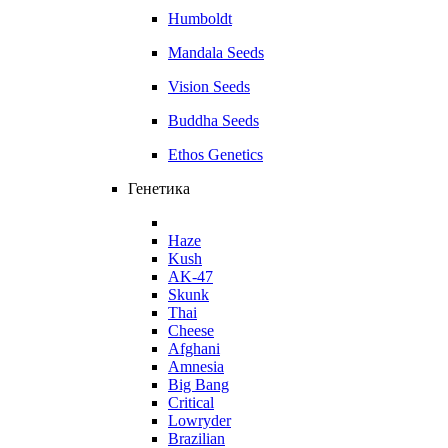
Humboldt
Mandala Seeds
Vision Seeds
Buddha Seeds
Ethos Genetics
Генетика
Haze
Kush
AK-47
Skunk
Thai
Cheese
Afghani
Amnesia
Big Bang
Critical
Lowryder
Brazilian