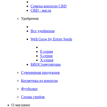
Семена конопли CBD
CBD - масла
Удобрения
Все удобрения
Well Grow by Errors Seeds
E-серия
S-серия
X-серия
БИОСтимуляторы
Сувенирная продукция
Косметика из конопли
Футболки
Споры грибов
О магазине