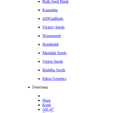
Bulk Seed Bank
Kannabia
420FastBuds
Victory Seeds
Neuroseeds
Humboldt
Mandala Seeds
Vision Seeds
Buddha Seeds
Ethos Genetics
Генетика
Haze
Kush
AK-47