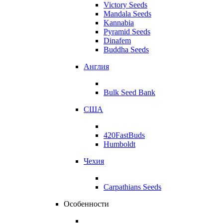
Victory Seeds
Mandala Seeds
Kannabia
Pyramid Seeds
Dinafem
Buddha Seeds
Англия
Bulk Seed Bank
США
420FastBuds
Humboldt
Чехия
Carpathians Seeds
Особенности