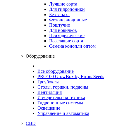
Лучшие сорта
Для гидропоники
Без запаха
Фотопериодичные
Поштучно
Для новичков
Психоделические
Веселящие сорта
Семена конопли оптом
Оборудование
Все оборудование
PRO100 GrowBox by Errors Seeds
Гроубоксы
Столы, горшки, поддоны
Вентиляция
Измерительная техника
Гидропонные системы
Освещение
Управление и автоматика
CBD