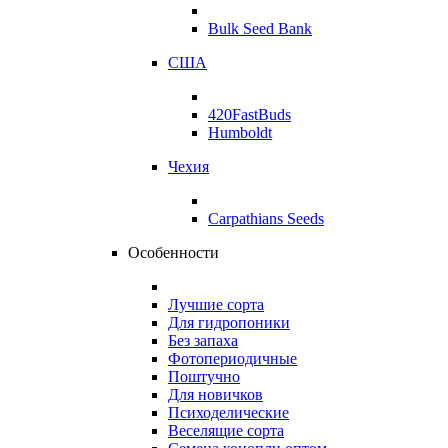
Bulk Seed Bank
США
420FastBuds
Humboldt
Чехия
Carpathians Seeds
Особенности
Лучшие сорта
Для гидропоники
Без запаха
Фотопериодичные
Поштучно
Для новичков
Психоделические
Веселящие сорта