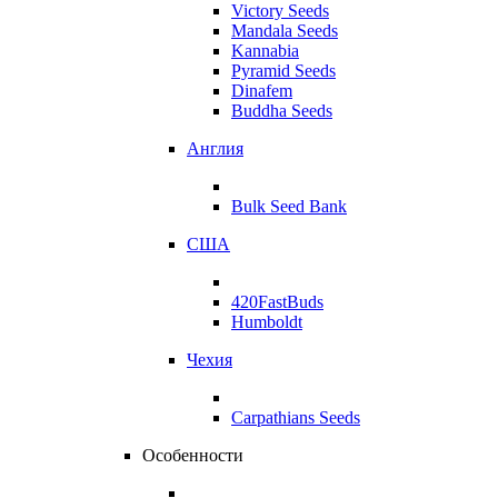
Victory Seeds
Mandala Seeds
Kannabia
Pyramid Seeds
Dinafem
Buddha Seeds
Англия
Bulk Seed Bank
США
420FastBuds
Humboldt
Чехия
Carpathians Seeds
Особенности