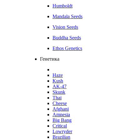
Humboldt
Mandala Seeds
Vision Seeds
Buddha Seeds
Ethos Genetics
Генетика
Haze
Kush
AK-47
Skunk
Thai
Cheese
Afghani
Amnesia
Big Bang
Critical
Lowryder
Brazilian