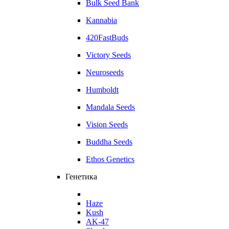
Bulk Seed Bank
Kannabia
420FastBuds
Victory Seeds
Neuroseeds
Humboldt
Mandala Seeds
Vision Seeds
Buddha Seeds
Ethos Genetics
Генетика
Haze
Kush
AK-47