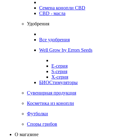
Семена конопли CBD
CBD - масла
Удобрения
Все удобрения
Well Grow by Errors Seeds
E-серия
S-серия
X-серия
БИОСтимуляторы
Сувенирная продукция
Косметика из конопли
Футболки
Споры грибов
О магазине