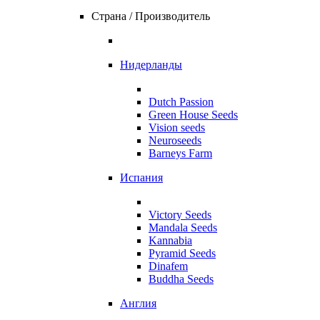
Страна / Производитель
Нидерланды
Dutch Passion
Green House Seeds
Vision seeds
Neuroseeds
Barneys Farm
Испания
Victory Seeds
Mandala Seeds
Kannabia
Pyramid Seeds
Dinafem
Buddha Seeds
Англия