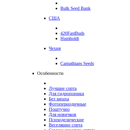
Bulk Seed Bank
США
420FastBuds
Humboldt
Чехия
Carpathians Seeds
Особенности
Лучшие сорта
Для гидропоники
Без запаха
Фотопериодичные
Поштучно
Для новичков
Психоделические
Веселящие сорта