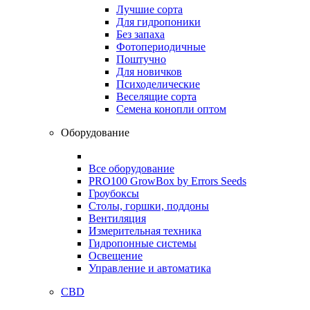
Лучшие сорта
Для гидропоники
Без запаха
Фотопериодичные
Поштучно
Для новичков
Психоделические
Веселящие сорта
Семена конопли оптом
Оборудование
Все оборудование
PRO100 GrowBox by Errors Seeds
Гроубоксы
Столы, горшки, поддоны
Вентиляция
Измерительная техника
Гидропонные системы
Освещение
Управление и автоматика
CBD