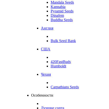
Mandala Seeds
Kannabia
Pyramid Seeds
Dinafem
Buddha Seeds
Англия
Bulk Seed Bank
США
420FastBuds
Humboldt
Чехия
Carpathians Seeds
Особенности
Лучшие сорта