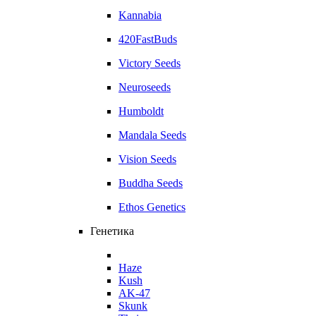
Kannabia
420FastBuds
Victory Seeds
Neuroseeds
Humboldt
Mandala Seeds
Vision Seeds
Buddha Seeds
Ethos Genetics
Генетика
Haze
Kush
AK-47
Skunk