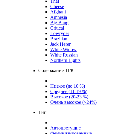
Thai
Cheese
Afghani
Amnesia
Big Bang
Critical
Lowryder
Brazilian
Jack Herer
White Widow
White Russian
Northern Lights
Содержание ТГК
Низкое (до 10 %)
Среднее (11-19 %)
Высокое (20-23 %)
Очень высокое (>24%)
Тип
Автоцветущие
Феминизированные