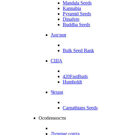
Mandala Seeds
Kannabia
Pyramid Seeds
Dinafem
Buddha Seeds
Англия
Bulk Seed Bank
США
420FastBuds
Humboldt
Чехия
Carpathians Seeds
Особенности
Лучшие сорта