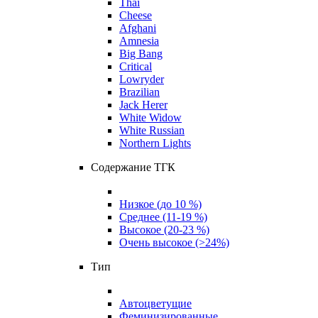
Thai
Cheese
Afghani
Amnesia
Big Bang
Critical
Lowryder
Brazilian
Jack Herer
White Widow
White Russian
Northern Lights
Содержание ТГК
Низкое (до 10 %)
Среднее (11-19 %)
Высокое (20-23 %)
Очень высокое (>24%)
Тип
Автоцветущие
Феминизированные