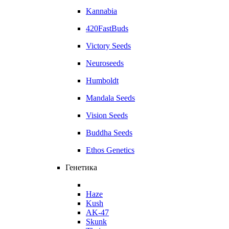
Kannabia
420FastBuds
Victory Seeds
Neuroseeds
Humboldt
Mandala Seeds
Vision Seeds
Buddha Seeds
Ethos Genetics
Генетика
Haze
Kush
AK-47
Skunk