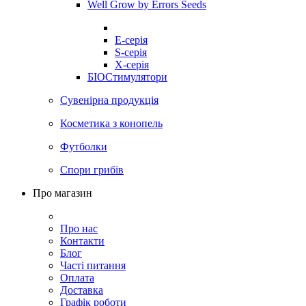
Well Grow by Errors Seeds
E-серія
S-серія
X-серія
БІОСтимулятори
Сувенірна продукція
Косметика з конопель
Футболки
Спори грибів
Про магазин
Про нас
Контакти
Блог
Часті питання
Оплата
Доставка
Графік роботи