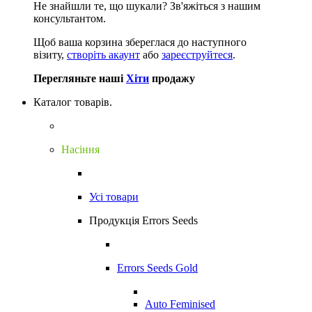
Не знайшли те, що шукали?
Зв'яжіться з нашим
консультантом.
Щоб ваша корзина збереглася до наступного
візиту,
створіть акаунт
або
зареєструйтеся
.
Перегляньте наші
Хіти
продажу
Каталог товарів.
Насіння
Усі товари
Продукція Errors Seeds
Errors Seeds Gold
Auto Feminised