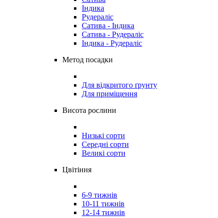
Індика
Рудераліс
Сатива - Індика
Сатива - Рудераліс
Індика - Рудераліс
Метод посадки
Для відкритого ґрунту
Для приміщення
Висота рослини
Низькі сорти
Середні сорти
Великі сорти
Цвітіння
6-9 тижнів
10-11 тижнів
12-14 тижнів