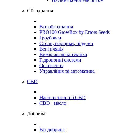
Насіння конопель оптом
Обладнання
Все обладнання
PRO100 GrowBox by Errors Seeds
Гроубокси
Столи, горщики, піддони
Вентиляція
Вимірювальна техніка
Гідропонні системи
Освітлення
Управління та автоматика
CBD
Насіння коноплі CBD
CBD - масло
Добрива
Всі добрива