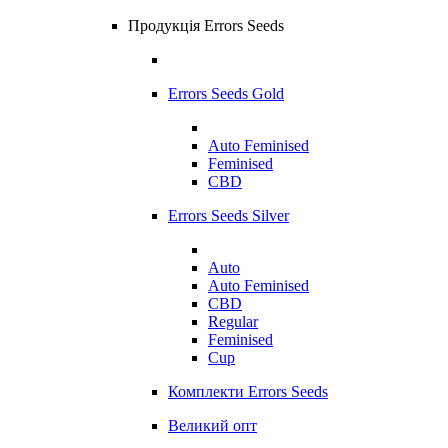
Продукція Errors Seeds
Errors Seeds Gold
Auto Feminised
Feminised
CBD
Errors Seeds Silver
Auto
Auto Feminised
CBD
Regular
Feminised
Cup
Комплекти Errors Seeds
Великий опт