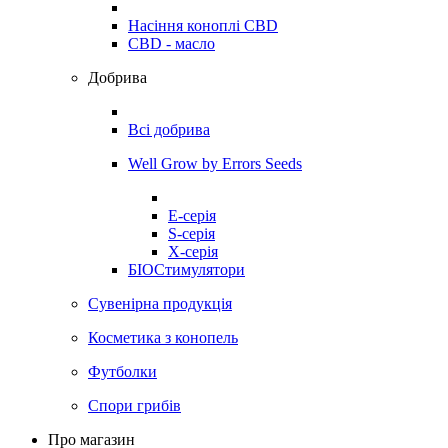
Насіння коноплі CBD
CBD - масло
Добрива
Всі добрива
Well Grow by Errors Seeds
E-серія
S-серія
X-серія
БІОСтимулятори
Сувенірна продукція
Косметика з конопель
Футболки
Спори грибів
Про магазин