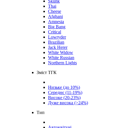
Skunk
Thai
Cheese
Afghani
Amnesia
Big Bang
Critical
Lowryder
Brazilian
Jack Herer
White Widow
White Russian
Northern Lights
Зміст ТГК
Низьке (до 10%)
Середнє (11-19%)
Високе (20-23%)
Дуже висока (>24%)
Тип
Автоквітучі