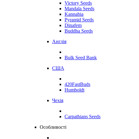
Victory Seeds
Mandala Seeds
Kannabia
Pyramid Seeds
Dinafem
Buddha Seeds
Англія
Bulk Seed Bank
США
420FastBuds
Humboldt
Чехія
Carpathians Seeds
Особливості