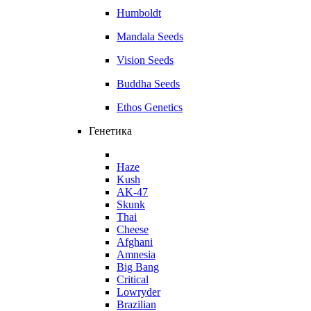
Humboldt
Mandala Seeds
Vision Seeds
Buddha Seeds
Ethos Genetics
Генетика
Haze
Kush
AK-47
Skunk
Thai
Cheese
Afghani
Amnesia
Big Bang
Critical
Lowryder
Brazilian