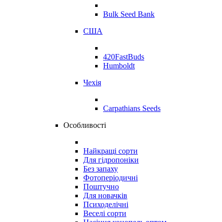
Bulk Seed Bank
США
420FastBuds
Humboldt
Чехія
Carpathians Seeds
Особливості
Найкращі сорти
Для гідропоніки
Без запаху
Фотоперіодичні
Поштучно
Для новачків
Психоделічні
Веселі сорти