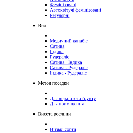
Фемінізовані
Автоквітучі фемінізовані
Регулярні
Вид
Медичний канабіс
Сатива
Індика
Рудераліс
Сатива - Індика
Сатива - Рудераліс
Індика - Рудераліс
Метод посадки
Для відкритого ґрунту
Для приміщення
Висота рослини
Низькі сорти