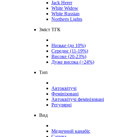
Jack Herer
White Widow
White Russian
Northern Lights
Зміст ТГК
Низьке (до 10%)
Середнє (11-19%)
Високе (20-23%)
Дуже висока (>24%)
Тип
Автоквітучі
Фемінізовані
Автоквітучі фемінізовані
Регулярні
Вид
Медичний канабіс
Сатива