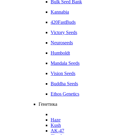
Bulk Seed Bank
Kannabia
420FastBuds
Victory Seeds
Neuroseeds
Humboldt
Mandala Seeds
Vision Seeds
Buddha Seeds
Ethos Genetics
Генетика
Haze
Kush
AK-47