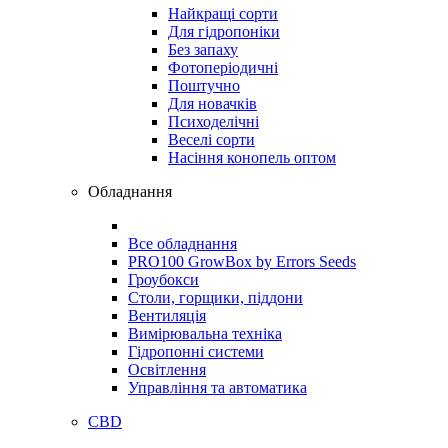
Найкращі сорти
Для гідропоніки
Без запаху
Фотоперіодичні
Поштучно
Для новачків
Психоделічні
Веселі сорти
Насіння конопель оптом
Обладнання
Все обладнання
PRO100 GrowBox by Errors Seeds
Гроубокси
Столи, горщики, піддони
Вентиляція
Вимірювальна техніка
Гідропонні системи
Освітлення
Управління та автоматика
CBD