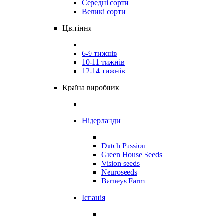
Середні сорти
Великі сорти
Цвітіння
6-9 тижнів
10-11 тижнів
12-14 тижнів
Країна виробник
Нідерланди
Dutch Passion
Green House Seeds
Vision seeds
Neuroseeds
Barneys Farm
Іспанія