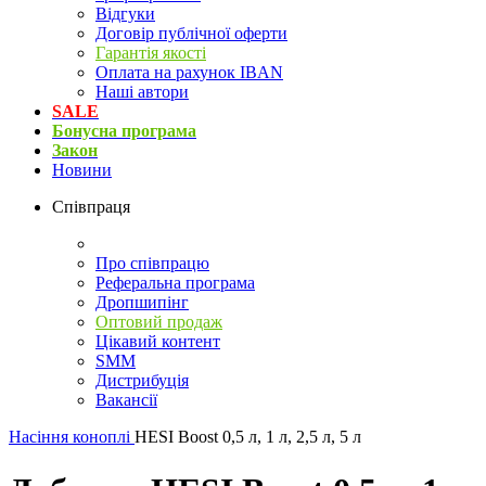
Відгуки
Договір публічної оферти
Гарантія якості
Оплата на рахунок IBAN
Наші автори
SALE
Бонусна програма
Закон
Новини
Співпраця
Про співпрацю
Реферальна програма
Дропшипінг
Оптовий продаж
Цікавий контент
SMM
Дистрибуція
Вакансії
Насіння коноплі
HESI Boost 0,5 л, 1 л, 2,5 л, 5 л