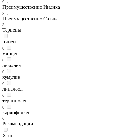
0
Преимущественно Индика
3
Преимущественно Сатива
3
Терпены
пинен
0
мирцен
0
лимонен
0
хумулин
0
линалоол
0
терпинолен
0
кариофиллен
0
Рекомендации
Хиты