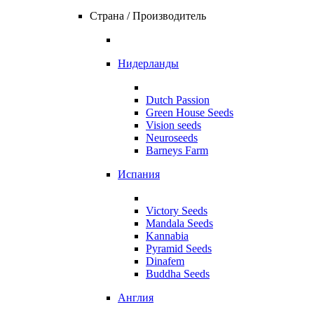
Страна / Производитель
Нидерланды
Dutch Passion
Green House Seeds
Vision seeds
Neuroseeds
Barneys Farm
Испания
Victory Seeds
Mandala Seeds
Kannabia
Pyramid Seeds
Dinafem
Buddha Seeds
Англия