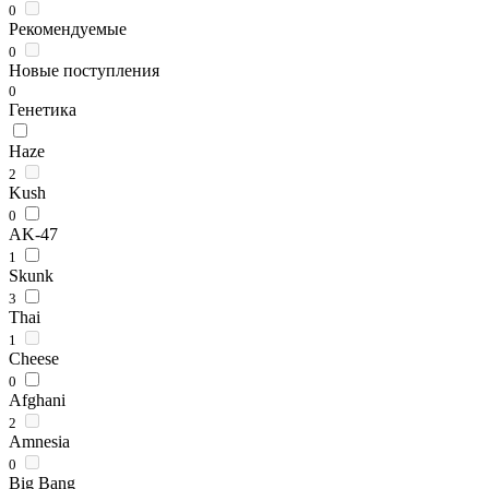
0
Рекомендуемые
0
Новые поступления
0
Генетика
Haze
2
Kush
0
AK-47
1
Skunk
3
Thai
1
Cheese
0
Afghani
2
Amnesia
0
Big Bang