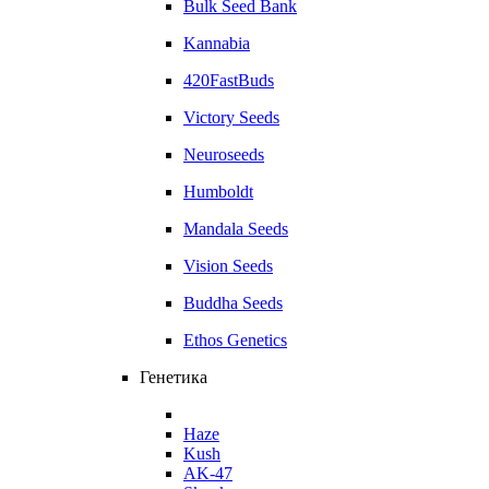
Bulk Seed Bank
Kannabia
420FastBuds
Victory Seeds
Neuroseeds
Humboldt
Mandala Seeds
Vision Seeds
Buddha Seeds
Ethos Genetics
Генетика
Haze
Kush
AK-47