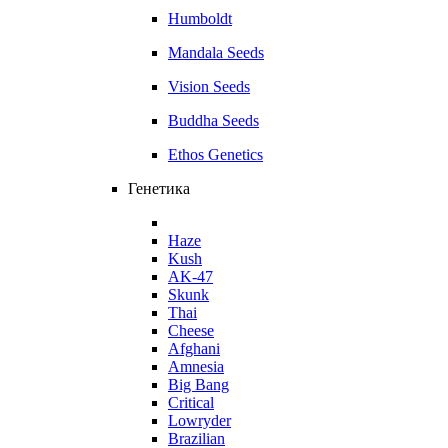
Humboldt
Mandala Seeds
Vision Seeds
Buddha Seeds
Ethos Genetics
Генетика
Haze
Kush
AK-47
Skunk
Thai
Cheese
Afghani
Amnesia
Big Bang
Critical
Lowryder
Brazilian