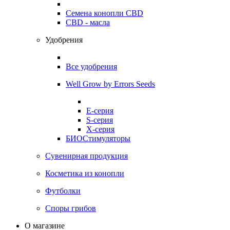
Семена конопли CBD
CBD - масла
Удобрения
Все удобрения
Well Grow by Errors Seeds
E-серия
S-серия
X-серия
БИОСтимуляторы
Сувенирная продукция
Косметика из конопли
Футболки
Споры грибов
О магазине