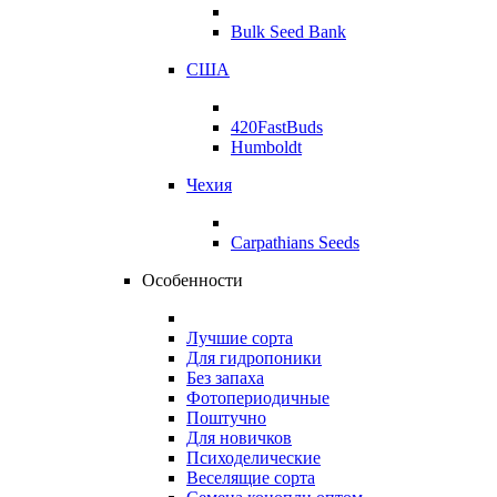
Bulk Seed Bank
США
420FastBuds
Humboldt
Чехия
Carpathians Seeds
Особенности
Лучшие сорта
Для гидропоники
Без запаха
Фотопериодичные
Поштучно
Для новичков
Психоделические
Веселящие сорта