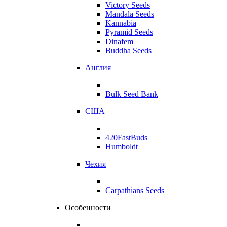
Victory Seeds
Mandala Seeds
Kannabia
Pyramid Seeds
Dinafem
Buddha Seeds
Англия
Bulk Seed Bank
США
420FastBuds
Humboldt
Чехия
Carpathians Seeds
Особенности