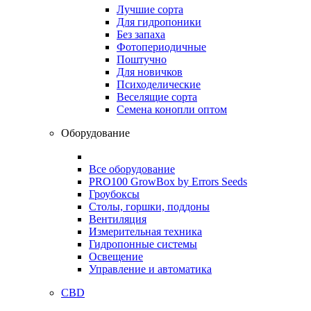
Лучшие сорта
Для гидропоники
Без запаха
Фотопериодичные
Поштучно
Для новичков
Психоделические
Веселящие сорта
Семена конопли оптом
Оборудование
Все оборудование
PRO100 GrowBox by Errors Seeds
Гроубоксы
Столы, горшки, поддоны
Вентиляция
Измерительная техника
Гидропонные системы
Освещение
Управление и автоматика
CBD