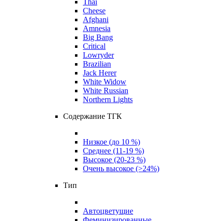
Thai
Cheese
Afghani
Amnesia
Big Bang
Critical
Lowryder
Brazilian
Jack Herer
White Widow
White Russian
Northern Lights
Содержание ТГК
Низкое (до 10 %)
Среднее (11-19 %)
Высокое (20-23 %)
Очень высокое (>24%)
Тип
Автоцветущие
Феминизированные