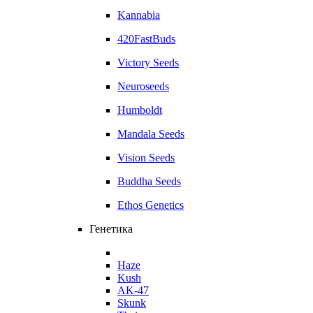
Kannabia
420FastBuds
Victory Seeds
Neuroseeds
Humboldt
Mandala Seeds
Vision Seeds
Buddha Seeds
Ethos Genetics
Генетика
Haze
Kush
AK-47
Skunk