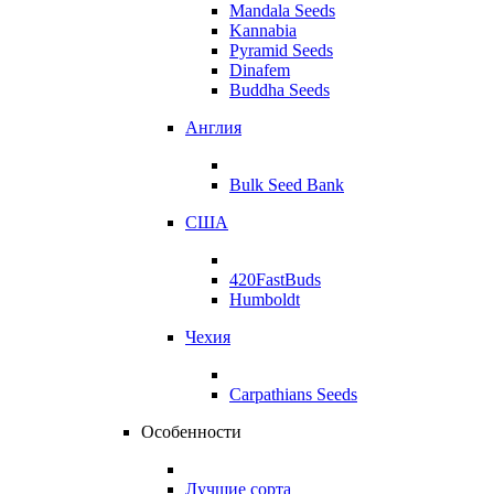
Mandala Seeds
Kannabia
Pyramid Seeds
Dinafem
Buddha Seeds
Англия
Bulk Seed Bank
США
420FastBuds
Humboldt
Чехия
Carpathians Seeds
Особенности
Лучшие сорта