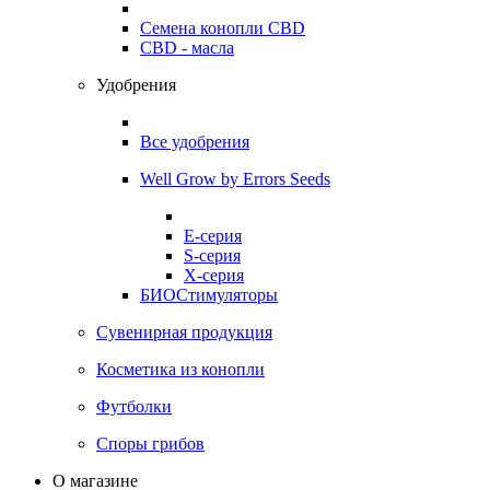
Семена конопли CBD
CBD - масла
Удобрения
Все удобрения
Well Grow by Errors Seeds
E-серия
S-серия
X-серия
БИОСтимуляторы
Сувенирная продукция
Косметика из конопли
Футболки
Споры грибов
О магазине