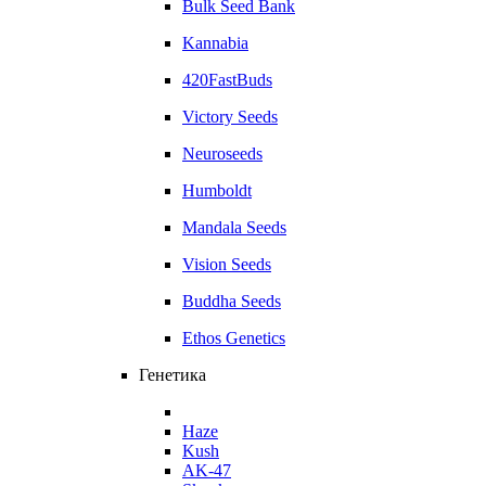
Bulk Seed Bank
Kannabia
420FastBuds
Victory Seeds
Neuroseeds
Humboldt
Mandala Seeds
Vision Seeds
Buddha Seeds
Ethos Genetics
Генетика
Haze
Kush
AK-47