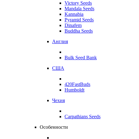
Victory Seeds
Mandala Seeds
Kannabia
Pyramid Seeds
Dinafem
Buddha Seeds
Англия
Bulk Seed Bank
США
420FastBuds
Humboldt
Чехия
Carpathians Seeds
Особенности