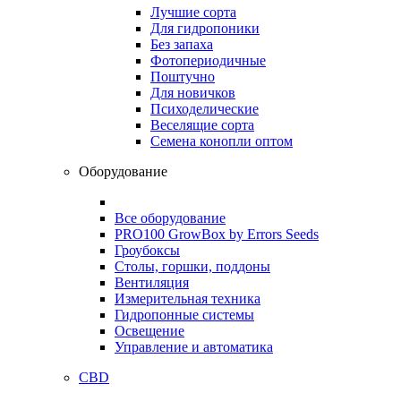
Лучшие сорта
Для гидропоники
Без запаха
Фотопериодичные
Поштучно
Для новичков
Психоделические
Веселящие сорта
Семена конопли оптом
Оборудование
Все оборудование
PRO100 GrowBox by Errors Seeds
Гроубоксы
Столы, горшки, поддоны
Вентиляция
Измерительная техника
Гидропонные системы
Освещение
Управление и автоматика
CBD