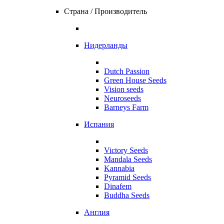
Страна / Производитель
Нидерланды
Dutch Passion
Green House Seeds
Vision seeds
Neuroseeds
Barneys Farm
Испания
Victory Seeds
Mandala Seeds
Kannabia
Pyramid Seeds
Dinafem
Buddha Seeds
Англия