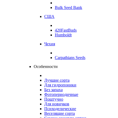
Bulk Seed Bank
США
420FastBuds
Humboldt
Чехия
Carpathians Seeds
Особенности
Лучшие сорта
Для гидропоники
Без запаха
Фотопериодичные
Поштучно
Для новичков
Психоделические
Веселящие сорта