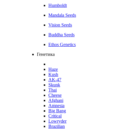
Humboldt
Mandala Seeds
Vision Seeds
Buddha Seeds
Ethos Genetics
Генетика
Haze
Kush
AK-47
Skunk
Thai
Cheese
Afghani
Amnesia
Big Bang
Critical
Lowryder
Brazilian