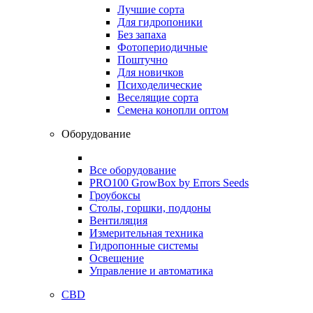
Лучшие сорта
Для гидропоники
Без запаха
Фотопериодичные
Поштучно
Для новичков
Психоделические
Веселящие сорта
Семена конопли оптом
Оборудование
Все оборудование
PRO100 GrowBox by Errors Seeds
Гроубоксы
Столы, горшки, поддоны
Вентиляция
Измерительная техника
Гидропонные системы
Освещение
Управление и автоматика
CBD