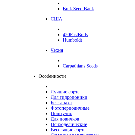
Bulk Seed Bank
США
420FastBuds
Humboldt
Чехия
Carpathians Seeds
Особенности
Лучшие сорта
Для гидропоники
Без запаха
Фотопериодичные
Поштучно
Для новичков
Психоделические
Веселящие сорта