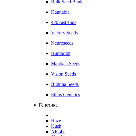
Bulk Seed Bank
Kannabia
420FastBuds
Victory Seeds
Neuroseeds
Humboldt
Mandala Seeds
Vision Seeds
Buddha Seeds
Ethos Genetics
Генетика
Haze
Kush
AK-47