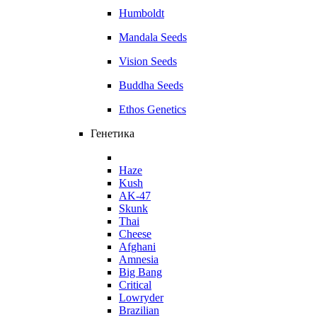
Humboldt
Mandala Seeds
Vision Seeds
Buddha Seeds
Ethos Genetics
Генетика
Haze
Kush
AK-47
Skunk
Thai
Cheese
Afghani
Amnesia
Big Bang
Critical
Lowryder
Brazilian