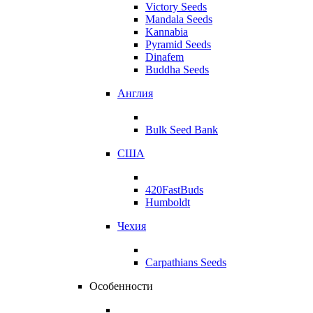
Victory Seeds
Mandala Seeds
Kannabia
Pyramid Seeds
Dinafem
Buddha Seeds
Англия
Bulk Seed Bank
США
420FastBuds
Humboldt
Чехия
Carpathians Seeds
Особенности