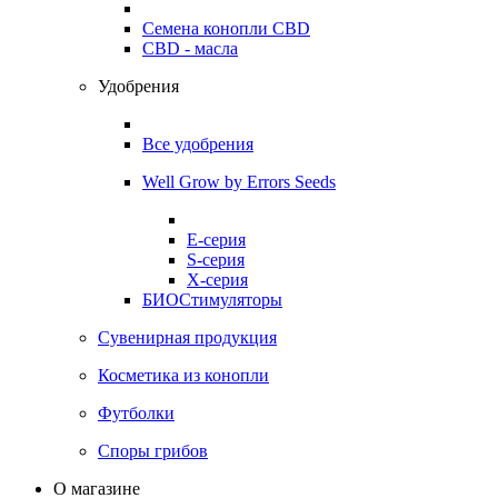
Семена конопли CBD
CBD - масла
Удобрения
Все удобрения
Well Grow by Errors Seeds
E-серия
S-серия
X-серия
БИОСтимуляторы
Сувенирная продукция
Косметика из конопли
Футболки
Споры грибов
О магазине