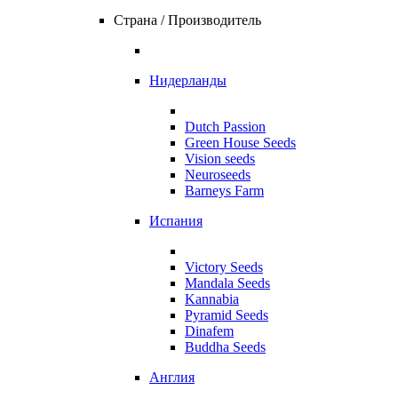
Страна / Производитель
Нидерланды
Dutch Passion
Green House Seeds
Vision seeds
Neuroseeds
Barneys Farm
Испания
Victory Seeds
Mandala Seeds
Kannabia
Pyramid Seeds
Dinafem
Buddha Seeds
Англия