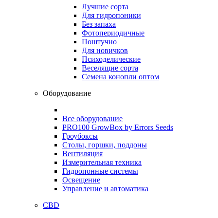
Лучшие сорта
Для гидропоники
Без запаха
Фотопериодичные
Поштучно
Для новичков
Психоделические
Веселящие сорта
Семена конопли оптом
Оборудование
Все оборудование
PRO100 GrowBox by Errors Seeds
Гроубоксы
Столы, горшки, поддоны
Вентиляция
Измерительная техника
Гидропонные системы
Освещение
Управление и автоматика
CBD