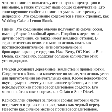
что это помогает повысить умственную концентрацию и
внимание, а также улучшает наше общее самочувствие. Его
тонизирующие свойства помогают уменьшить тревогу и
депрессию. Это соединение содержится в таких стрейнах, как
Wedding Cake и Lemon Skunk.
Пинен. Это соединение обычно получают из смолы сосен,
имеющей яркий хвойный аромат. Подобно к деревьям и
другим растениям, он также имеет земляной оттенок. В
терапевтических целях его можно использовать как
противовоспалительное, антибактериальное и
бронхорасширяющее средство. Haze Berry, OG Kush и Blue
Dream, как правило, содержат большее количество этих
углеводородов.
Гумулен добавляет деревянные, землистые и пряные нотки.
Содержится в большом количестве во хмеле, что используется
для приготовления замечательных елей. Кроме невероятного
вкуса, гумулен имеет успокаивающее действие, а также
используется как противовоспалительное средство. Его
можно найти в таких сортах, как Gelato и Sour Diesel.
Кариофиллен отвечает за пряный аромат, который часто
встречается в травах и специях, таких как черный перец.
Известно как сильное местное противовоспалительное,