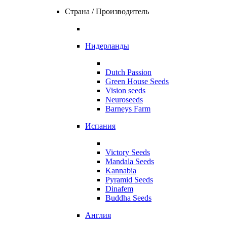
Страна / Производитель
Нидерланды
Dutch Passion
Green House Seeds
Vision seeds
Neuroseeds
Barneys Farm
Испания
Victory Seeds
Mandala Seeds
Kannabia
Pyramid Seeds
Dinafem
Buddha Seeds
Англия