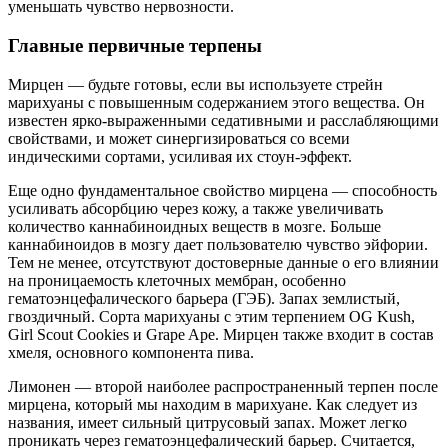
уменьшать чувство нервозности.
Главные первичные терпены
Мирцен — будьте готовы, если вы используете стрейн
марихуаны с повышенным содержанием этого вещества. Он
известен ярко-выраженными седативными и расслабляющими
свойствами, и может синергизироваться со всеми
индическими сортами, усиливая их стоун-эффект.
Еще одно фундаментальное свойство мирцена — способность
усиливать абсорбцию через кожу, а также увеличивать
количество каннабиноидных веществ в мозге. Больше
каннабиноидов в мозгу дает пользователю чувство эйфории.
Тем не менее, отсутствуют достоверные данные о его влиянии
на проницаемость клеточных мембран, особенно
гематоэнцефалического барьера (ГЭБ). Запах землистый,
гвоздичный. Сорта марихуаны с этим терпением OG Kush,
Girl Scout Cookies и Grape Ape. Мирцен также входит в состав
хмеля, основного компонента пива.
Лимонен — второй наиболее распространенный терпен после
мирцена, который мы находим в марихуане. Как следует из
названия, имеет сильный цитрусовый запах. Может легко
проникать через гематоэнцефалический барьер. Считается,