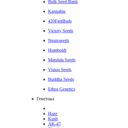
Bulk Seed Bank
Kannabia
420FastBuds
Victory Seeds
Neuroseeds
Humboldt
Mandala Seeds
Vision Seeds
Buddha Seeds
Ethos Genetics
Генетика
Haze
Kush
AK-47