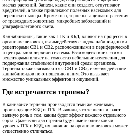
маслах растений. Запахи, какие они создают, отпугивают
вредителей, а также привлекают полезных насекомых для
переноски пыльцы. Кроме того, терпены защищают растения
от травоядных животных, микробных заболеваний и
ультрафиолетового света.
Каннабиноиды, такие как ТГК и КБД, влияют на процессы в
организме человека, взаимодействуя с эндоканабиноидными
рецепторами CB1 и CB2, расположенными в периферической
и центральной нервной системы. Взаимодействие с этими
рецепторами влияет на гомеостаз небольшие изменения для
поддержания стабильной внутренней среды организма.
Терпены также связываются с CB1 и CB2, изменяя действие
каннабиноидов по отношению к ним. Это вызывает
множество уникальных эффектов и ощущений.
Где встречаются терпены?
В каннабисе терпены производятся теми же железами,
производящие КБД и ТГК. Выявили, что терпены играют
важную роль в том, каким будет эффект каждого отдельного
сорта. Даже если два стрейна будут иметь одинаковый
уровень ТГК и КБД, их влияние на организм человека может
существенно отличаться.