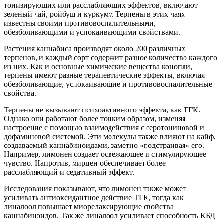
тонизирующих или расслабляющих эффектов, включают
зеленый чай, ройбуш и куркуму. Терпены в этих чаях
известны своими противовоспалительными,
обезболивающими и успокаивающими свойствами.
Растения каннабиса производят около 200 различных
терпенов, и каждый сорт содержит разное количество каждого
из них. Как и основные химические вещества конопли,
терпены имеют разные терапевтические эффекты, включая
обезболивающие, успокаивающие и противовоспалительные
свойства.
Терпены не вызывают психоактивного эффекта, как ТГК.
Однако они работают более тонким образом, изменяя
настроение с помощью взаимодействия с серотониновой и
дофаминовой системой. Эти молекулы также влияют на кайф,
создаваемый каннабиноидами, заметно «подстраивая» его.
Например, лимонен создает освежающее и стимулирующее
чувство. Напротив, мирцен обеспечивает более
расслабляющий и седативный эффект.
Исследования показывают, что лимонен также может
усиливать антиоксидантное действие ТГК, тогда как
линалоол повышает миорелаксирующие свойства
каннабиноидов. Так же линалоол усиливает способность КБД