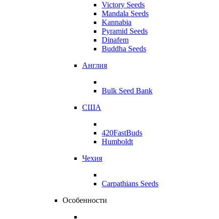
Victory Seeds
Mandala Seeds
Kannabia
Pyramid Seeds
Dinafem
Buddha Seeds
Англия
Bulk Seed Bank
США
420FastBuds
Humboldt
Чехия
Carpathians Seeds
Особенности