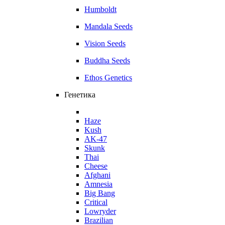
Humboldt
Mandala Seeds
Vision Seeds
Buddha Seeds
Ethos Genetics
Генетика
Haze
Kush
AK-47
Skunk
Thai
Cheese
Afghani
Amnesia
Big Bang
Critical
Lowryder
Brazilian