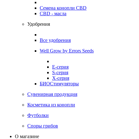
Семена конопли CBD
CBD - масла
Удобрения
Все удобрения
Well Grow by Errors Seeds
E-серия
S-серия
X-серия
БИОСтимуляторы
Сувенирная продукция
Косметика из конопли
Футболки
Споры грибов
О магазине