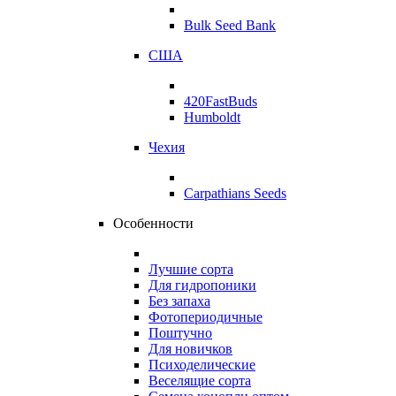
Bulk Seed Bank
США
420FastBuds
Humboldt
Чехия
Carpathians Seeds
Особенности
Лучшие сорта
Для гидропоники
Без запаха
Фотопериодичные
Поштучно
Для новичков
Психоделические
Веселящие сорта