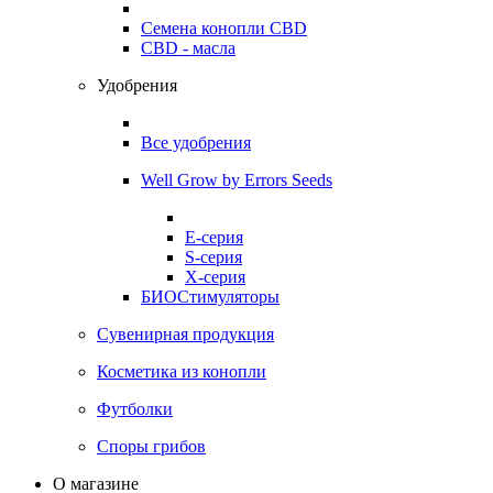
Семена конопли CBD
CBD - масла
Удобрения
Все удобрения
Well Grow by Errors Seeds
E-серия
S-серия
X-серия
БИОСтимуляторы
Сувенирная продукция
Косметика из конопли
Футболки
Споры грибов
О магазине