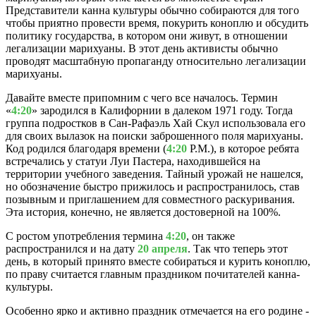
Представители канна культуры обычно собираются для того
чтобы приятно провести время, покурить коноплю и обсудить
политику государства, в котором они живут, в отношении
легализации марихуаны. В этот день активисты обычно
проводят масштабную пропаганду относительно легализации
марихуаны.
Давайте вместе припомним с чего все началось. Термин
«
4:20
» зародился в Калифорнии в далеком 1971 году. Тогда
группа подростков в Сан-Рафаэль Хай Скул использовала его
для своих вылазок на поиски заброшенного поля марихуаны.
Код родился благодаря времени (
4:20
P.M.), в которое ребята
встречались у статуи Луи Пастера, находившейся на
территории учебного заведения. Тайный урожай не нашелся,
но обозначение быстро прижилось и распространилось, став
позывным и приглашением для совместного раскуривания.
Эта история, конечно, не является достоверной на 100%.
С ростом употребления термина
4:20
, он также
распространился и на дату
20 апреля
. Так что теперь этот
день, в который принято вместе собираться и курить коноплю,
по праву считается главным праздником почитателей канна-
культуры.
Особенно ярко и активно праздник отмечается на его родине -