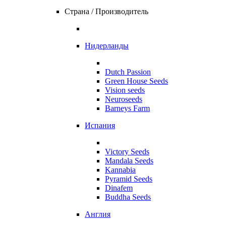
Страна / Производитель
Нидерланды
Dutch Passion
Green House Seeds
Vision seeds
Neuroseeds
Barneys Farm
Испания
Victory Seeds
Mandala Seeds
Kannabia
Pyramid Seeds
Dinafem
Buddha Seeds
Англия