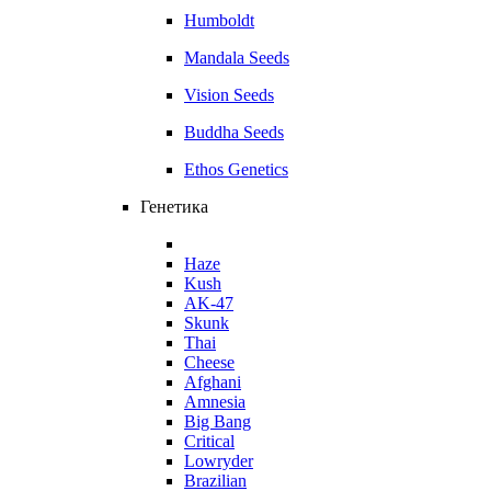
Humboldt
Mandala Seeds
Vision Seeds
Buddha Seeds
Ethos Genetics
Генетика
Haze
Kush
AK-47
Skunk
Thai
Cheese
Afghani
Amnesia
Big Bang
Critical
Lowryder
Brazilian