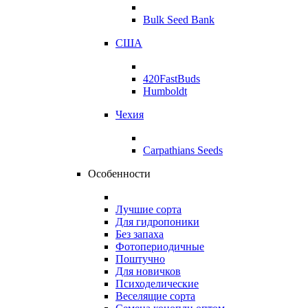
Bulk Seed Bank
США
420FastBuds
Humboldt
Чехия
Carpathians Seeds
Особенности
Лучшие сорта
Для гидропоники
Без запаха
Фотопериодичные
Поштучно
Для новичков
Психоделические
Веселящие сорта