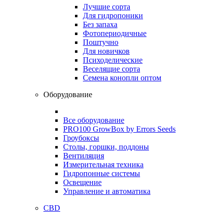
Лучшие сорта
Для гидропоники
Без запаха
Фотопериодичные
Поштучно
Для новичков
Психоделические
Веселящие сорта
Семена конопли оптом
Оборудование
Все оборудование
PRO100 GrowBox by Errors Seeds
Гроубоксы
Столы, горшки, поддоны
Вентиляция
Измерительная техника
Гидропонные системы
Освещение
Управление и автоматика
CBD