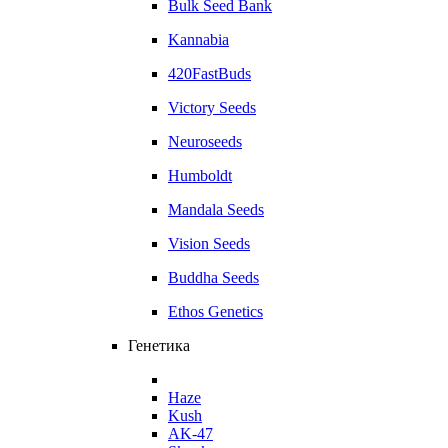
Bulk Seed Bank
Kannabia
420FastBuds
Victory Seeds
Neuroseeds
Humboldt
Mandala Seeds
Vision Seeds
Buddha Seeds
Ethos Genetics
Генетика
Haze
Kush
AK-47