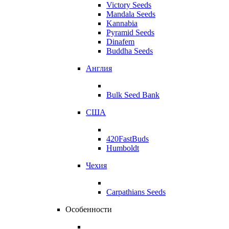
Victory Seeds
Mandala Seeds
Kannabia
Pyramid Seeds
Dinafem
Buddha Seeds
Англия
Bulk Seed Bank
США
420FastBuds
Humboldt
Чехия
Carpathians Seeds
Особенности