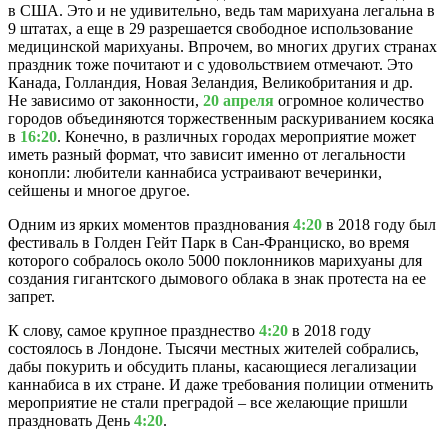
в США. Это и не удивительно, ведь там марихуана легальна в
9 штатах, а еще в 29 разрешается свободное использование
медицинской марихуаны. Впрочем, во многих других странах
праздник тоже почитают и с удовольствием отмечают. Это
Канада, Голландия, Новая Зеландия, Великобритания и др.
Не зависимо от законности,
20 апреля
огромное количество
городов объединяются торжественным раскуриванием косяка
в
16:20
. Конечно, в различных городах мероприятие может
иметь разный формат, что зависит именно от легальности
конопли: любители каннабиса устраивают вечеринки,
сейшены и многое другое.
Одним из ярких моментов празднования
4:20
в 2018 году был
фестиваль в Голден Гейт Парк в Сан-Франциско, во время
которого собралось около 5000 поклонников марихуаны для
создания гигантского дымового облака в знак протеста на ее
запрет.
К слову, самое крупное празднество
4:20
в 2018 году
состоялось в Лондоне. Тысячи местных жителей собрались,
дабы покурить и обсудить планы, касающиеся легализации
каннабиса в их стране. И даже требования полиции отменить
мероприятие не стали преградой – все желающие пришли
праздновать День
4:20
.