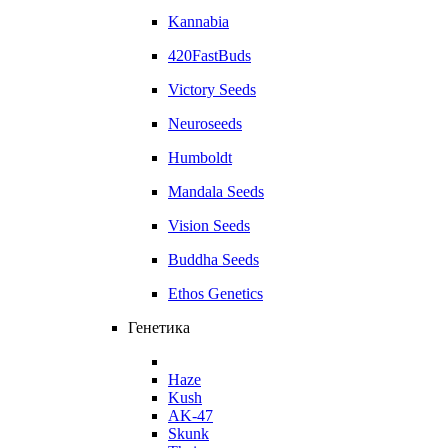
Kannabia
420FastBuds
Victory Seeds
Neuroseeds
Humboldt
Mandala Seeds
Vision Seeds
Buddha Seeds
Ethos Genetics
Генетика
Haze
Kush
AK-47
Skunk