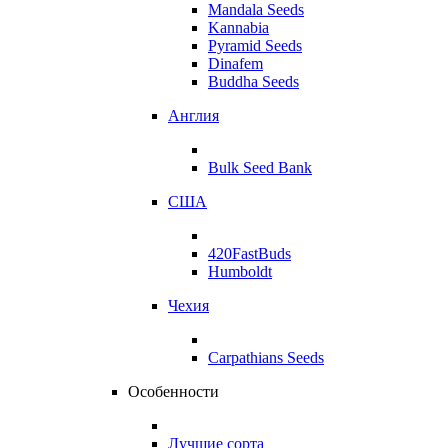
Mandala Seeds
Kannabia
Pyramid Seeds
Dinafem
Buddha Seeds
Англия
Bulk Seed Bank
США
420FastBuds
Humboldt
Чехия
Carpathians Seeds
Особенности
Лучшие сорта