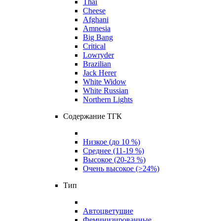
Thai
Cheese
Afghani
Amnesia
Big Bang
Critical
Lowryder
Brazilian
Jack Herer
White Widow
White Russian
Northern Lights
Содержание ТГК
Низкое (до 10 %)
Среднее (11-19 %)
Высокое (20-23 %)
Очень высокое (>24%)
Тип
Автоцветущие
Феминизированные