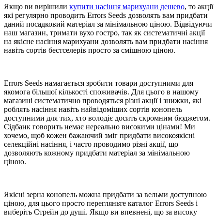
Якщо ви вирішили
купити насіння марихуани дешево
, то акції
які регулярно проводить Errors Seeds дозволять вам придбати
даний посадковий матеріал за мінімальною ціною. Відвідуючи
наш магазин, тримати вухо гостро, так як систематичні акції
на якісне насіння марихуани дозволять вам придбати насіння
навіть сортів бестселерів просто за смішною ціною.
Errors Seeds намагається зробити товари доступними для
якомога більшої кількості споживачів. Для цього в нашому
магазині систематично проводяться різні акції і знижки, які
роблять насіння навіть найвідоміших сортів конопель
доступними для тих, хто володіє досить скромним бюджетом.
Сідбанк говорить немає нереально високими цінами! Ми
хочемо, щоб кожен бажаючий зміг придбати високоякісні
селекційні насіння, і часто проводимо різні акції, що
дозволяють кожному придбати матеріал за мінімальною
ціною.
Якісні зерна конопель можна придбати за вельми доступною
ціною, для цього просто перегляньте каталог Errors Seeds і
виберіть Стрейн до душі. Якщо ви впевнені, що за високу