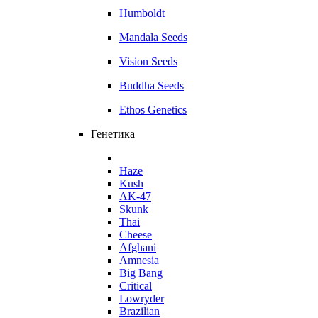
Humboldt
Mandala Seeds
Vision Seeds
Buddha Seeds
Ethos Genetics
Генетика
Haze
Kush
AK-47
Skunk
Thai
Cheese
Afghani
Amnesia
Big Bang
Critical
Lowryder
Brazilian