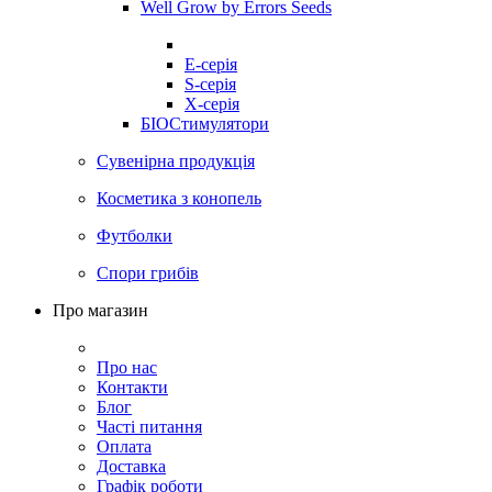
Well Grow by Errors Seeds
E-серія
S-серія
X-серія
БІОСтимулятори
Сувенірна продукція
Косметика з конопель
Футболки
Спори грибів
Про магазин
Про нас
Контакти
Блог
Часті питання
Оплата
Доставка
Графік роботи