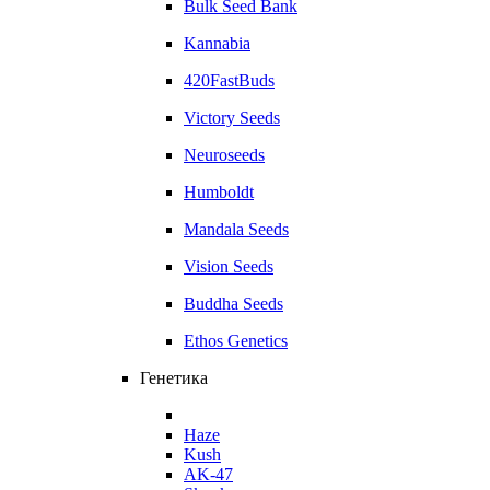
Bulk Seed Bank
Kannabia
420FastBuds
Victory Seeds
Neuroseeds
Humboldt
Mandala Seeds
Vision Seeds
Buddha Seeds
Ethos Genetics
Генетика
Haze
Kush
AK-47