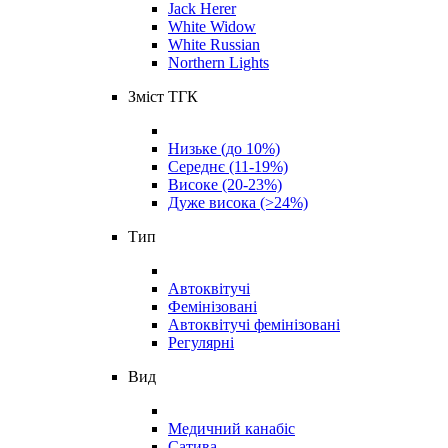
Jack Herer
White Widow
White Russian
Northern Lights
Зміст ТГК
Низьке (до 10%)
Середнє (11-19%)
Високе (20-23%)
Дуже висока (>24%)
Тип
Автоквітучі
Фемінізовані
Автоквітучі фемінізовані
Регулярні
Вид
Медичний канабіс
Сатива