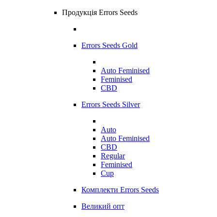
Продукція Errors Seeds
Errors Seeds Gold
Auto Feminised
Feminised
CBD
Errors Seeds Silver
Auto
Auto Feminised
CBD
Regular
Feminised
Cup
Комплекти Errors Seeds
Великий опт