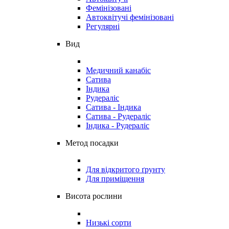
Фемінізовані
Автоквітучі фемінізовані
Регулярні
Вид
Медичний канабіс
Сатива
Індика
Рудераліс
Сатива - Індика
Сатива - Рудераліс
Індика - Рудераліс
Метод посадки
Для відкритого ґрунту
Для приміщення
Висота рослини
Низькі сорти