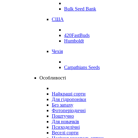
Bulk Seed Bank
США
420FastBuds
Humboldt
Чехія
Carpathians Seeds
Особливості
Найкращі сорти
Для гідропоніки
Без запаху
Фотоперіодичні
Поштучно
Для новачків
Психоделічні
Веселі сорти