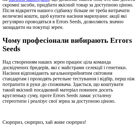
скромні засоби, придбати якісний товар за доступною ціною.
Після відкриття нашого сідбанку більше не треба витрачати
величезні кошти, щоб купити насіння марихуани: акції які
регулярно проводяться в Errors Seeds, дозволяють значно
заощадити на покупці зерен.
Чому професіонали вибирають Errors
Seeds
Над створенням наших зерен працює ціла команда
досвідчених бридерів, які є майстрами селекції і генетики.
Насіння відповідають загальноприйнятим світовим
стандартам і проходять ретельне тестування і відбір, перш ніж
потрапити в руки до споживача. Здається, що коштувати
такий якісний посадковий матеріал повинен досить
кругленьку суму, проте Errors Seeds ламає усталену
стереотипи і реалізує свої зерна за доступною ціною.
Сюрприз, сюрприз, хай живе сюрприз!