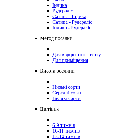
Індика
Рудераліс
Сатива - Індика
Сатива - Рудераліс
Індика - Рудераліс
Метод посадки
Для відкритого ґрунту
Для приміщення
Висота рослини
Низькі сорти
Середні сорти
Великі сорти
Цвітіння
6-9 тижнів
10-11 тижнів
12-14 тижнів