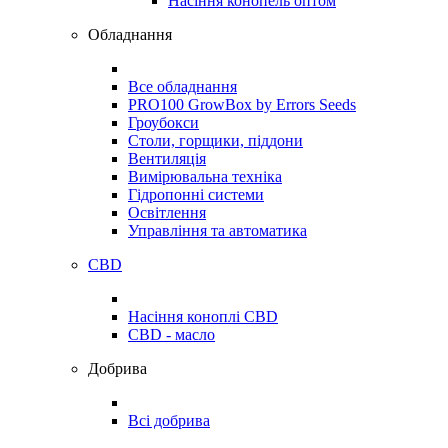
Насіння конопель оптом
Обладнання
Все обладнання
PRO100 GrowBox by Errors Seeds
Гроубокси
Столи, горщики, піддони
Вентиляція
Вимірювальна техніка
Гідропонні системи
Освітлення
Управління та автоматика
CBD
Насіння коноплі CBD
CBD - масло
Добрива
Всі добрива