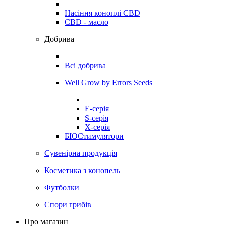
Насіння коноплі CBD
CBD - масло
Добрива
Всі добрива
Well Grow by Errors Seeds
E-серія
S-серія
X-серія
БІОСтимулятори
Сувенірна продукція
Косметика з конопель
Футболки
Спори грибів
Про магазин