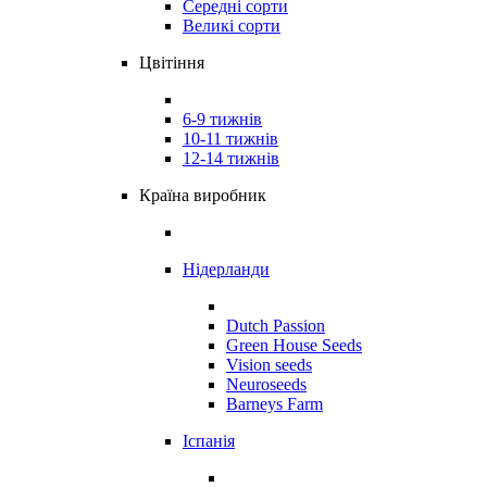
Середні сорти
Великі сорти
Цвітіння
6-9 тижнів
10-11 тижнів
12-14 тижнів
Країна виробник
Нідерланди
Dutch Passion
Green House Seeds
Vision seeds
Neuroseeds
Barneys Farm
Іспанія