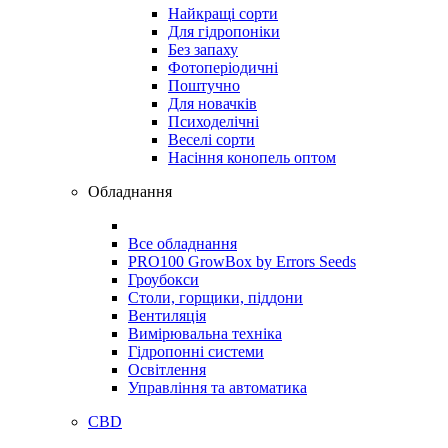
Найкращі сорти
Для гідропоніки
Без запаху
Фотоперіодичні
Поштучно
Для новачків
Психоделічні
Веселі сорти
Насіння конопель оптом
Обладнання
Все обладнання
PRO100 GrowBox by Errors Seeds
Гроубокси
Столи, горщики, піддони
Вентиляція
Вимірювальна техніка
Гідропонні системи
Освітлення
Управління та автоматика
CBD