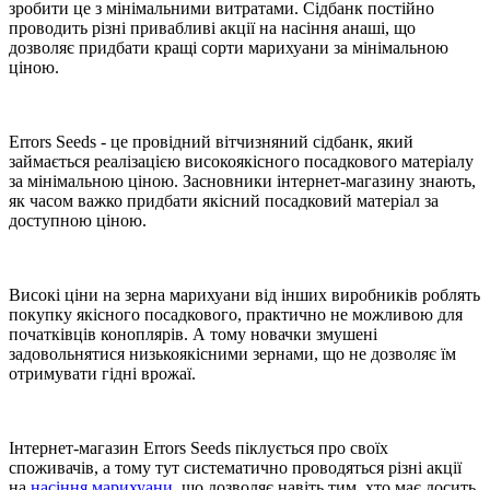
зробити це з мінімальними витратами. Сідбанк постійно
проводить різні привабливі акції на насіння анаші, що
дозволяє придбати кращі сорти марихуани за мінімальною
ціною.
Errors Seeds - це провідний вітчизняний сідбанк, який
займається реалізацією високоякісного посадкового матеріалу
за мінімальною ціною. Засновники інтернет-магазину знають,
як часом важко придбати якісний посадковий матеріал за
доступною ціною.
Високі ціни на зерна марихуани від інших виробників роблять
покупку якісного посадкового, практично не можливою для
початківців коноплярів. А тому новачки змушені
задовольнятися низькоякісними зернами, що не дозволяє їм
отримувати гідні врожаї.
Інтернет-магазин Errors Seeds піклується про своїх
споживачів, а тому тут систематично проводяться різні акції
на
насіння марихуани
, що дозволяє навіть тим, хто має досить