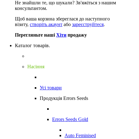
Не знайшли те, що шукали?
Зв'яжіться з нашим
консультантом.
Щоб ваша корзина збереглася до наступного
візиту,
створіть акаунт
або
зареєструйтеся
.
Перегляньте наші
Хіти
продажу
Каталог товарів.
Насіння
Усі товари
Продукція Errors Seeds
Errors Seeds Gold
Auto Feminised