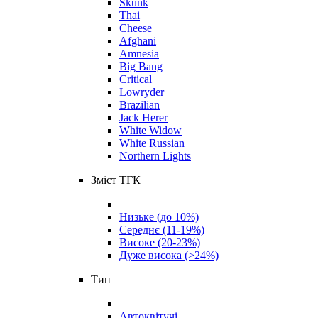
Skunk
Thai
Cheese
Afghani
Amnesia
Big Bang
Critical
Lowryder
Brazilian
Jack Herer
White Widow
White Russian
Northern Lights
Зміст ТГК
Низьке (до 10%)
Середнє (11-19%)
Високе (20-23%)
Дуже висока (>24%)
Тип
Автоквітучі