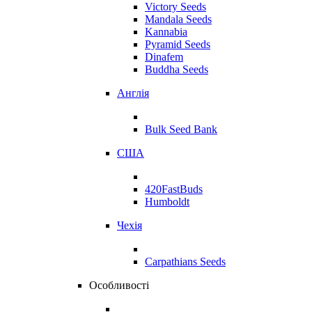
Victory Seeds
Mandala Seeds
Kannabia
Pyramid Seeds
Dinafem
Buddha Seeds
Англія
Bulk Seed Bank
США
420FastBuds
Humboldt
Чехія
Carpathians Seeds
Особливості