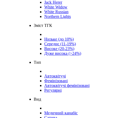
Jack Herer
White Widow
White Russian
Northern Lights
Зміст ТГК
Низьке (до 10%)
Середнє (11-19%)
Високе (20-23%)
Дуже висока (>24%)
Тип
Автоквітучі
Фемінізовані
Автоквітучі фемінізовані
Регулярні
Вид
Медичний канабіс
Сатива