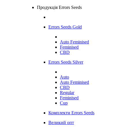
Продукція Errors Seeds
Errors Seeds Gold
Auto Feminised
Feminised
CBD
Errors Seeds Silver
Auto
Auto Feminised
CBD
Regular
Feminised
Cup
Комплекти Errors Seeds
Великий опт