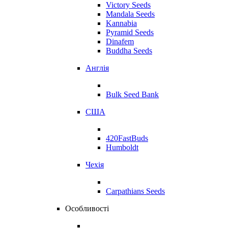
Victory Seeds
Mandala Seeds
Kannabia
Pyramid Seeds
Dinafem
Buddha Seeds
Англія
Bulk Seed Bank
США
420FastBuds
Humboldt
Чехія
Carpathians Seeds
Особливості