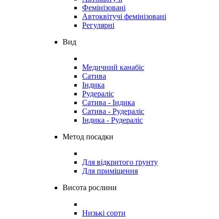
Фемінізовані
Автоквітучі фемінізовані
Регулярні
Вид
Медичний канабіс
Сатива
Індика
Рудераліс
Сатива - Індика
Сатива - Рудераліс
Індика - Рудераліс
Метод посадки
Для відкритого ґрунту
Для приміщення
Висота рослини
Низькі сорти