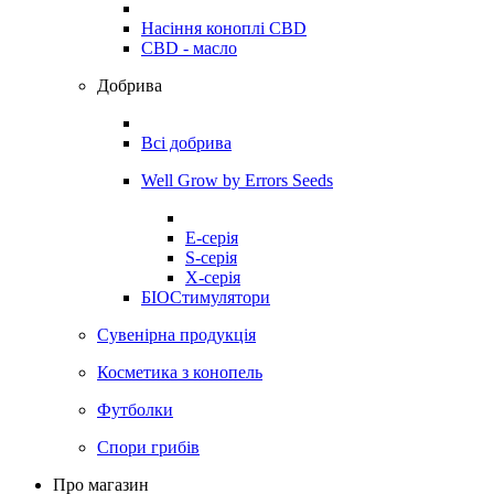
Насіння коноплі CBD
CBD - масло
Добрива
Всі добрива
Well Grow by Errors Seeds
E-серія
S-серія
X-серія
БІОСтимулятори
Сувенірна продукція
Косметика з конопель
Футболки
Спори грибів
Про магазин