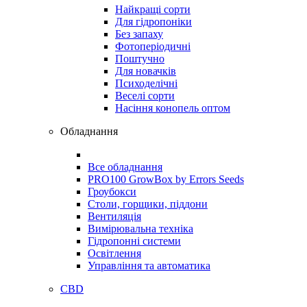
Найкращі сорти
Для гідропоніки
Без запаху
Фотоперіодичні
Поштучно
Для новачків
Психоделічні
Веселі сорти
Насіння конопель оптом
Обладнання
Все обладнання
PRO100 GrowBox by Errors Seeds
Гроубокси
Столи, горщики, піддони
Вентиляція
Вимірювальна техніка
Гідропонні системи
Освітлення
Управління та автоматика
CBD