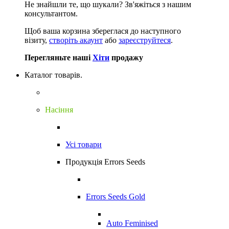
Не знайшли те, що шукали?
Зв'яжіться з нашим
консультантом.
Щоб ваша корзина збереглася до наступного
візиту,
створіть акаунт
або
зареєструйтеся
.
Перегляньте наші
Хіти
продажу
Каталог товарів.
Насіння
Усі товари
Продукція Errors Seeds
Errors Seeds Gold
Auto Feminised