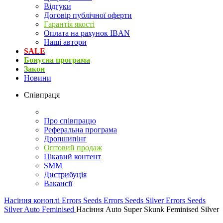
Відгуки
Договір публічної оферти
Гарантія якості
Оплата на рахунок IBAN
Наші автори
SALE
Бонусна програма
Закон
Новини
Співпраця
Про співпрацю
Реферальна програма
Дропшипінг
Оптовий продаж
Цікавий контент
SMM
Дистрибуція
Вакансії
Насіння коноплі
Errors Seeds
Errors Seeds Silver
Errors Seeds
Silver Auto Feminised
Насіння Auto Super Skunk Feminised Silver