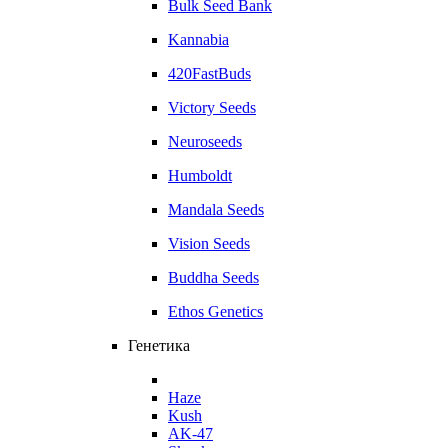
Bulk Seed Bank
Kannabia
420FastBuds
Victory Seeds
Neuroseeds
Humboldt
Mandala Seeds
Vision Seeds
Buddha Seeds
Ethos Genetics
Генетика
Haze
Kush
AK-47