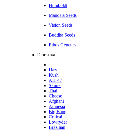
Humboldt
Mandala Seeds
Vision Seeds
Buddha Seeds
Ethos Genetics
Генетика
Haze
Kush
AK-47
Skunk
Thai
Cheese
Afghani
Amnesia
Big Bang
Critical
Lowryder
Brazilian