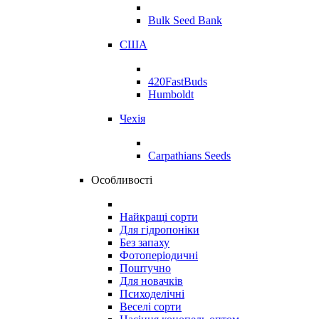
Bulk Seed Bank
США
420FastBuds
Humboldt
Чехія
Carpathians Seeds
Особливості
Найкращі сорти
Для гідропоніки
Без запаху
Фотоперіодичні
Поштучно
Для новачків
Психоделічні
Веселі сорти