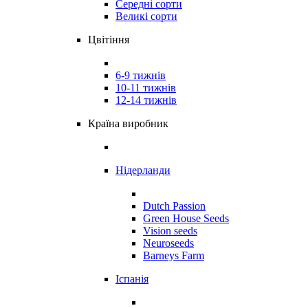
Середні сорти
Великі сорти
Цвітіння
6-9 тижнів
10-11 тижнів
12-14 тижнів
Країна виробник
Нідерланди
Dutch Passion
Green House Seeds
Vision seeds
Neuroseeds
Barneys Farm
Іспанія