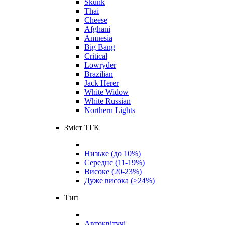
Skunk
Thai
Cheese
Afghani
Amnesia
Big Bang
Critical
Lowryder
Brazilian
Jack Herer
White Widow
White Russian
Northern Lights
Зміст ТГК
Низьке (до 10%)
Середнє (11-19%)
Високе (20-23%)
Дуже висока (>24%)
Тип
Автоквітучі