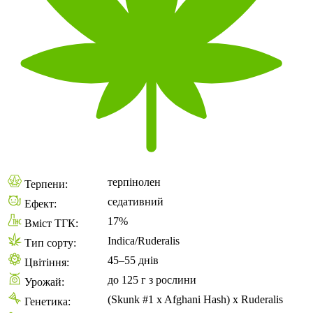
терпінолен
Терпени:
седативний
Ефект:
17%
Вміст ТГК:
Indica/Ruderalis
Тип сорту:
45–55 днів
Цвітіння:
до 125 г з рослини
Урожай:
(Skunk #1 x Afghani Hash) x Ruderalis
Генетика: