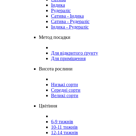
Індика
Рудераліс
Сатива - Індика
Сатива - Рудераліс
Індика - Рудераліс
Метод посадки
Для відкритого ґрунту
Для приміщення
Висота рослини
Низькі сорти
Середні сорти
Великі сорти
Цвітіння
6-9 тижнів
10-11 тижнів
12-14 тижнів