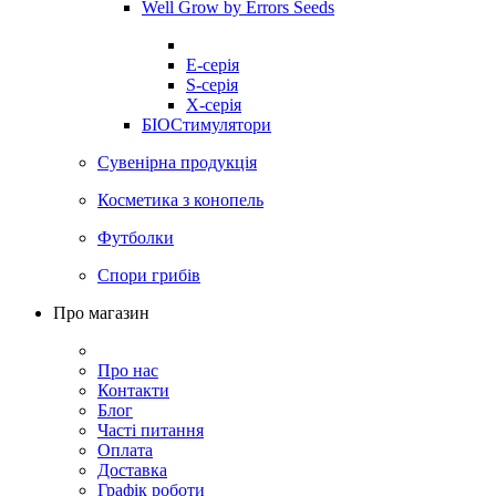
Well Grow by Errors Seeds
E-серія
S-серія
X-серія
БІОСтимулятори
Сувенірна продукція
Косметика з конопель
Футболки
Спори грибів
Про магазин
Про нас
Контакти
Блог
Часті питання
Оплата
Доставка
Графік роботи