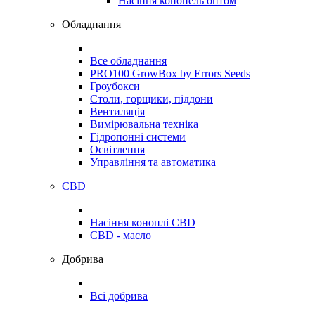
Насіння конопель оптом
Обладнання
Все обладнання
PRO100 GrowBox by Errors Seeds
Гроубокси
Столи, горщики, піддони
Вентиляція
Вимірювальна техніка
Гідропонні системи
Освітлення
Управління та автоматика
CBD
Насіння коноплі CBD
CBD - масло
Добрива
Всі добрива