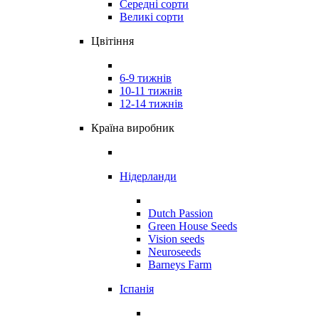
Середні сорти
Великі сорти
Цвітіння
6-9 тижнів
10-11 тижнів
12-14 тижнів
Країна виробник
Нідерланди
Dutch Passion
Green House Seeds
Vision seeds
Neuroseeds
Barneys Farm
Іспанія