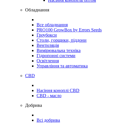
Насіння конопель оптом
Обладнання
Все обладнання
PRO100 GrowBox by Errors Seeds
Гроубокси
Столи, горщики, піддони
Вентиляція
Вимірювальна техніка
Гідропонні системи
Освітлення
Управління та автоматика
CBD
Насіння коноплі CBD
CBD - масло
Добрива
Всі добрива