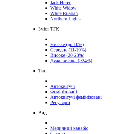
Jack Herer
White Widow
White Russian
Northern Lights
Зміст ТГК
Низьке (до 10%)
Середнє (11-19%)
Високе (20-23%)
Дуже висока (>24%)
Тип
Автоквітучі
Фемінізовані
Автоквітучі фемінізовані
Регулярні
Вид
Медичний канабіс
Сатива