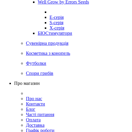
Well Grow by Errors Seeds
E-серія
S-серія
X-серія
БІОСтимулятори
Сувенірна продукція
Косметика з конопель
Футболки
Спори грибів
Про магазин
Про нас
Контакти
Блог
Часті питання
Оплата
Доставка
Графік роботи