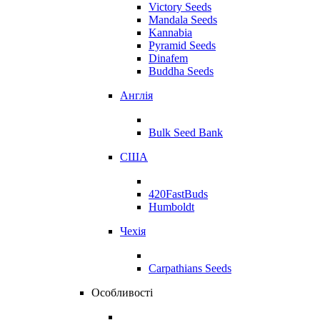
Victory Seeds
Mandala Seeds
Kannabia
Pyramid Seeds
Dinafem
Buddha Seeds
Англія
Bulk Seed Bank
США
420FastBuds
Humboldt
Чехія
Carpathians Seeds
Особливості