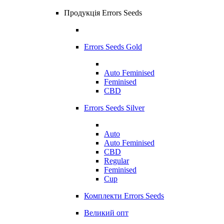
Продукція Errors Seeds
Errors Seeds Gold
Auto Feminised
Feminised
CBD
Errors Seeds Silver
Auto
Auto Feminised
CBD
Regular
Feminised
Cup
Комплекти Errors Seeds
Великий опт