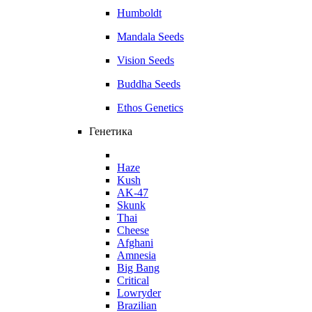
Humboldt
Mandala Seeds
Vision Seeds
Buddha Seeds
Ethos Genetics
Генетика
Haze
Kush
AK-47
Skunk
Thai
Cheese
Afghani
Amnesia
Big Bang
Critical
Lowryder
Brazilian