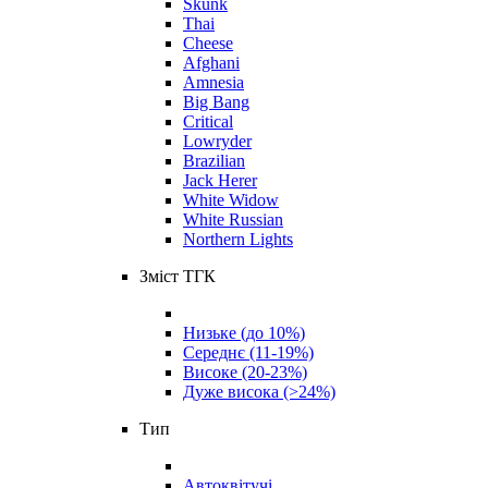
Skunk
Thai
Cheese
Afghani
Amnesia
Big Bang
Critical
Lowryder
Brazilian
Jack Herer
White Widow
White Russian
Northern Lights
Зміст ТГК
Низьке (до 10%)
Середнє (11-19%)
Високе (20-23%)
Дуже висока (>24%)
Тип
Автоквітучі