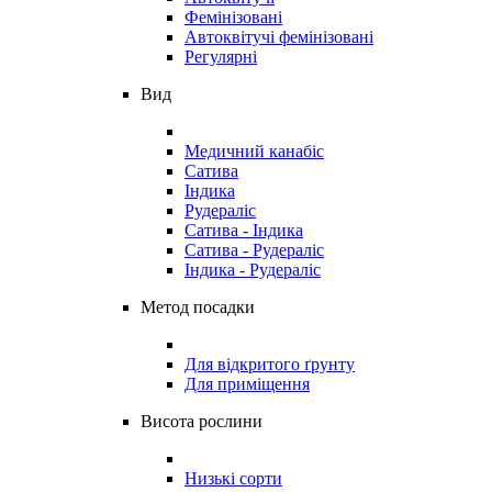
Фемінізовані
Автоквітучі фемінізовані
Регулярні
Вид
Медичний канабіс
Сатива
Індика
Рудераліс
Сатива - Індика
Сатива - Рудераліс
Індика - Рудераліс
Метод посадки
Для відкритого ґрунту
Для приміщення
Висота рослини
Низькі сорти