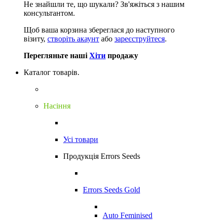
Не знайшли те, що шукали?
Зв'яжіться з нашим
консультантом.
Щоб ваша корзина збереглася до наступного
візиту,
створіть акаунт
або
зареєструйтеся
.
Перегляньте наші
Хіти
продажу
Каталог товарів.
Насіння
Усі товари
Продукція Errors Seeds
Errors Seeds Gold
Auto Feminised