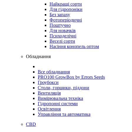
Найкращі сорти
Для гідропоніки
Без запаху
Фотоперіодичні
Поштучно
Для новачків
Психоделічні
Веселі сорти
Насіння конопель оптом
Обладнання
Все обладнання
PRO100 GrowBox by Errors Seeds
Гроубокси
Столи, горщики, піддони
Вентиляція
Вимірювальна техніка
Гідропонні системи
Освітлення
Управління та автоматика
CBD