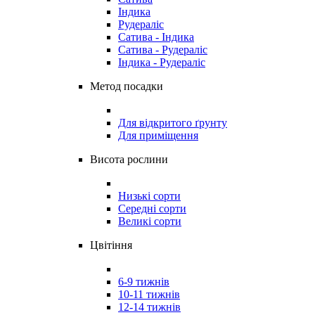
Індика
Рудераліс
Сатива - Індика
Сатива - Рудераліс
Індика - Рудераліс
Метод посадки
Для відкритого ґрунту
Для приміщення
Висота рослини
Низькі сорти
Середні сорти
Великі сорти
Цвітіння
6-9 тижнів
10-11 тижнів
12-14 тижнів