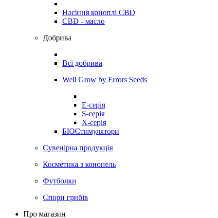
Насіння коноплі CBD
CBD - масло
Добрива
Всі добрива
Well Grow by Errors Seeds
E-серія
S-серія
X-серія
БІОСтимулятори
Сувенірна продукція
Косметика з конопель
Футболки
Спори грибів
Про магазин