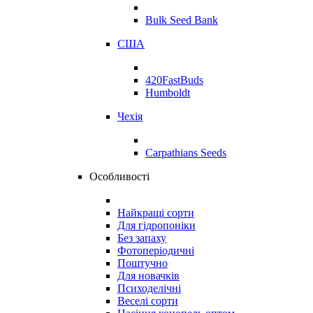
Bulk Seed Bank
США
420FastBuds
Humboldt
Чехія
Carpathians Seeds
Особливості
Найкращі сорти
Для гідропоніки
Без запаху
Фотоперіодичні
Поштучно
Для новачків
Психоделічні
Веселі сорти