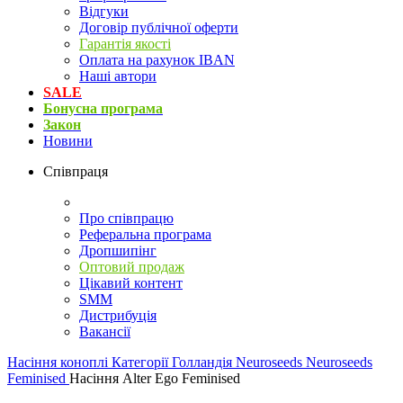
Відгуки
Договір публічної оферти
Гарантія якості
Оплата на рахунок IBAN
Наші автори
SALE
Бонусна програма
Закон
Новини
Співпраця
Про співпрацю
Реферальна програма
Дропшипінг
Оптовий продаж
Цікавий контент
SMM
Дистрибуція
Вакансії
Насіння коноплі
Категорії
Голландія
Neuroseeds
Neuroseeds
Feminised
Насіння Alter Ego Feminised