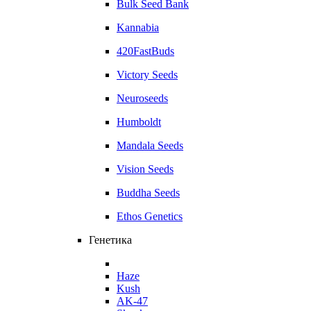
Bulk Seed Bank
Kannabia
420FastBuds
Victory Seeds
Neuroseeds
Humboldt
Mandala Seeds
Vision Seeds
Buddha Seeds
Ethos Genetics
Генетика
Haze
Kush
AK-47