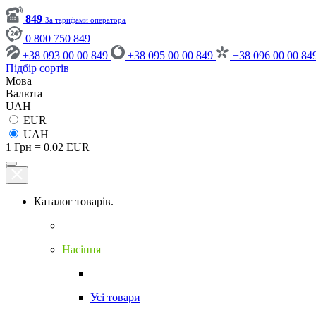
849
За тарифами оператора
0 800 750 849
+38 093 00 00 849
+38 095 00 00 849
+38 096 00 00 84
Підбір сортів
Мова
Валюта
UAH
EUR
UAH
1 Грн = 0.02 EUR
Каталог товарів.
Насіння
Усі товари