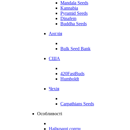
Mandala Seeds
Kannabia
Pyramid Seeds
Dinafem
Buddha Seeds
Англія
Bulk Seed Bank
США
420FastBuds
Humboldt
Чехія
Carpathians Seeds
Особливості
Найкращі сорти