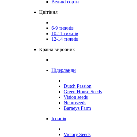
Великі сорти
Цвітіння
6-9 тижнів
10-11 тижнів
12-14 тижнів
Країна виробник
Нідерланди
Dutch Passion
Green House Seeds
Vision seeds
Neuroseeds
Barneys Farm
Іспанія
Victory Seeds