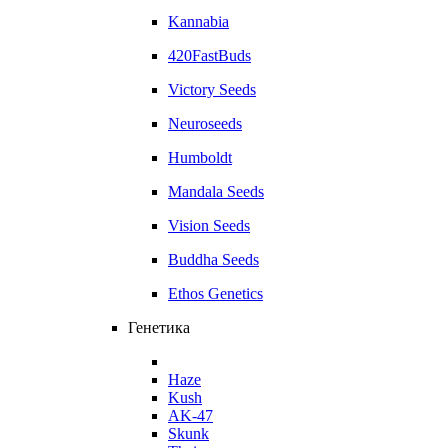
Kannabia
420FastBuds
Victory Seeds
Neuroseeds
Humboldt
Mandala Seeds
Vision Seeds
Buddha Seeds
Ethos Genetics
Генетика
Haze
Kush
AK-47
Skunk