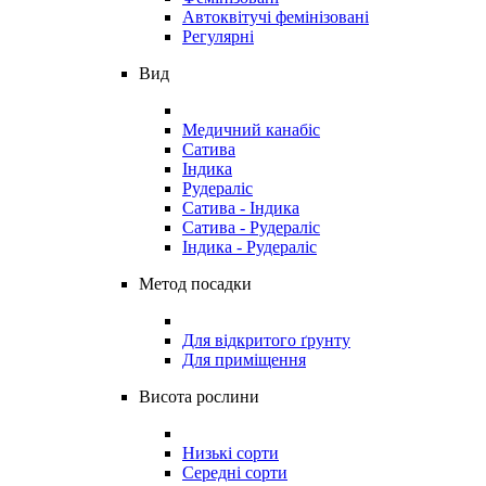
Автоквітучі фемінізовані
Регулярні
Вид
Медичний канабіс
Сатива
Індика
Рудераліс
Сатива - Індика
Сатива - Рудераліс
Індика - Рудераліс
Метод посадки
Для відкритого ґрунту
Для приміщення
Висота рослини
Низькі сорти
Середні сорти