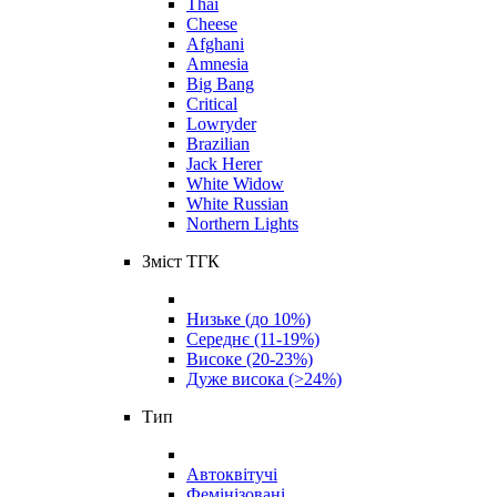
Thai
Cheese
Afghani
Amnesia
Big Bang
Critical
Lowryder
Brazilian
Jack Herer
White Widow
White Russian
Northern Lights
Зміст ТГК
Низьке (до 10%)
Середнє (11-19%)
Високе (20-23%)
Дуже висока (>24%)
Тип
Автоквітучі
Фемінізовані