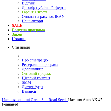
Відгуки
Договір публічної оферти
Гарантія якості
Оплата на рахунок IBAN
Наші автори
SALE
Бонусна програма
Закон
Новини
Співпраця
Про співпрацю
Реферальна програма
Дропшипінг
Оптовий продаж
Цікавий контент
SMM
Дистрибуція
Вакансії
Насіння коноплі
Green Silk Road Seeds
Насіння Auto AK 47
Feminised