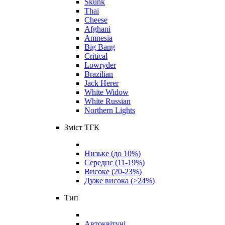
Skunk
Thai
Cheese
Afghani
Amnesia
Big Bang
Critical
Lowryder
Brazilian
Jack Herer
White Widow
White Russian
Northern Lights
Зміст ТГК
Низьке (до 10%)
Середнє (11-19%)
Високе (20-23%)
Дуже висока (>24%)
Тип
Автоквітучі