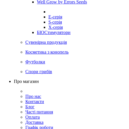
Well Grow by Errors Seeds
E-серія
S-серія
X-серія
БІОСтимулятори
Сувенірна продукція
Косметика з конопель
Футболки
Спори грибів
Про магазин
Про нас
Контакти
Блог
Часті питання
Оплата
Доставка
Графік роботи