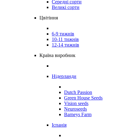
Середні сорти
Великі сорти
Цвітіння
6-9 тижнів
10-11 тижнів
12-14 тижнів
Країна виробник
Нідерланди
Dutch Passion
Green House Seeds
Vision seeds
Neuroseeds
Barneys Farm
Іспанія