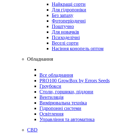
Найкращі сорти
Для гідропоніки
Без запаху
Фотоперіодичні
Поштучно
Для новачків
Психоделічні
Веселі сорти
Насіння конопель оптом
Обладнання
Все обладнання
PRO100 GrowBox by Errors Seeds
Гроубокси
Столи, горщики, піддони
Вентиляція
Вимірювальна техніка
Гідропонні системи
Освітлення
Управління та автоматика
CBD