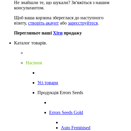
Не знайшли те, що шукали?
Зв'яжіться з нашим
консультантом.
Щоб ваша корзина збереглася до наступного
візиту,
створіть акаунт
або
зареєструйтеся
.
Перегляньте наші
Хіти
продажу
Каталог товарів.
Насіння
Усі товари
Продукція Errors Seeds
Errors Seeds Gold
Auto Feminised