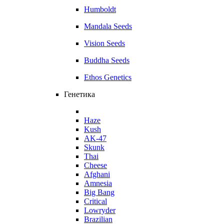
Humboldt
Mandala Seeds
Vision Seeds
Buddha Seeds
Ethos Genetics
Генетика
Haze
Kush
AK-47
Skunk
Thai
Cheese
Afghani
Amnesia
Big Bang
Critical
Lowryder
Brazilian