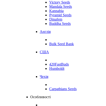
Victory Seeds
Mandala Seeds
Kannabia
Pyramid Seeds
Dinafem
Buddha Seeds
Англія
Bulk Seed Bank
США
420FastBuds
Humboldt
Чехія
Carpathians Seeds
Особливості