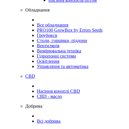
Насіння конопель оптом
Обладнання
Все обладнання
PRO100 GrowBox by Errors Seeds
Гроубокси
Столи, горщики, піддони
Вентиляція
Вимірювальна техніка
Гідропонні системи
Освітлення
Управління та автоматика
CBD
Насіння коноплі CBD
CBD - масло
Добрива
Всі добрива