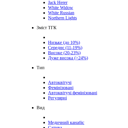
Jack Herer
White Widow
White Russian
Northern Lights
Зміст ТГК
Низьке (до 10%)
Середнє (11-19%)
Високе (20-23%)
Дуже висока (>24%)
Тип
Автоквітучі
Фемінізовані
Автоквітучі фемінізовані
Регулярні
Вид
Медичний канабіс
Сатива