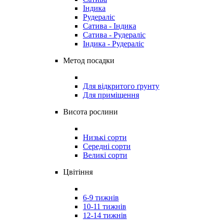
Індика
Рудераліс
Сатива - Індика
Сатива - Рудераліс
Індика - Рудераліс
Метод посадки
Для відкритого ґрунту
Для приміщення
Висота рослини
Низькі сорти
Середні сорти
Великі сорти
Цвітіння
6-9 тижнів
10-11 тижнів
12-14 тижнів