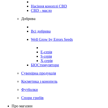
Насіння коноплі CBD
CBD - масло
Добрива
Всі добрива
Well Grow by Errors Seeds
E-серія
S-серія
X-серія
БІОСтимулятори
Сувенірна продукція
Косметика з конопель
Футболки
Спори грибів
Про магазин