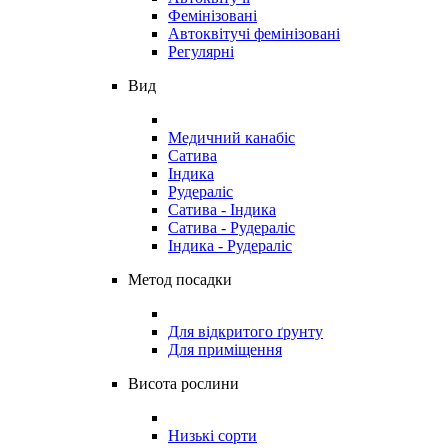
Фемінізовані
Автоквітучі фемінізовані
Регулярні
Вид
Медичний канабіс
Сатива
Індика
Рудераліс
Сатива - Індика
Сатива - Рудераліс
Індика - Рудераліс
Метод посадки
Для відкритого ґрунту
Для приміщення
Висота рослини
Низькі сорти