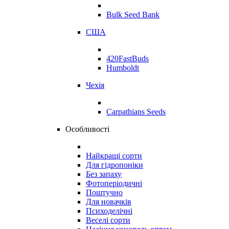
Bulk Seed Bank
США
420FastBuds
Humboldt
Чехія
Carpathians Seeds
Особливості
Найкращі сорти
Для гідропоніки
Без запаху
Фотоперіодичні
Поштучно
Для новачків
Психоделічні
Веселі сорти