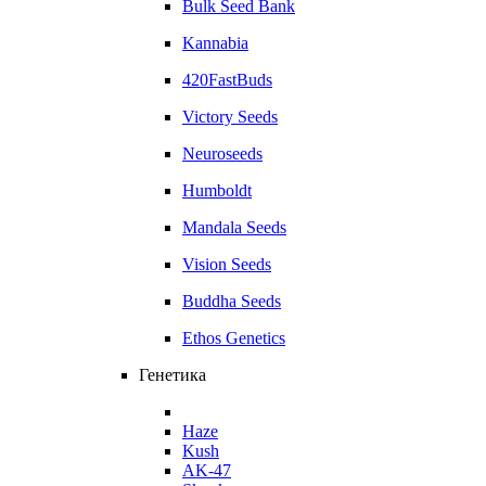
Bulk Seed Bank
Kannabia
420FastBuds
Victory Seeds
Neuroseeds
Humboldt
Mandala Seeds
Vision Seeds
Buddha Seeds
Ethos Genetics
Генетика
Haze
Kush
AK-47