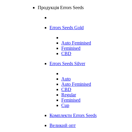
Продукція Errors Seeds
Errors Seeds Gold
Auto Feminised
Feminised
CBD
Errors Seeds Silver
Auto
Auto Feminised
CBD
Regular
Feminised
Cup
Комплекти Errors Seeds
Великий опт