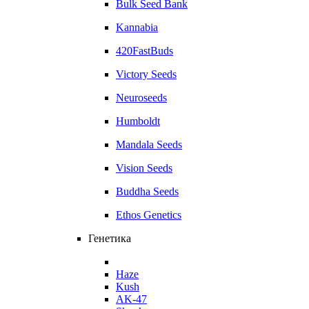
Bulk Seed Bank
Kannabia
420FastBuds
Victory Seeds
Neuroseeds
Humboldt
Mandala Seeds
Vision Seeds
Buddha Seeds
Ethos Genetics
Генетика
Haze
Kush
AK-47