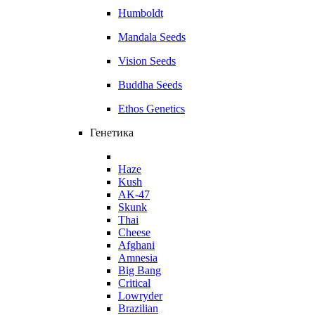
Humboldt
Mandala Seeds
Vision Seeds
Buddha Seeds
Ethos Genetics
Генетика
Haze
Kush
AK-47
Skunk
Thai
Cheese
Afghani
Amnesia
Big Bang
Critical
Lowryder
Brazilian