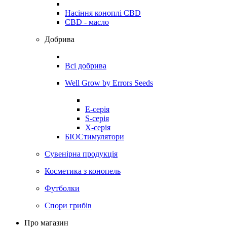
Насіння коноплі CBD
CBD - масло
Добрива
Всі добрива
Well Grow by Errors Seeds
E-серія
S-серія
X-серія
БІОСтимулятори
Сувенірна продукція
Косметика з конопель
Футболки
Спори грибів
Про магазин