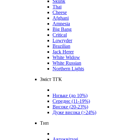
Skunk
Thai
Cheese
Afghani
Amnesia
Big Bang
Critical
Lowryder
Brazilian
Jack Herer
White Widow
White Russian
Northern Lights
Зміст ТГК
Низьке (до 10%)
Середнє (11-19%)
Високе (20-23%)
Дуже висока (>24%)
Тип
Автоквітучі