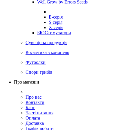
Well Grow by Errors Seeds
E-серія
S-серія
X-серія
БІОСтимулятори
Сувенірна продукція
Косметика з конопель
Футболки
Спори грибів
Про магазин
Про нас
Контакти
Блог
Часті питання
Оплата
Доставка
Графік роботи