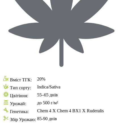
20%
Вміст ТГК:
Indica/Sativa
Тип сорту:
55–65 днів
Цвітіння:
до 500 г/м²
Урожай:
Chem 4 X Chem 4 BX1 X Ruderalis
Генетика:
85-90 днів
Збір Урожаю: