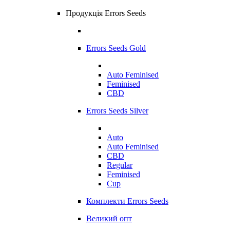
Продукція Errors Seeds
Errors Seeds Gold
Auto Feminised
Feminised
CBD
Errors Seeds Silver
Auto
Auto Feminised
CBD
Regular
Feminised
Cup
Комплекти Errors Seeds
Великий опт