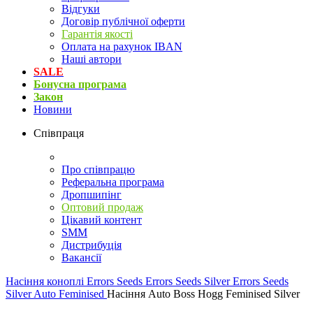
Відгуки
Договір публічної оферти
Гарантія якості
Оплата на рахунок IBAN
Наші автори
SALE
Бонусна програма
Закон
Новини
Співпраця
Про співпрацю
Реферальна програма
Дропшипінг
Оптовий продаж
Цікавий контент
SMM
Дистрибуція
Вакансії
Насіння коноплі
Errors Seeds
Errors Seeds Silver
Errors Seeds
Silver Auto Feminised
Насіння Auto Boss Hogg Feminised Silver