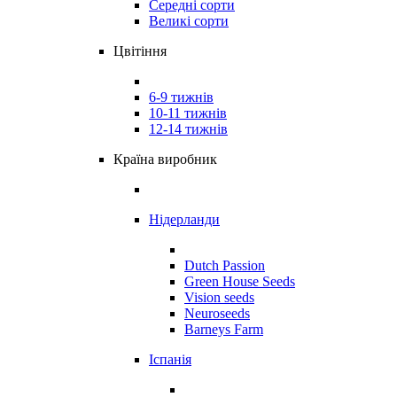
Середні сорти
Великі сорти
Цвітіння
6-9 тижнів
10-11 тижнів
12-14 тижнів
Країна виробник
Нідерланди
Dutch Passion
Green House Seeds
Vision seeds
Neuroseeds
Barneys Farm
Іспанія