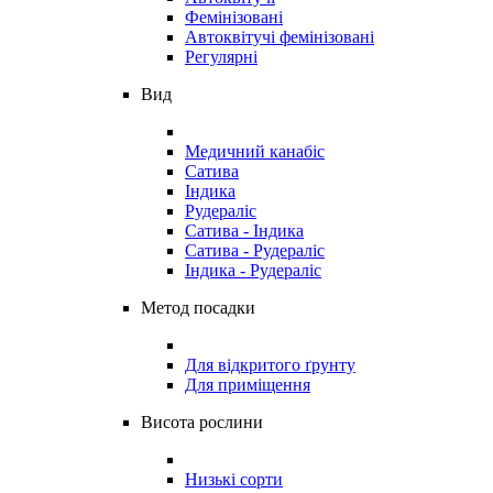
Фемінізовані
Автоквітучі фемінізовані
Регулярні
Вид
Медичний канабіс
Сатива
Індика
Рудераліс
Сатива - Індика
Сатива - Рудераліс
Індика - Рудераліс
Метод посадки
Для відкритого ґрунту
Для приміщення
Висота рослини
Низькі сорти