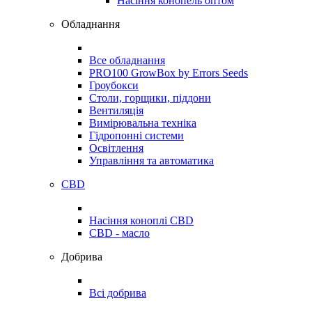
Насіння конопель оптом
Обладнання
Все обладнання
PRO100 GrowBox by Errors Seeds
Гроубокси
Столи, горщики, піддони
Вентиляція
Вимірювальна техніка
Гідропонні системи
Освітлення
Управління та автоматика
CBD
Насіння коноплі CBD
CBD - масло
Добрива
Всі добрива