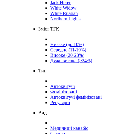
Jack Herer
White Widow
White Russian
Northern Lights
Зміст ТГК
Низьке (до 10%)
Середнє (11-19%)
Високе (20-23%)
Дуже висока (>24%)
Тип
Автоквітучі
Фемінізовані
Автоквітучі фемінізовані
Регулярні
Вид
Медичний канабіс
Сатива