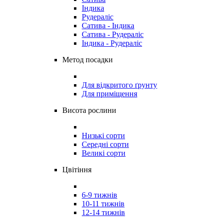
Індика
Рудераліс
Сатива - Індика
Сатива - Рудераліс
Індика - Рудераліс
Метод посадки
Для відкритого ґрунту
Для приміщення
Висота рослини
Низькі сорти
Середні сорти
Великі сорти
Цвітіння
6-9 тижнів
10-11 тижнів
12-14 тижнів