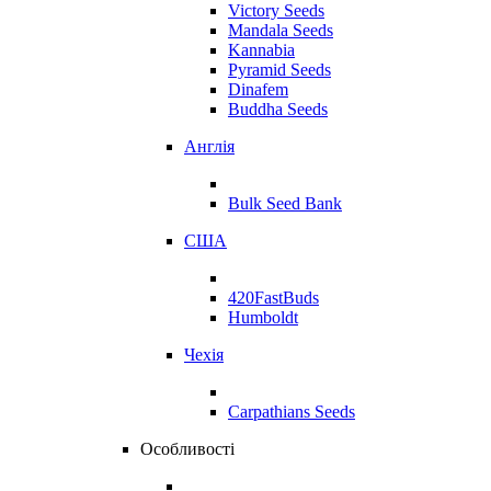
Victory Seeds
Mandala Seeds
Kannabia
Pyramid Seeds
Dinafem
Buddha Seeds
Англія
Bulk Seed Bank
США
420FastBuds
Humboldt
Чехія
Carpathians Seeds
Особливості