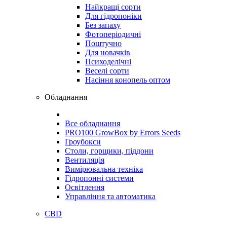
Найкращі сорти
Для гідропоніки
Без запаху
Фотоперіодичні
Поштучно
Для новачків
Психоделічні
Веселі сорти
Насіння конопель оптом
Обладнання
Все обладнання
PRO100 GrowBox by Errors Seeds
Гроубокси
Столи, горщики, піддони
Вентиляція
Вимірювальна техніка
Гідропонні системи
Освітлення
Управління та автоматика
CBD