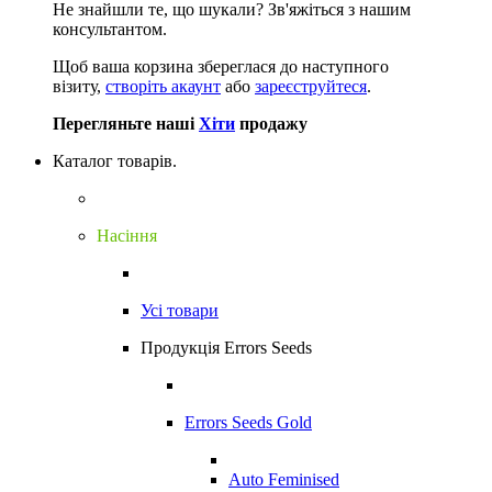
Не знайшли те, що шукали?
Зв'яжіться з нашим
консультантом.
Щоб ваша корзина збереглася до наступного
візиту,
створіть акаунт
або
зареєструйтеся
.
Перегляньте наші
Хіти
продажу
Каталог товарів.
Насіння
Усі товари
Продукція Errors Seeds
Errors Seeds Gold
Auto Feminised