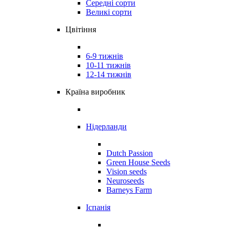
Середні сорти
Великі сорти
Цвітіння
6-9 тижнів
10-11 тижнів
12-14 тижнів
Країна виробник
Нідерланди
Dutch Passion
Green House Seeds
Vision seeds
Neuroseeds
Barneys Farm
Іспанія