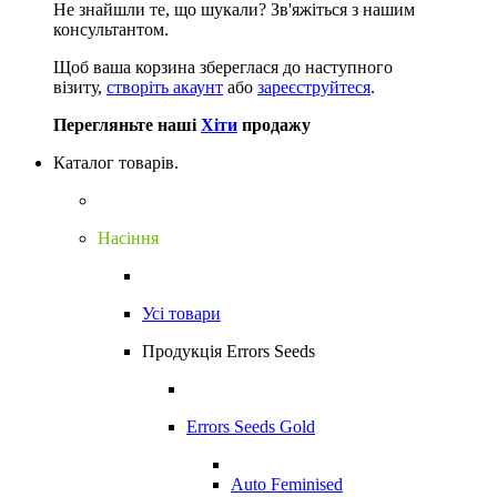
Не знайшли те, що шукали?
Зв'яжіться з нашим
консультантом.
Щоб ваша корзина збереглася до наступного
візиту,
створіть акаунт
або
зареєструйтеся
.
Перегляньте наші
Хіти
продажу
Каталог товарів.
Насіння
Усі товари
Продукція Errors Seeds
Errors Seeds Gold
Auto Feminised