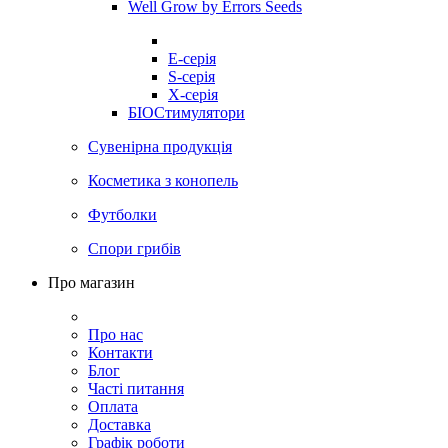
Well Grow by Errors Seeds
E-серія
S-серія
X-серія
БІОСтимулятори
Сувенірна продукція
Косметика з конопель
Футболки
Спори грибів
Про магазин
Про нас
Контакти
Блог
Часті питання
Оплата
Доставка
Графік роботи