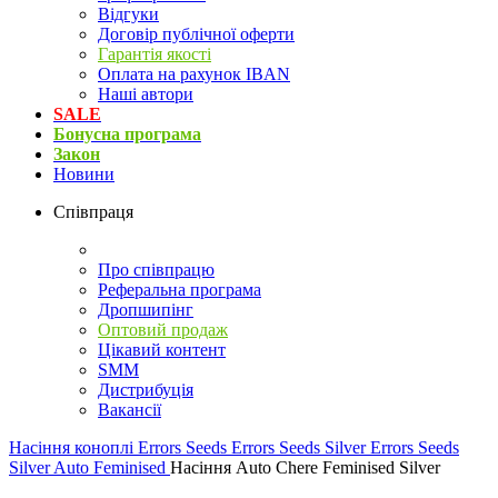
Відгуки
Договір публічної оферти
Гарантія якості
Оплата на рахунок IBAN
Наші автори
SALE
Бонусна програма
Закон
Новини
Співпраця
Про співпрацю
Реферальна програма
Дропшипінг
Оптовий продаж
Цікавий контент
SMM
Дистрибуція
Вакансії
Насіння коноплі
Errors Seeds
Errors Seeds Silver
Errors Seeds
Silver Auto Feminised
Насіння Auto Chere Feminised Silver