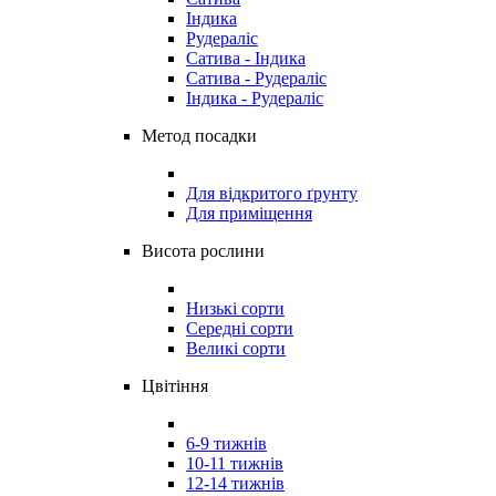
Індика
Рудераліс
Сатива - Індика
Сатива - Рудераліс
Індика - Рудераліс
Метод посадки
Для відкритого ґрунту
Для приміщення
Висота рослини
Низькі сорти
Середні сорти
Великі сорти
Цвітіння
6-9 тижнів
10-11 тижнів
12-14 тижнів