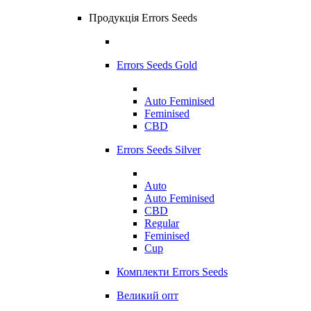
Продукція Errors Seeds
Errors Seeds Gold
Auto Feminised
Feminised
CBD
Errors Seeds Silver
Auto
Auto Feminised
CBD
Regular
Feminised
Cup
Комплекти Errors Seeds
Великий опт