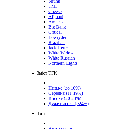
Skunk
Thai
Cheese
Afghani
Amnesia
Big Bang
Critical
Lowryder
Brazilian
Jack Herer
White Widow
White Russian
Northern Lights
Зміст ТГК
Низьке (до 10%)
Середнє (11-19%)
Високе (20-23%)
Дуже висока (>24%)
Тип
Автоквітучі