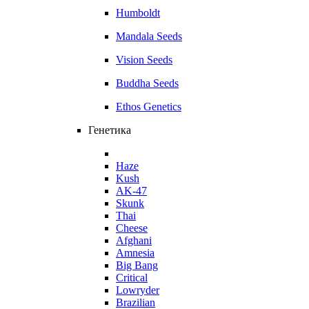
Humboldt
Mandala Seeds
Vision Seeds
Buddha Seeds
Ethos Genetics
Генетика
Haze
Kush
AK-47
Skunk
Thai
Cheese
Afghani
Amnesia
Big Bang
Critical
Lowryder
Brazilian