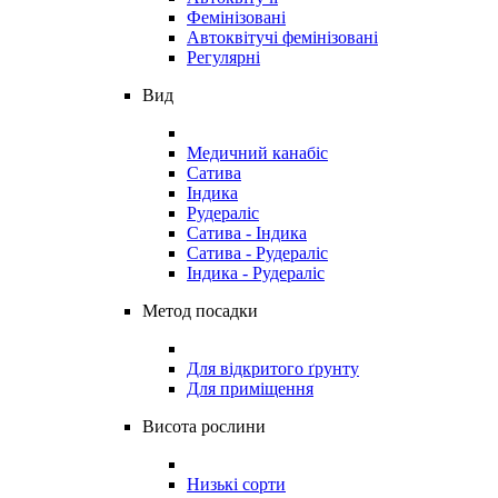
Фемінізовані
Автоквітучі фемінізовані
Регулярні
Вид
Медичний канабіс
Сатива
Індика
Рудераліс
Сатива - Індика
Сатива - Рудераліс
Індика - Рудераліс
Метод посадки
Для відкритого ґрунту
Для приміщення
Висота рослини
Низькі сорти