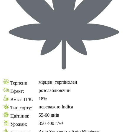
мірцен, терпінолен
Терпени:
розслаблюючий
Ефект:
18%
Вміст ТГК:
переважно Indica
Тип сорту:
55-60 днів
Цвітіння:
350-400 г/м²
Урожай:
Auto Somango x Auto Blueberry