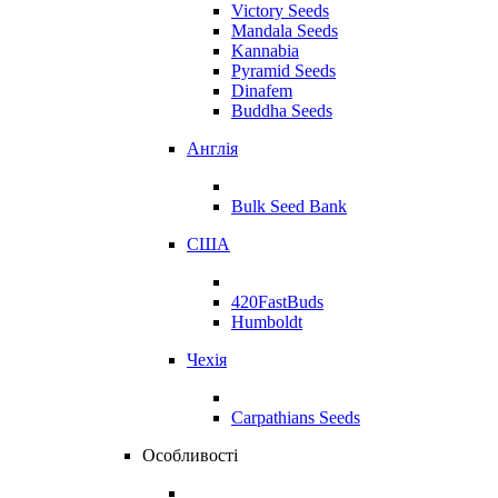
Victory Seeds
Mandala Seeds
Kannabia
Pyramid Seeds
Dinafem
Buddha Seeds
Англія
Bulk Seed Bank
США
420FastBuds
Humboldt
Чехія
Carpathians Seeds
Особливості