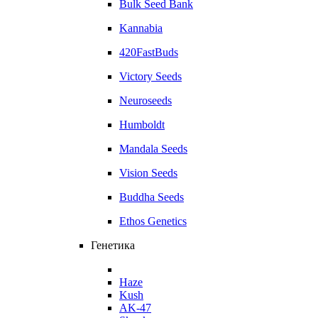
Bulk Seed Bank
Kannabia
420FastBuds
Victory Seeds
Neuroseeds
Humboldt
Mandala Seeds
Vision Seeds
Buddha Seeds
Ethos Genetics
Генетика
Haze
Kush
AK-47