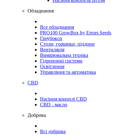
Насіння конопель оптом
Обладнання
Все обладнання
PRO100 GrowBox by Errors Seeds
Гроубокси
Столи, горщики, піддони
Вентиляція
Вимірювальна техніка
Гідропонні системи
Освітлення
Управління та автоматика
CBD
Насіння коноплі CBD
CBD - масло
Добрива
Всі добрива