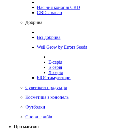
Насіння коноплі CBD
CBD - масло
Добрива
Всі добрива
Well Grow by Errors Seeds
E-серія
S-серія
X-серія
БІОСтимулятори
Сувенірна продукція
Косметика з конопель
Футболки
Спори грибів
Про магазин