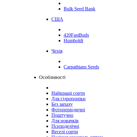
Bulk Seed Bank
США
420FastBuds
Humboldt
Чехія
Carpathians Seeds
Особливості
Найкращі сорти
Для гідропоніки
Без запаху
Фотоперіодичні
Поштучно
Для новачків
Психоделічні
Веселі сорти