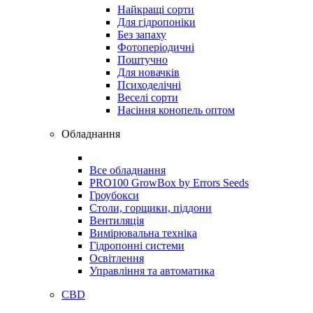
Найкращі сорти
Для гідропоніки
Без запаху
Фотоперіодичні
Поштучно
Для новачків
Психоделічні
Веселі сорти
Насіння конопель оптом
Обладнання
Все обладнання
PRO100 GrowBox by Errors Seeds
Гроубокси
Столи, горщики, піддони
Вентиляція
Вимірювальна техніка
Гідропонні системи
Освітлення
Управління та автоматика
CBD