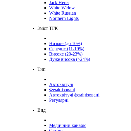
Jack Herer
White Widow
White Russian
Northern Lights
Зміст ТГК
Низьке (до 10%)
Середнє (11-19%)
Високе (20-23%)
Дуже висока (>24%)
Тип
Автоквітучі
Фемінізовані
Автоквітучі фемінізовані
Регулярні
Вид
Медичний канабіс
Сатива