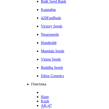
Bulk Seed Bank
Kannabia
420FastBuds
Victory Seeds
Neuroseeds
Humboldt
Mandala Seeds
Vision Seeds
Buddha Seeds
Ethos Genetics
Генетика
Haze
Kush
AK-47