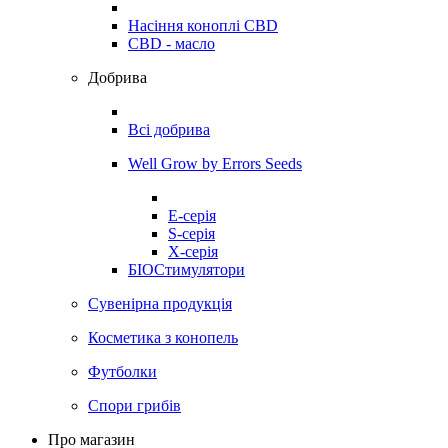
Насіння коноплі CBD
CBD - масло
Добрива
Всі добрива
Well Grow by Errors Seeds
E-серія
S-серія
X-серія
БІОСтимулятори
Сувенірна продукція
Косметика з конопель
Футболки
Спори грибів
Про магазин