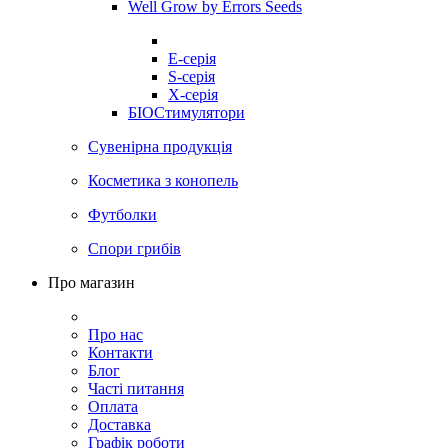
Well Grow by Errors Seeds
E-серія
S-серія
X-серія
БІОСтимулятори
Сувенірна продукція
Косметика з конопель
Футболки
Спори грибів
Про магазин
Про нас
Контакти
Блог
Часті питання
Оплата
Доставка
Графік роботи