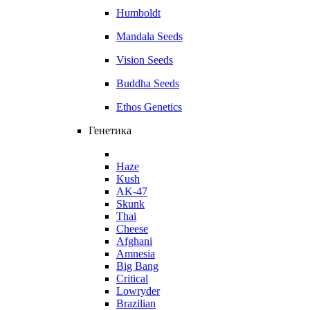
Humboldt
Mandala Seeds
Vision Seeds
Buddha Seeds
Ethos Genetics
Генетика
Haze
Kush
AK-47
Skunk
Thai
Cheese
Afghani
Amnesia
Big Bang
Critical
Lowryder
Brazilian