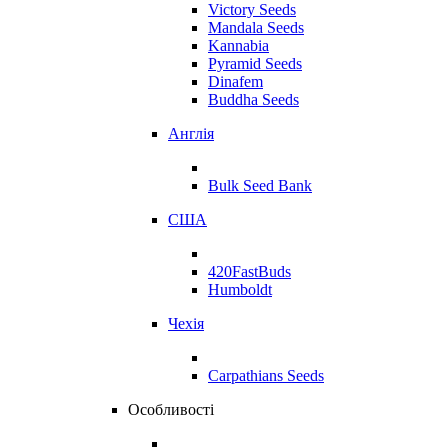
Victory Seeds
Mandala Seeds
Kannabia
Pyramid Seeds
Dinafem
Buddha Seeds
Англія
Bulk Seed Bank
США
420FastBuds
Humboldt
Чехія
Carpathians Seeds
Особливості