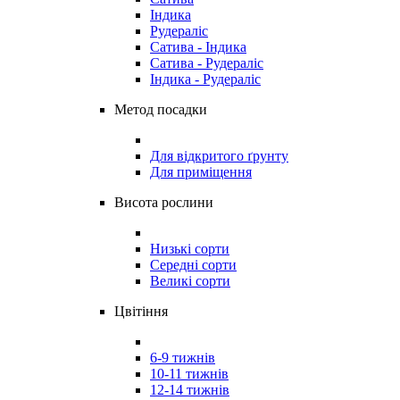
Індика
Рудераліс
Сатива - Індика
Сатива - Рудераліс
Індика - Рудераліс
Метод посадки
Для відкритого ґрунту
Для приміщення
Висота рослини
Низькі сорти
Середні сорти
Великі сорти
Цвітіння
6-9 тижнів
10-11 тижнів
12-14 тижнів