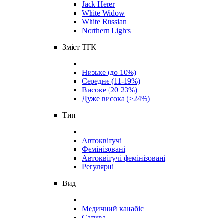
Jack Herer
White Widow
White Russian
Northern Lights
Зміст ТГК
Низьке (до 10%)
Середнє (11-19%)
Високе (20-23%)
Дуже висока (>24%)
Тип
Автоквітучі
Фемінізовані
Автоквітучі фемінізовані
Регулярні
Вид
Медичний канабіс
Сатива