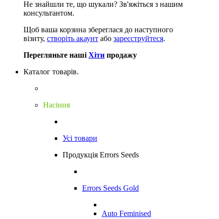
Не знайшли те, що шукали?
Зв'яжіться з нашим
консультантом.
Щоб ваша корзина збереглася до наступного
візиту,
створіть акаунт
або
зареєструйтеся
.
Перегляньте наші
Хіти
продажу
Каталог товарів.
Насіння
Усі товари
Продукція Errors Seeds
Errors Seeds Gold
Auto Feminised