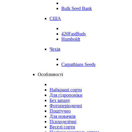
Bulk Seed Bank
США
420FastBuds
Humboldt
Чехія
Carpathians Seeds
Особливості
Найкращі сорти
Для гідропоніки
Без запаху
Фотоперіодичні
Поштучно
Для новачків
Психоделічні
Веселі сорти