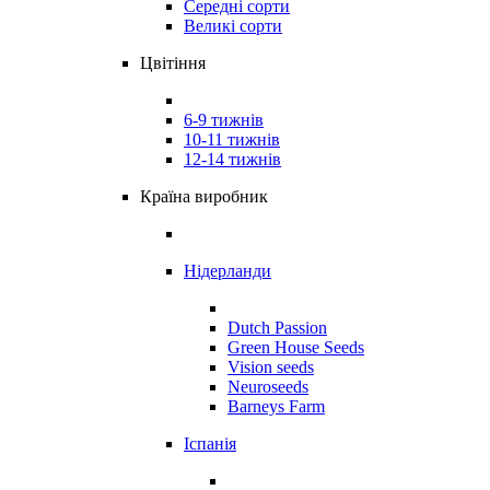
Середні сорти
Великі сорти
Цвітіння
6-9 тижнів
10-11 тижнів
12-14 тижнів
Країна виробник
Нідерланди
Dutch Passion
Green House Seeds
Vision seeds
Neuroseeds
Barneys Farm
Іспанія