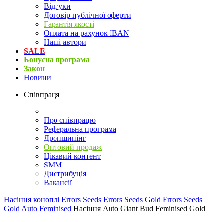
Відгуки
Договір публічної оферти
Гарантія якості
Оплата на рахунок IBAN
Наші автори
SALE
Бонусна програма
Закон
Новини
Співпраця
Про співпрацю
Реферальна програма
Дропшипінг
Оптовий продаж
Цікавий контент
SMM
Дистрибуція
Вакансії
Насіння коноплі
Errors Seeds
Errors Seeds Gold
Errors Seeds
Gold Auto Feminised
Насіння Auto Giant Bud Feminised Gold