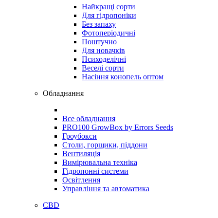
Найкращі сорти
Для гідропоніки
Без запаху
Фотоперіодичні
Поштучно
Для новачків
Психоделічні
Веселі сорти
Насіння конопель оптом
Обладнання
Все обладнання
PRO100 GrowBox by Errors Seeds
Гроубокси
Столи, горщики, піддони
Вентиляція
Вимірювальна техніка
Гідропонні системи
Освітлення
Управління та автоматика
CBD