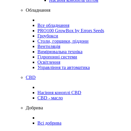
Насіння конопель оптом
Обладнання
Все обладнання
PRO100 GrowBox by Errors Seeds
Гроубокси
Столи, горщики, піддони
Вентиляція
Вимірювальна техніка
Гідропонні системи
Освітлення
Управління та автоматика
CBD
Насіння коноплі CBD
CBD - масло
Добрива
Всі добрива