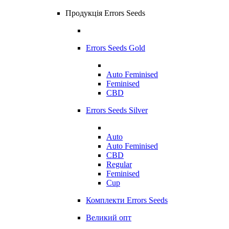
Продукція Errors Seeds
Errors Seeds Gold
Auto Feminised
Feminised
CBD
Errors Seeds Silver
Auto
Auto Feminised
CBD
Regular
Feminised
Cup
Комплекти Errors Seeds
Великий опт