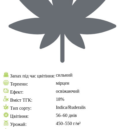
сильний
Запах під час цвітіння:
мірцен
Терпени:
освіжаючий
Ефект:
18%
Вміст ТГК:
Indica/Ruderalis
Тип сорту:
56–60 днів
Цвітіння:
450–550 г/м²
Урожай: