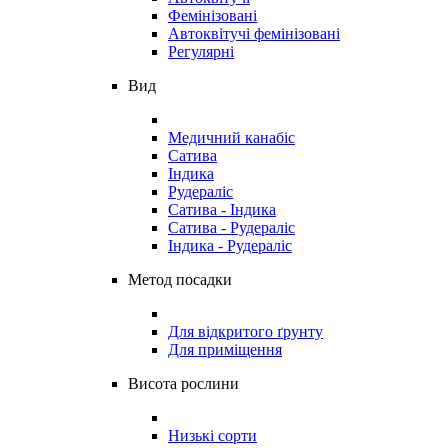
Фемінізовані
Автоквітучі фемінізовані
Регулярні
Вид
Медичний канабіс
Сатива
Індика
Рудераліс
Сатива - Індика
Сатива - Рудераліс
Індика - Рудераліс
Метод посадки
Для відкритого ґрунту
Для приміщення
Висота рослини
Низькі сорти