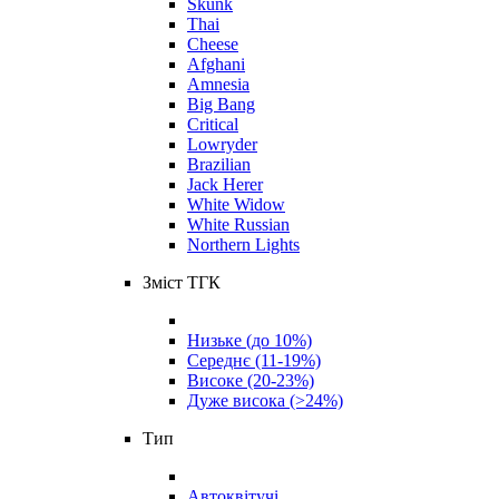
Skunk
Thai
Cheese
Afghani
Amnesia
Big Bang
Critical
Lowryder
Brazilian
Jack Herer
White Widow
White Russian
Northern Lights
Зміст ТГК
Низьке (до 10%)
Середнє (11-19%)
Високе (20-23%)
Дуже висока (>24%)
Тип
Автоквітучі