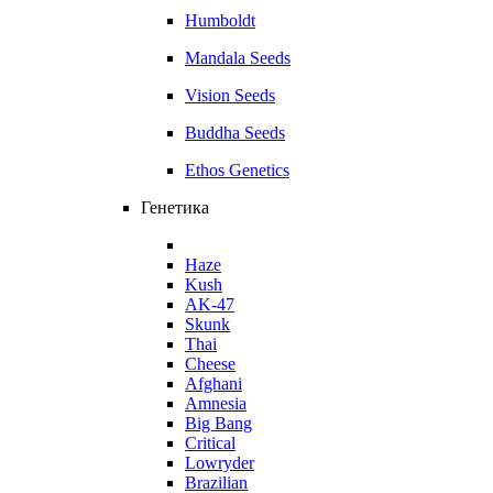
Humboldt
Mandala Seeds
Vision Seeds
Buddha Seeds
Ethos Genetics
Генетика
Haze
Kush
AK-47
Skunk
Thai
Cheese
Afghani
Amnesia
Big Bang
Critical
Lowryder
Brazilian