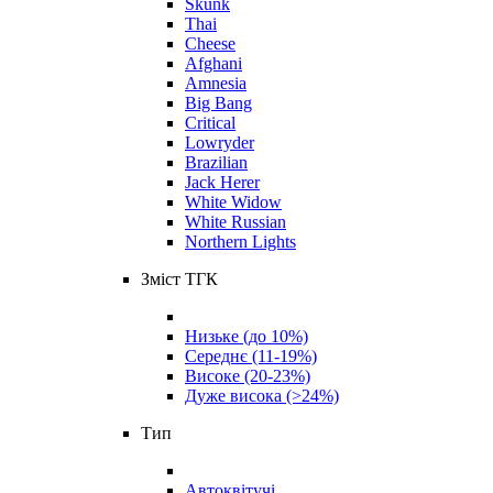
Skunk
Thai
Cheese
Afghani
Amnesia
Big Bang
Critical
Lowryder
Brazilian
Jack Herer
White Widow
White Russian
Northern Lights
Зміст ТГК
Низьке (до 10%)
Середнє (11-19%)
Високе (20-23%)
Дуже висока (>24%)
Тип
Автоквітучі