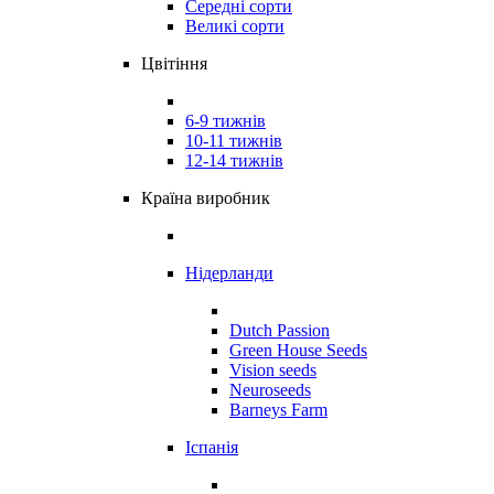
Середні сорти
Великі сорти
Цвітіння
6-9 тижнів
10-11 тижнів
12-14 тижнів
Країна виробник
Нідерланди
Dutch Passion
Green House Seeds
Vision seeds
Neuroseeds
Barneys Farm
Іспанія