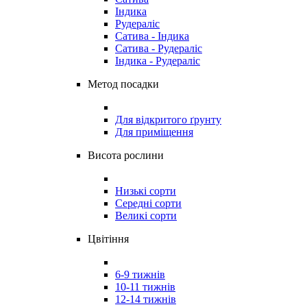
Індика
Рудераліс
Сатива - Індика
Сатива - Рудераліс
Індика - Рудераліс
Метод посадки
Для відкритого ґрунту
Для приміщення
Висота рослини
Низькі сорти
Середні сорти
Великі сорти
Цвітіння
6-9 тижнів
10-11 тижнів
12-14 тижнів