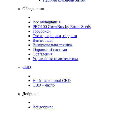
Насіння конопель оптом
Обладнання
Все обладнання
PRO100 GrowBox by Errors Seeds
Гроубокси
Столи, горщики, піддони
Вентиляція
Вимірювальна техніка
Гідропонні системи
Освітлення
Управління та автоматика
CBD
Насіння коноплі CBD
CBD - масло
Добрива
Всі добрива