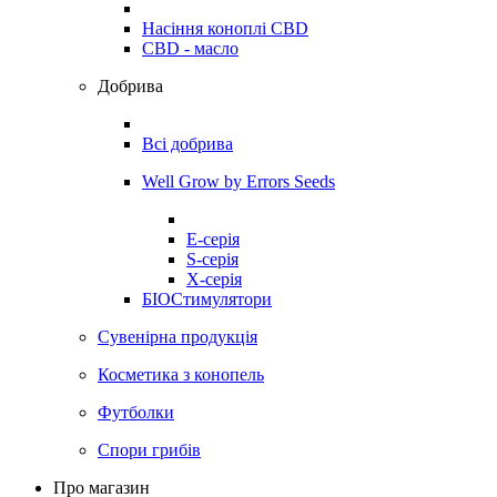
Насіння коноплі CBD
CBD - масло
Добрива
Всі добрива
Well Grow by Errors Seeds
E-серія
S-серія
X-серія
БІОСтимулятори
Сувенірна продукція
Косметика з конопель
Футболки
Спори грибів
Про магазин