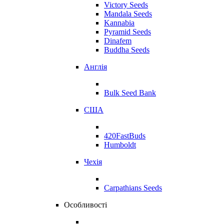
Victory Seeds
Mandala Seeds
Kannabia
Pyramid Seeds
Dinafem
Buddha Seeds
Англія
Bulk Seed Bank
США
420FastBuds
Humboldt
Чехія
Carpathians Seeds
Особливості