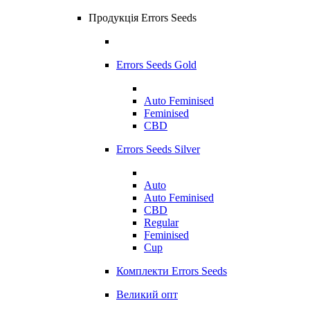
Продукція Errors Seeds
Errors Seeds Gold
Auto Feminised
Feminised
CBD
Errors Seeds Silver
Auto
Auto Feminised
CBD
Regular
Feminised
Cup
Комплекти Errors Seeds
Великий опт