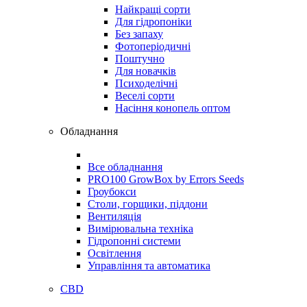
Найкращі сорти
Для гідропоніки
Без запаху
Фотоперіодичні
Поштучно
Для новачків
Психоделічні
Веселі сорти
Насіння конопель оптом
Обладнання
Все обладнання
PRO100 GrowBox by Errors Seeds
Гроубокси
Столи, горщики, піддони
Вентиляція
Вимірювальна техніка
Гідропонні системи
Освітлення
Управління та автоматика
CBD