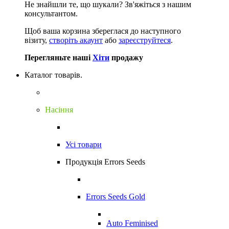
Не знайшли те, що шукали?
Зв'яжіться з нашим
консультантом.
Щоб ваша корзина збереглася до наступного
візиту,
створіть акаунт
або
зареєструйтеся
.
Перегляньте наші
Хіти
продажу
Каталог товарів.
Насіння
Усі товари
Продукція Errors Seeds
Errors Seeds Gold
Auto Feminised