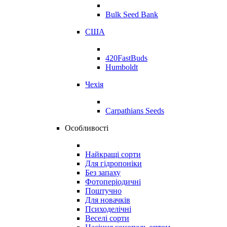
Bulk Seed Bank
США
420FastBuds
Humboldt
Чехія
Carpathians Seeds
Особливості
Найкращі сорти
Для гідропоніки
Без запаху
Фотоперіодичні
Поштучно
Для новачків
Психоделічні
Веселі сорти