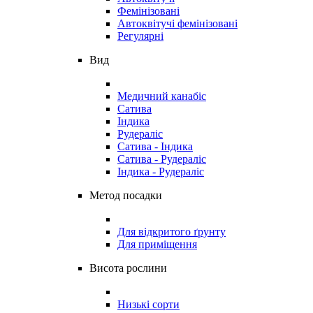
Фемінізовані
Автоквітучі фемінізовані
Регулярні
Вид
Медичний канабіс
Сатива
Індика
Рудераліс
Сатива - Індика
Сатива - Рудераліс
Індика - Рудераліс
Метод посадки
Для відкритого ґрунту
Для приміщення
Висота рослини
Низькі сорти