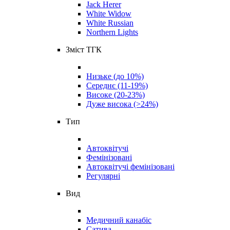
Jack Herer
White Widow
White Russian
Northern Lights
Зміст ТГК
Низьке (до 10%)
Середнє (11-19%)
Високе (20-23%)
Дуже висока (>24%)
Тип
Автоквітучі
Фемінізовані
Автоквітучі фемінізовані
Регулярні
Вид
Медичний канабіс
Сатива