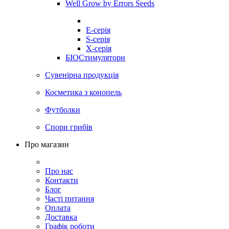
Well Grow by Errors Seeds
E-серія
S-серія
X-серія
БІОСтимулятори
Сувенірна продукція
Косметика з конопель
Футболки
Спори грибів
Про магазин
Про нас
Контакти
Блог
Часті питання
Оплата
Доставка
Графік роботи