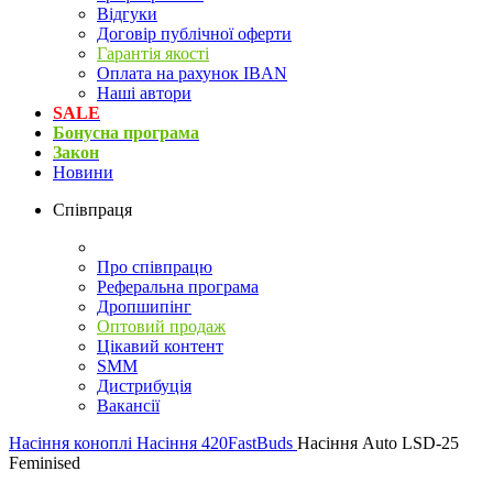
Відгуки
Договір публічної оферти
Гарантія якості
Оплата на рахунок IBAN
Наші автори
SALE
Бонусна програма
Закон
Новини
Співпраця
Про співпрацю
Реферальна програма
Дропшипінг
Оптовий продаж
Цікавий контент
SMM
Дистрибуція
Вакансії
Насіння коноплі
Насіння 420FastBuds
Насіння Auto LSD-25
Feminised