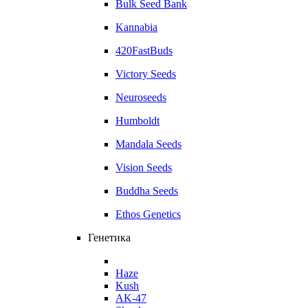
Bulk Seed Bank
Kannabia
420FastBuds
Victory Seeds
Neuroseeds
Humboldt
Mandala Seeds
Vision Seeds
Buddha Seeds
Ethos Genetics
Генетика
Haze
Kush
AK-47