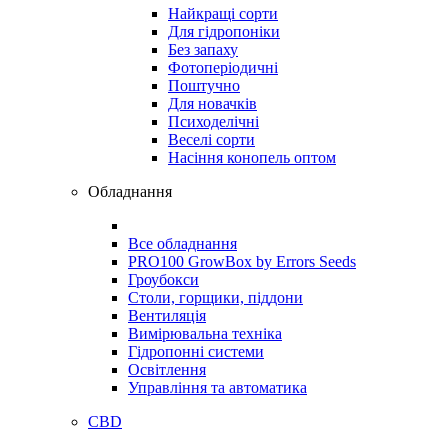
Найкращі сорти
Для гідропоніки
Без запаху
Фотоперіодичні
Поштучно
Для новачків
Психоделічні
Веселі сорти
Насіння конопель оптом
Обладнання
Все обладнання
PRO100 GrowBox by Errors Seeds
Гроубокси
Столи, горщики, піддони
Вентиляція
Вимірювальна техніка
Гідропонні системи
Освітлення
Управління та автоматика
CBD