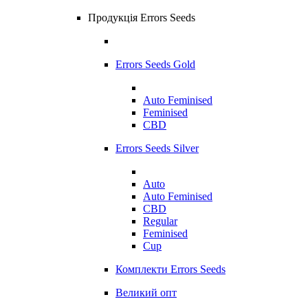
Продукція Errors Seeds
Errors Seeds Gold
Auto Feminised
Feminised
CBD
Errors Seeds Silver
Auto
Auto Feminised
CBD
Regular
Feminised
Cup
Комплекти Errors Seeds
Великий опт