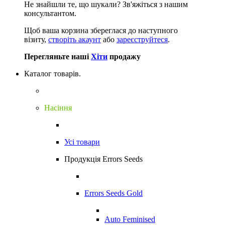
Не знайшли те, що шукали?
Зв'яжіться з нашим
консультантом.
Щоб ваша корзина збереглася до наступного
візиту,
створіть акаунт
або
зареєструйтеся
.
Перегляньте наші
Хіти
продажу
Каталог товарів.
Насіння
Усі товари
Продукція Errors Seeds
Errors Seeds Gold
Auto Feminised