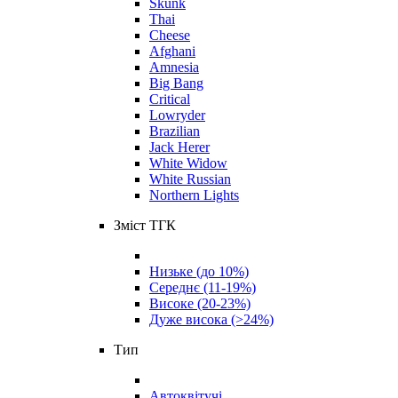
Skunk
Thai
Cheese
Afghani
Amnesia
Big Bang
Critical
Lowryder
Brazilian
Jack Herer
White Widow
White Russian
Northern Lights
Зміст ТГК
Низьке (до 10%)
Середнє (11-19%)
Високе (20-23%)
Дуже висока (>24%)
Тип
Автоквітучі