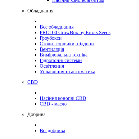
Насіння конопель оптом
Обладнання
Все обладнання
PRO100 GrowBox by Errors Seeds
Гроубокси
Столи, горщики, піддони
Вентиляція
Вимірювальна техніка
Гідропонні системи
Освітлення
Управління та автоматика
CBD
Насіння коноплі CBD
CBD - масло
Добрива
Всі добрива