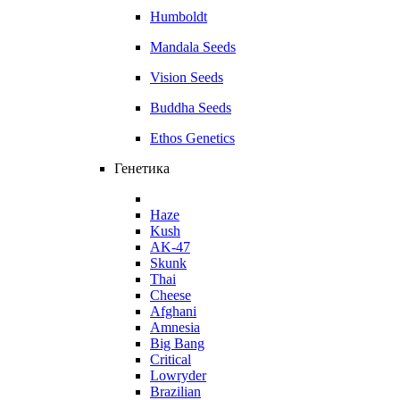
Humboldt
Mandala Seeds
Vision Seeds
Buddha Seeds
Ethos Genetics
Генетика
Haze
Kush
AK-47
Skunk
Thai
Cheese
Afghani
Amnesia
Big Bang
Critical
Lowryder
Brazilian