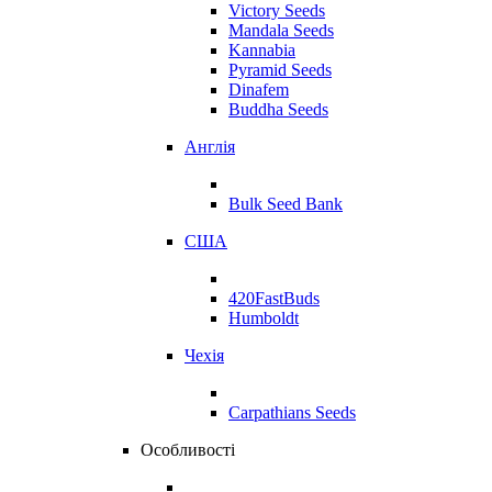
Victory Seeds
Mandala Seeds
Kannabia
Pyramid Seeds
Dinafem
Buddha Seeds
Англія
Bulk Seed Bank
США
420FastBuds
Humboldt
Чехія
Carpathians Seeds
Особливості