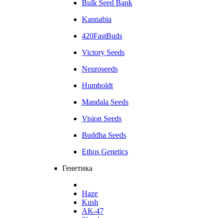
Bulk Seed Bank
Kannabia
420FastBuds
Victory Seeds
Neuroseeds
Humboldt
Mandala Seeds
Vision Seeds
Buddha Seeds
Ethos Genetics
Генетика
Haze
Kush
AK-47