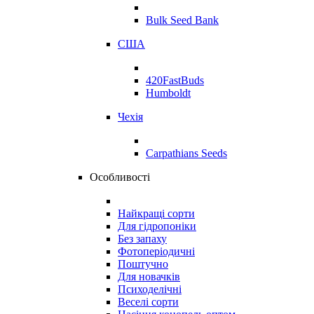
Bulk Seed Bank
США
420FastBuds
Humboldt
Чехія
Carpathians Seeds
Особливості
Найкращі сорти
Для гідропоніки
Без запаху
Фотоперіодичні
Поштучно
Для новачків
Психоделічні
Веселі сорти