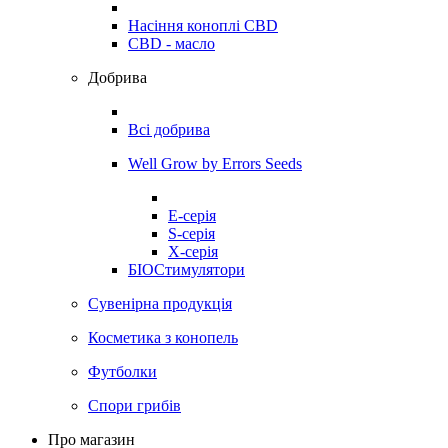
Насіння коноплі CBD
CBD - масло
Добрива
Всі добрива
Well Grow by Errors Seeds
E-серія
S-серія
X-серія
БІОСтимулятори
Сувенірна продукція
Косметика з конопель
Футболки
Спори грибів
Про магазин