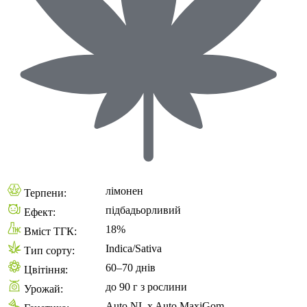
лімонен
Терпени:
підбадьорливий
Ефект:
18%
Вміст ТГК:
Indica/Sativa
Тип сорту:
60–70 днів
Цвітіння:
до 90 г з рослини
Урожай:
Auto NL x Auto MaxiGom