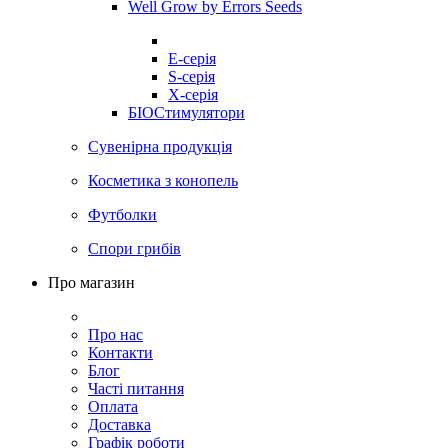
Well Grow by Errors Seeds
E-серія
S-серія
X-серія
БІОСтимулятори
Сувенірна продукція
Косметика з конопель
Футболки
Спори грибів
Про магазин
Про нас
Контакти
Блог
Часті питання
Оплата
Доставка
Графік роботи