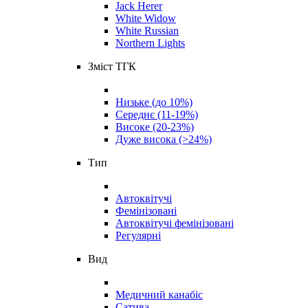
Jack Herer
White Widow
White Russian
Northern Lights
Зміст ТГК
Низьке (до 10%)
Середнє (11-19%)
Високе (20-23%)
Дуже висока (>24%)
Тип
Автоквітучі
Фемінізовані
Автоквітучі фемінізовані
Регулярні
Вид
Медичний канабіс
Сатива