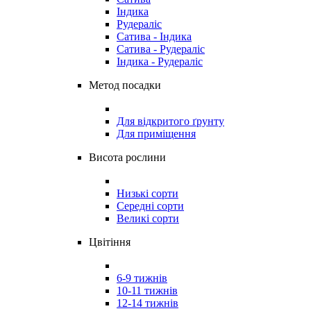
Індика
Рудераліс
Сатива - Індика
Сатива - Рудераліс
Індика - Рудераліс
Метод посадки
Для відкритого ґрунту
Для приміщення
Висота рослини
Низькі сорти
Середні сорти
Великі сорти
Цвітіння
6-9 тижнів
10-11 тижнів
12-14 тижнів