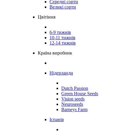
Середні сорти
Великі сорти
Цвітіння
6-9 тижнів
10-11 тижнів
12-14 тижнів
Країна виробник
Нідерланди
Dutch Passion
Green House Seeds
Vision seeds
Neuroseeds
Barneys Farm
Іспанія