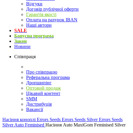
Відгуки
Договір публічної оферти
Гарантія якості
Оплата на рахунок IBAN
Наші автори
SALE
Бонусна програма
Закон
Новини
Співпраця
Про співпрацю
Реферальна програма
Дропшипінг
Оптовий продаж
Цікавий контент
SMM
Дистрибуція
Вакансії
Насіння коноплі
Errors Seeds
Errors Seeds Silver
Errors Seeds
Silver Auto Feminised
Насіння Auto MaxiGom Feminised Silver