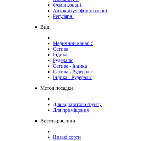
Фемінізовані
Автоквітучі фемінізовані
Регулярні
Вид
Медичний канабіс
Сатива
Індика
Рудераліс
Сатива - Індика
Сатива - Рудераліс
Індика - Рудераліс
Метод посадки
Для відкритого ґрунту
Для приміщення
Висота рослини
Низькі сорти