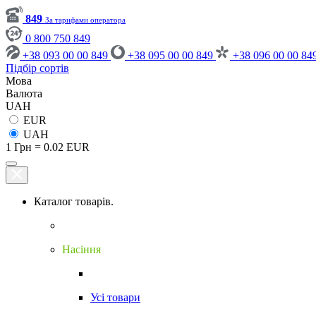
849
За тарифами оператора
0 800 750 849
+38 093 00 00 849
+38 095 00 00 849
+38 096 00 00 84
Підбір сортів
Мова
Валюта
UAH
EUR
UAH
1 Грн = 0.02 EUR
Каталог товарів.
Насіння
Усі товари