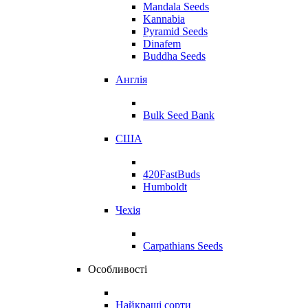
Mandala Seeds
Kannabia
Pyramid Seeds
Dinafem
Buddha Seeds
Англія
Bulk Seed Bank
США
420FastBuds
Humboldt
Чехія
Carpathians Seeds
Особливості
Найкращі сорти