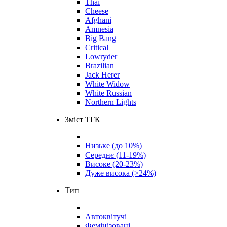
Thai
Cheese
Afghani
Amnesia
Big Bang
Critical
Lowryder
Brazilian
Jack Herer
White Widow
White Russian
Northern Lights
Зміст ТГК
Низьке (до 10%)
Середнє (11-19%)
Високе (20-23%)
Дуже висока (>24%)
Тип
Автоквітучі
Фемінізовані