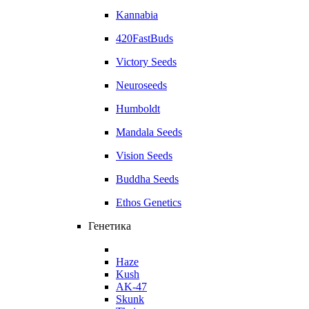
Kannabia
420FastBuds
Victory Seeds
Neuroseeds
Humboldt
Mandala Seeds
Vision Seeds
Buddha Seeds
Ethos Genetics
Генетика
Haze
Kush
AK-47
Skunk