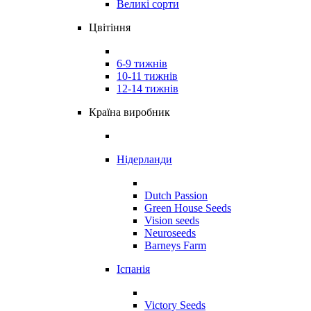
Великі сорти
Цвітіння
6-9 тижнів
10-11 тижнів
12-14 тижнів
Країна виробник
Нідерланди
Dutch Passion
Green House Seeds
Vision seeds
Neuroseeds
Barneys Farm
Іспанія
Victory Seeds