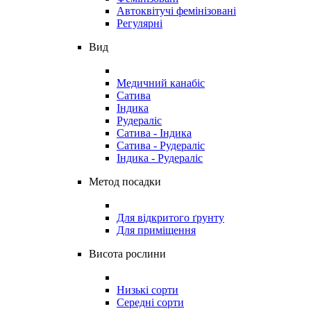
Автоквітучі фемінізовані
Регулярні
Вид
Медичний канабіс
Сатива
Індика
Рудераліс
Сатива - Індика
Сатива - Рудераліс
Індика - Рудераліс
Метод посадки
Для відкритого ґрунту
Для приміщення
Висота рослини
Низькі сорти
Середні сорти