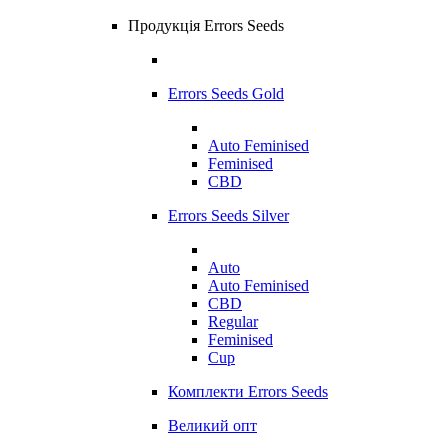
Продукція Errors Seeds
Errors Seeds Gold
Auto Feminised
Feminised
CBD
Errors Seeds Silver
Auto
Auto Feminised
CBD
Regular
Feminised
Cup
Комплекти Errors Seeds
Великий опт