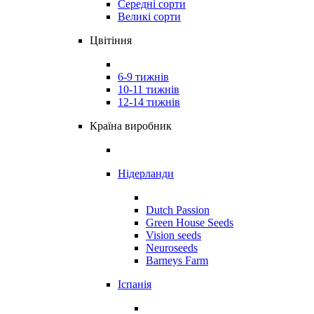
Середні сорти
Великі сорти
Цвітіння
6-9 тижнів
10-11 тижнів
12-14 тижнів
Країна виробник
Нідерланди
Dutch Passion
Green House Seeds
Vision seeds
Neuroseeds
Barneys Farm
Іспанія