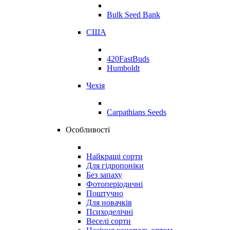
Bulk Seed Bank
США
420FastBuds
Humboldt
Чехія
Carpathians Seeds
Особливості
Найкращі сорти
Для гідропоніки
Без запаху
Фотоперіодичні
Поштучно
Для новачків
Психоделічні
Веселі сорти