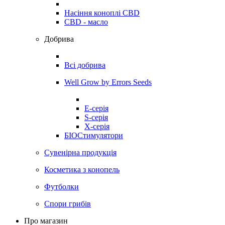
Насіння коноплі CBD
CBD - масло
Добрива
Всі добрива
Well Grow by Errors Seeds
E-серія
S-серія
X-серія
БІОСтимулятори
Сувенірна продукція
Косметика з конопель
Футболки
Спори грибів
Про магазин