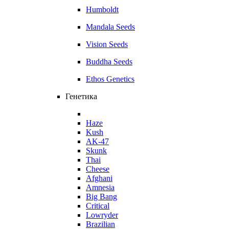
Humboldt
Mandala Seeds
Vision Seeds
Buddha Seeds
Ethos Genetics
Генетика
Haze
Kush
AK-47
Skunk
Thai
Cheese
Afghani
Amnesia
Big Bang
Critical
Lowryder
Brazilian