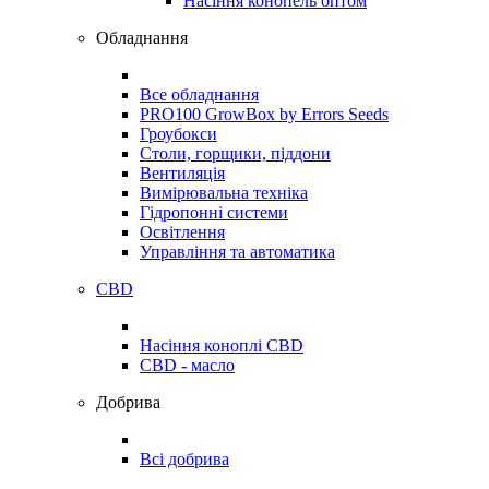
Насіння конопель оптом
Обладнання
Все обладнання
PRO100 GrowBox by Errors Seeds
Гроубокси
Столи, горщики, піддони
Вентиляція
Вимірювальна техніка
Гідропонні системи
Освітлення
Управління та автоматика
CBD
Насіння коноплі CBD
CBD - масло
Добрива
Всі добрива