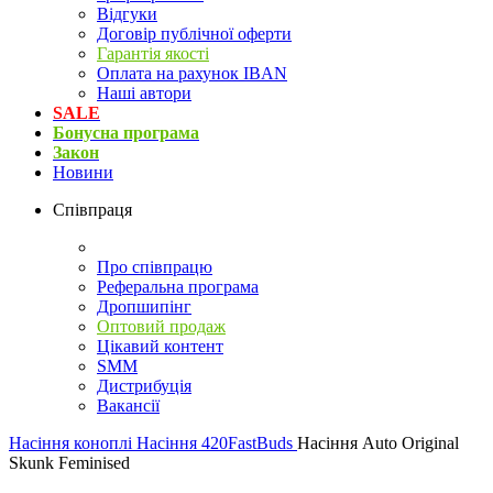
Відгуки
Договір публічної оферти
Гарантія якості
Оплата на рахунок IBAN
Наші автори
SALE
Бонусна програма
Закон
Новини
Співпраця
Про співпрацю
Реферальна програма
Дропшипінг
Оптовий продаж
Цікавий контент
SMM
Дистрибуція
Вакансії
Насіння коноплі
Насіння 420FastBuds
Насіння Auto Original
Skunk Feminised