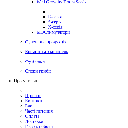
Well Grow by Errors Seeds
E-серія
S-серія
X-серія
БІОСтимулятори
Сувенірна продукція
Косметика з конопель
Футболки
Спори грибів
Про магазин
Про нас
Контакти
Блог
Часті питання
Оплата
Доставка
Графік роботи