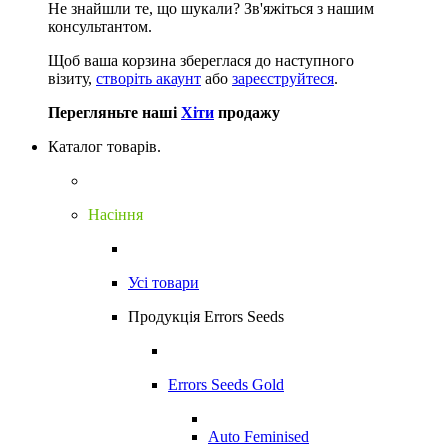
Не знайшли те, що шукали?
Зв'яжіться з нашим
консультантом.
Щоб ваша корзина збереглася до наступного
візиту,
створіть акаунт
або
зареєструйтеся
.
Перегляньте наші
Хіти
продажу
Каталог товарів.
Насіння
Усі товари
Продукція Errors Seeds
Errors Seeds Gold
Auto Feminised