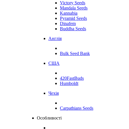
Victory Seeds
Mandala Seeds
Kannabia
Pyramid Seeds
Dinafem
Buddha Seeds
Англія
Bulk Seed Bank
США
420FastBuds
Humboldt
Чехія
Carpathians Seeds
Особливості