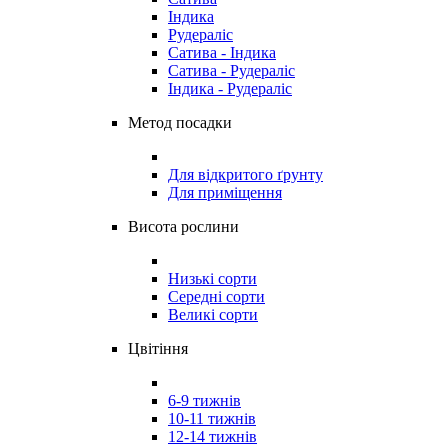
Індика
Рудераліс
Сатива - Індика
Сатива - Рудераліс
Індика - Рудераліс
Метод посадки
Для відкритого ґрунту
Для приміщення
Висота рослини
Низькі сорти
Середні сорти
Великі сорти
Цвітіння
6-9 тижнів
10-11 тижнів
12-14 тижнів