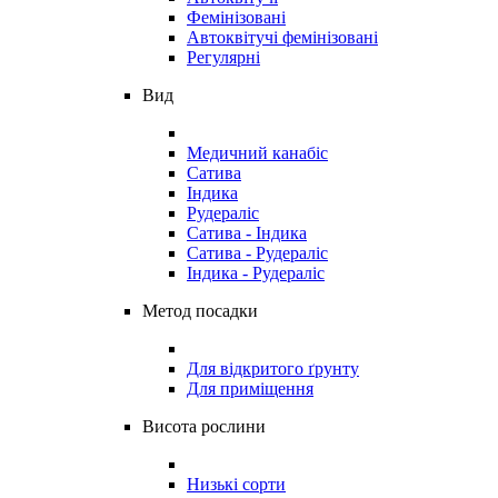
Фемінізовані
Автоквітучі фемінізовані
Регулярні
Вид
Медичний канабіс
Сатива
Індика
Рудераліс
Сатива - Індика
Сатива - Рудераліс
Індика - Рудераліс
Метод посадки
Для відкритого ґрунту
Для приміщення
Висота рослини
Низькі сорти