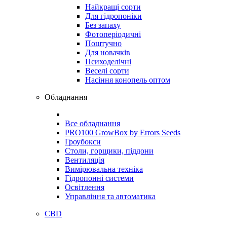
Найкращі сорти
Для гідропоніки
Без запаху
Фотоперіодичні
Поштучно
Для новачків
Психоделічні
Веселі сорти
Насіння конопель оптом
Обладнання
Все обладнання
PRO100 GrowBox by Errors Seeds
Гроубокси
Столи, горщики, піддони
Вентиляція
Вимірювальна техніка
Гідропонні системи
Освітлення
Управління та автоматика
CBD