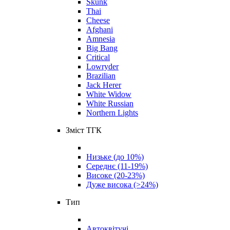
Skunk
Thai
Cheese
Afghani
Amnesia
Big Bang
Critical
Lowryder
Brazilian
Jack Herer
White Widow
White Russian
Northern Lights
Зміст ТГК
Низьке (до 10%)
Середнє (11-19%)
Високе (20-23%)
Дуже висока (>24%)
Тип
Автоквітучі