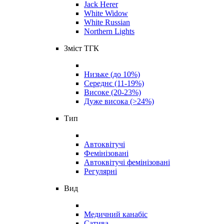
Jack Herer
White Widow
White Russian
Northern Lights
Зміст ТГК
Низьке (до 10%)
Середнє (11-19%)
Високе (20-23%)
Дуже висока (>24%)
Тип
Автоквітучі
Фемінізовані
Автоквітучі фемінізовані
Регулярні
Вид
Медичний канабіс
Сатива