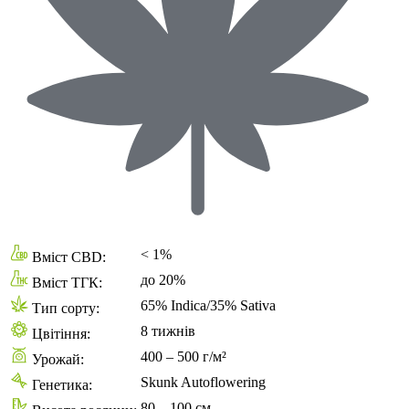
< 1%
Вміст CBD:
до 20%
Вміст ТГК:
65% Indica/35% Sativa
Тип сорту:
8 тижнів
Цвітіння:
400 – 500 г/м²
Урожай:
Skunk Autoflowering
Генетика:
80 – 100 см