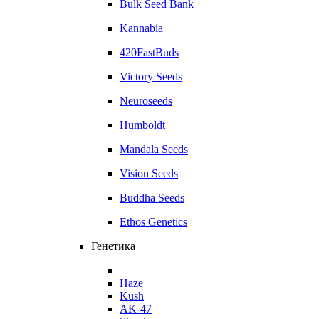
Bulk Seed Bank
Kannabia
420FastBuds
Victory Seeds
Neuroseeds
Humboldt
Mandala Seeds
Vision Seeds
Buddha Seeds
Ethos Genetics
Генетика
Haze
Kush
AK-47