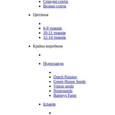
Середні сорти
Великі сорти
Цвітіння
6-9 тижнів
10-11 тижнів
12-14 тижнів
Країна виробник
Нідерланди
Dutch Passion
Green House Seeds
Vision seeds
Neuroseeds
Barneys Farm
Іспанія