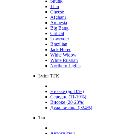
Skunk
Thai
Cheese
Afghani
Amnesia
Big Bang
Critical
Lowryder
Brazilian
Jack Herer
White Widow
White Russian
Northern Lights
Зміст ТГК
Низьке (до 10%)
Середнє (11-19%)
Високе (20-23%)
Дуже висока (>24%)
Тип
Автоквітучі