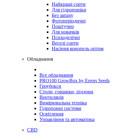
Найкращі сорти
Для гідропоніки
Без запаху
Фотоперіодичні
Поштучно
Для новачків
Психоделічні
Веселі сорти
Насіння конопель оптом
Обладнання
Все обладнання
PRO100 GrowBox by Errors Seeds
Гроубокси
Столи, горщики, піддони
Вентиляція
Вимірювальна техніка
Гідропонні системи
Освітлення
Управління та автоматика
CBD