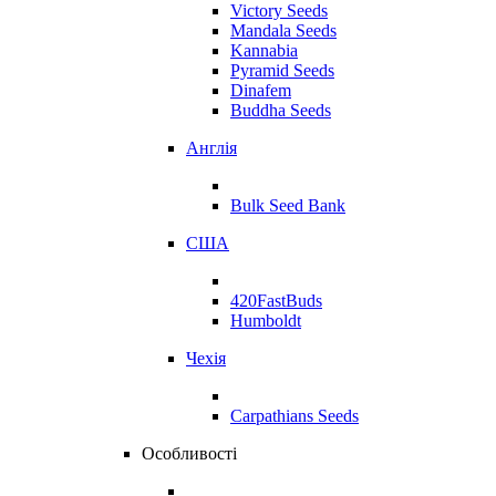
Victory Seeds
Mandala Seeds
Kannabia
Pyramid Seeds
Dinafem
Buddha Seeds
Англія
Bulk Seed Bank
США
420FastBuds
Humboldt
Чехія
Carpathians Seeds
Особливості