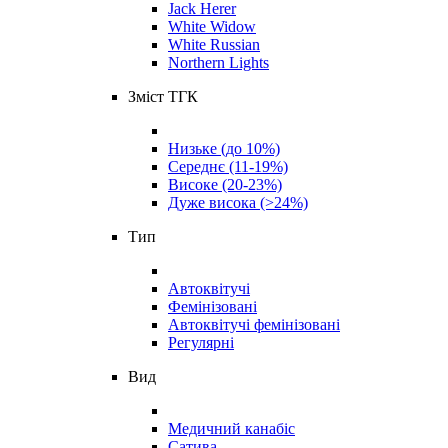
Jack Herer
White Widow
White Russian
Northern Lights
Зміст ТГК
Низьке (до 10%)
Середнє (11-19%)
Високе (20-23%)
Дуже висока (>24%)
Тип
Автоквітучі
Фемінізовані
Автоквітучі фемінізовані
Регулярні
Вид
Медичний канабіс
Сатива