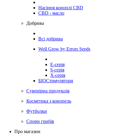
Насіння коноплі CBD
CBD - масло
Добрива
Всі добрива
Well Grow by Errors Seeds
E-серія
S-серія
X-серія
БІОСтимулятори
Сувенірна продукція
Косметика з конопель
Футболки
Спори грибів
Про магазин