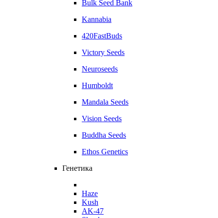
Bulk Seed Bank
Kannabia
420FastBuds
Victory Seeds
Neuroseeds
Humboldt
Mandala Seeds
Vision Seeds
Buddha Seeds
Ethos Genetics
Генетика
Haze
Kush
AK-47