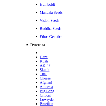
Humboldt
Mandala Seeds
Vision Seeds
Buddha Seeds
Ethos Genetics
Генетика
Haze
Kush
AK-47
Skunk
Thai
Cheese
Afghani
Amnesia
Big Bang
Critical
Lowryder
Brazilian