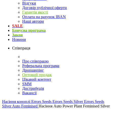
Відгуки
Договір публічної оферти
Гарантія якості
Оплата на рахунок IBAN
Наші автори
SALE
Бонусна програма
Закон
Новини
Співпраця
Про співпрацю
Реферальна програма
Дропшипінг
Оптовий продаж
Цікавий контент
SMM
Дистрибуція
Вакансії
Насіння коноплі
Errors Seeds
Errors Seeds Silver
Errors Seeds
Silver Auto Feminised
Насіння Auto Power Plant Feminised Silver