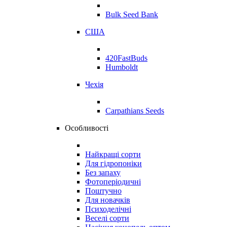
Bulk Seed Bank
США
420FastBuds
Humboldt
Чехія
Carpathians Seeds
Особливості
Найкращі сорти
Для гідропоніки
Без запаху
Фотоперіодичні
Поштучно
Для новачків
Психоделічні
Веселі сорти