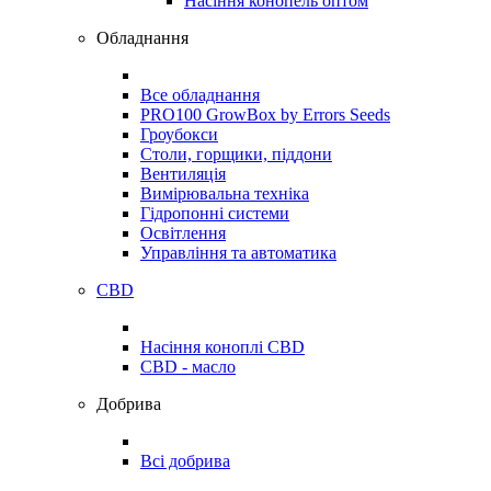
Насіння конопель оптом
Обладнання
Все обладнання
PRO100 GrowBox by Errors Seeds
Гроубокси
Столи, горщики, піддони
Вентиляція
Вимірювальна техніка
Гідропонні системи
Освітлення
Управління та автоматика
CBD
Насіння коноплі CBD
CBD - масло
Добрива
Всі добрива