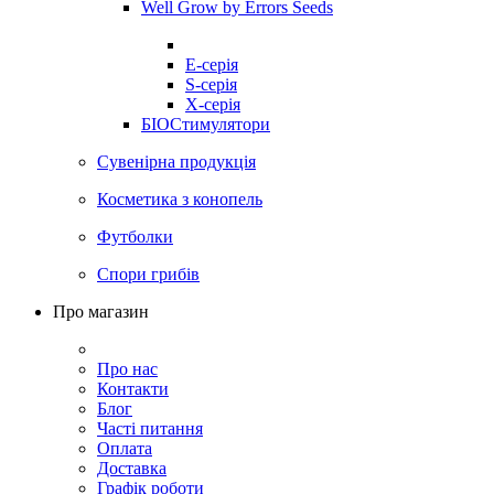
Well Grow by Errors Seeds
E-серія
S-серія
X-серія
БІОСтимулятори
Сувенірна продукція
Косметика з конопель
Футболки
Спори грибів
Про магазин
Про нас
Контакти
Блог
Часті питання
Оплата
Доставка
Графік роботи