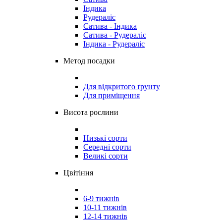
Індика
Рудераліс
Сатива - Індика
Сатива - Рудераліс
Індика - Рудераліс
Метод посадки
Для відкритого ґрунту
Для приміщення
Висота рослини
Низькі сорти
Середні сорти
Великі сорти
Цвітіння
6-9 тижнів
10-11 тижнів
12-14 тижнів