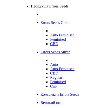
Продукція Errors Seeds
Errors Seeds Gold
Auto Feminised
Feminised
CBD
Errors Seeds Silver
Auto
Auto Feminised
CBD
Regular
Feminised
Cup
Комплекти Errors Seeds
Великий опт