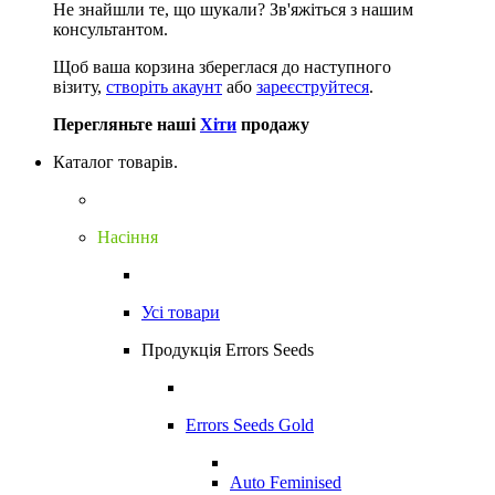
Не знайшли те, що шукали?
Зв'яжіться з нашим
консультантом.
Щоб ваша корзина збереглася до наступного
візиту,
створіть акаунт
або
зареєструйтеся
.
Перегляньте наші
Хіти
продажу
Каталог товарів.
Насіння
Усі товари
Продукція Errors Seeds
Errors Seeds Gold
Auto Feminised