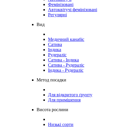
Фемінізовані
Автоквітучі фемінізовані
Регулярні
Вид
Медичний канабіс
Сатива
Індика
Рудераліс
Сатива - Індика
Сатива - Рудераліс
Індика - Рудераліс
Метод посадки
Для відкритого ґрунту
Для приміщення
Висота рослини
Низькі сорти