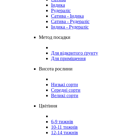
Індика
Рудераліс
Сатива - Індика
Сатива - Рудераліс
Індика - Рудераліс
Метод посадки
Для відкритого ґрунту
Для приміщення
Висота рослини
Низькі сорти
Середні сорти
Великі сорти
Цвітіння
6-9 тижнів
10-11 тижнів
12-14 тижнів