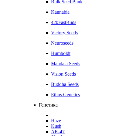
Bulk Seed Bank
Kannabia
420FastBuds
Victory Seeds
Neuroseeds
Humboldt
Mandala Seeds
Vision Seeds
Buddha Seeds
Ethos Genetics
Генетика
Haze
Kush
AK-47