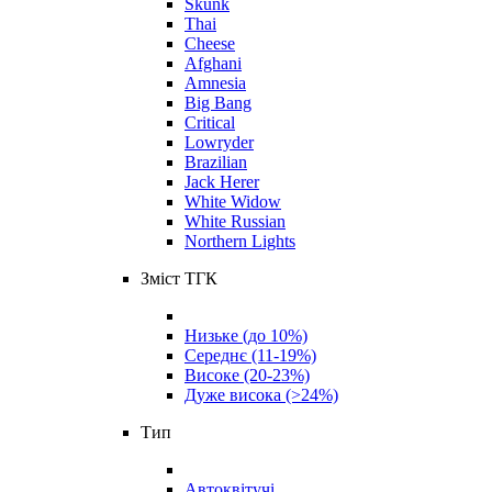
Skunk
Thai
Cheese
Afghani
Amnesia
Big Bang
Critical
Lowryder
Brazilian
Jack Herer
White Widow
White Russian
Northern Lights
Зміст ТГК
Низьке (до 10%)
Середнє (11-19%)
Високе (20-23%)
Дуже висока (>24%)
Тип
Автоквітучі