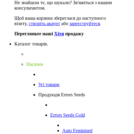
Не знайшли те, що шукали?
Зв'яжіться з нашим
консультантом.
Щоб ваша корзина збереглася до наступного
візиту,
створіть акаунт
або
зареєструйтеся
.
Перегляньте наші
Хіти
продажу
Каталог товарів.
Насіння
Усі товари
Продукція Errors Seeds
Errors Seeds Gold
Auto Feminised