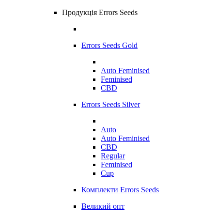
Продукція Errors Seeds
Errors Seeds Gold
Auto Feminised
Feminised
CBD
Errors Seeds Silver
Auto
Auto Feminised
CBD
Regular
Feminised
Cup
Комплекти Errors Seeds
Великий опт