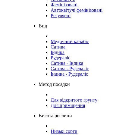
Фемінізовані
Автоквітучі фемінізовані
Регулярні
Вид
Медичний канабіс
Сатива
Індика
Рудераліс
Сатива - Індика
Сатива - Рудераліс
Індика - Рудераліс
Метод посадки
Для відкритого ґрунту
Для приміщення
Висота рослини
Низькі сорти