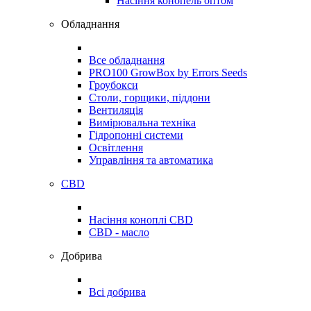
Насіння конопель оптом
Обладнання
Все обладнання
PRO100 GrowBox by Errors Seeds
Гроубокси
Столи, горщики, піддони
Вентиляція
Вимірювальна техніка
Гідропонні системи
Освітлення
Управління та автоматика
CBD
Насіння коноплі CBD
CBD - масло
Добрива
Всі добрива