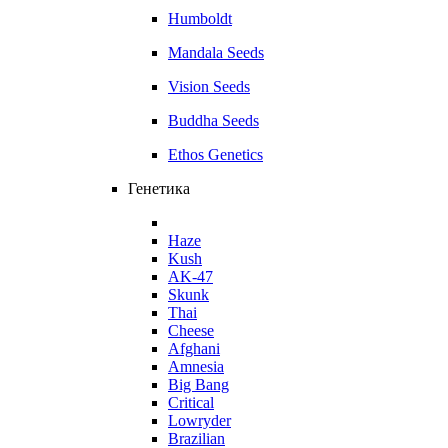
Humboldt
Mandala Seeds
Vision Seeds
Buddha Seeds
Ethos Genetics
Генетика
Haze
Kush
AK-47
Skunk
Thai
Cheese
Afghani
Amnesia
Big Bang
Critical
Lowryder
Brazilian