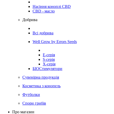
Насіння коноплі CBD
CBD - масло
Добрива
Всі добрива
Well Grow by Errors Seeds
E-серія
S-серія
X-серія
БІОСтимулятори
Сувенірна продукція
Косметика з конопель
Футболки
Спори грибів
Про магазин