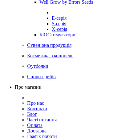
Well Grow by Errors Seeds
E-серія
S-серія
X-серія
БІОСтимулятори
Сувенірна продукція
Косметика з конопель
Футболки
Спори грибів
Про магазин
Про нас
Контакти
Блог
Часті питання
Оплата
Доставка
Графік роботи