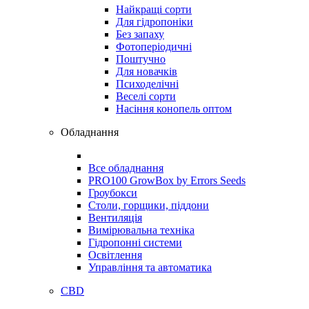
Найкращі сорти
Для гідропоніки
Без запаху
Фотоперіодичні
Поштучно
Для новачків
Психоделічні
Веселі сорти
Насіння конопель оптом
Обладнання
Все обладнання
PRO100 GrowBox by Errors Seeds
Гроубокси
Столи, горщики, піддони
Вентиляція
Вимірювальна техніка
Гідропонні системи
Освітлення
Управління та автоматика
CBD