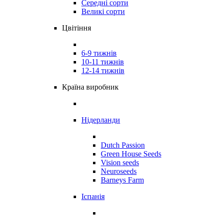
Середні сорти
Великі сорти
Цвітіння
6-9 тижнів
10-11 тижнів
12-14 тижнів
Країна виробник
Нідерланди
Dutch Passion
Green House Seeds
Vision seeds
Neuroseeds
Barneys Farm
Іспанія