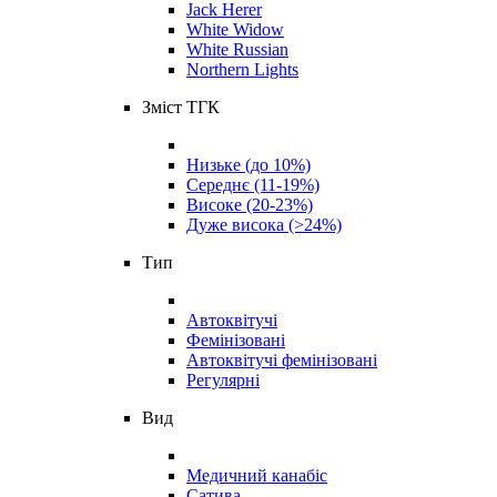
Jack Herer
White Widow
White Russian
Northern Lights
Зміст ТГК
Низьке (до 10%)
Середнє (11-19%)
Високе (20-23%)
Дуже висока (>24%)
Тип
Автоквітучі
Фемінізовані
Автоквітучі фемінізовані
Регулярні
Вид
Медичний канабіс
Сатива