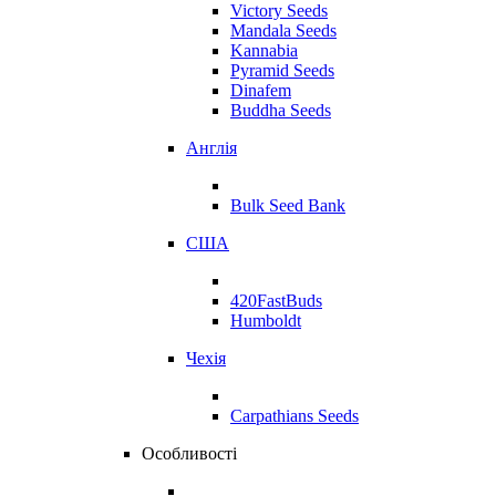
Victory Seeds
Mandala Seeds
Kannabia
Pyramid Seeds
Dinafem
Buddha Seeds
Англія
Bulk Seed Bank
США
420FastBuds
Humboldt
Чехія
Carpathians Seeds
Особливості