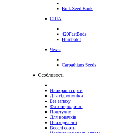
Bulk Seed Bank
США
420FastBuds
Humboldt
Чехія
Carpathians Seeds
Особливості
Найкращі сорти
Для гідропоніки
Без запаху
Фотоперіодичні
Поштучно
Для новачків
Психоделічні
Веселі сорти