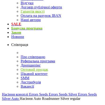
Відгуки
Договір публічної оферти
Гарантія якості
Оплата на рахунок IBAN
Наші автори
SALE
Бонусна програма
Закон
Новини
Співпраця
Про співпрацю
Реферальна програма
Дропшипінг
Оптовий продаж
Цікавий контент
SMM
Дистрибуція
Вакансії
Насіння коноплі
Errors Seeds
Errors Seeds Silver
Errors Seeds
Silver Auto
Насіння Auto Roadrunner Silver regular