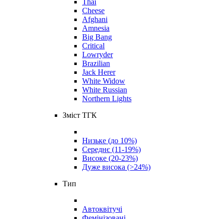
Thai
Cheese
Afghani
Amnesia
Big Bang
Critical
Lowryder
Brazilian
Jack Herer
White Widow
White Russian
Northern Lights
Зміст ТГК
Низьке (до 10%)
Середнє (11-19%)
Високе (20-23%)
Дуже висока (>24%)
Тип
Автоквітучі
Фемінізовані