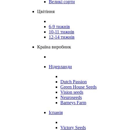
Великі сорти
Цвітіння
6-9 тижнів
10-11 тижнів
12-14 тижнів
Країна виробник
Нідерланди
Dutch Passion
Green House Seeds
Vision seeds
Neuroseeds
Barneys Farm
Іспанія
Victory Seeds