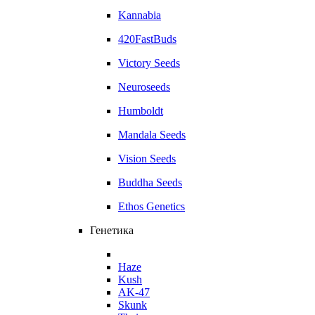
Kannabia
420FastBuds
Victory Seeds
Neuroseeds
Humboldt
Mandala Seeds
Vision Seeds
Buddha Seeds
Ethos Genetics
Генетика
Haze
Kush
AK-47
Skunk