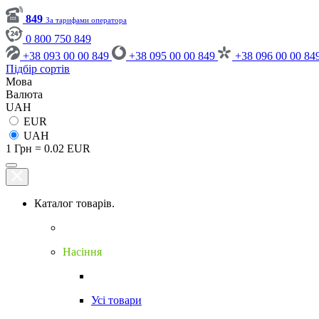
849
За тарифами оператора
0 800 750 849
+38 093 00 00 849
+38 095 00 00 849
+38 096 00 00 84
Підбір сортів
Мова
Валюта
UAH
EUR
UAH
1 Грн = 0.02 EUR
Каталог товарів.
Насіння
Усі товари