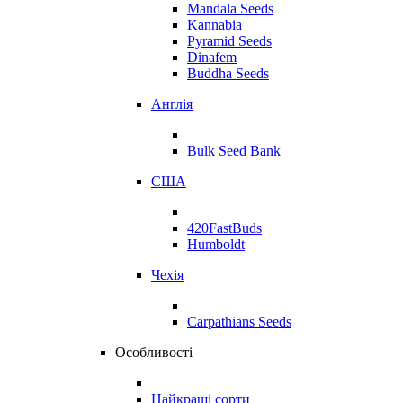
Mandala Seeds
Kannabia
Pyramid Seeds
Dinafem
Buddha Seeds
Англія
Bulk Seed Bank
США
420FastBuds
Humboldt
Чехія
Carpathians Seeds
Особливості
Найкращі сорти