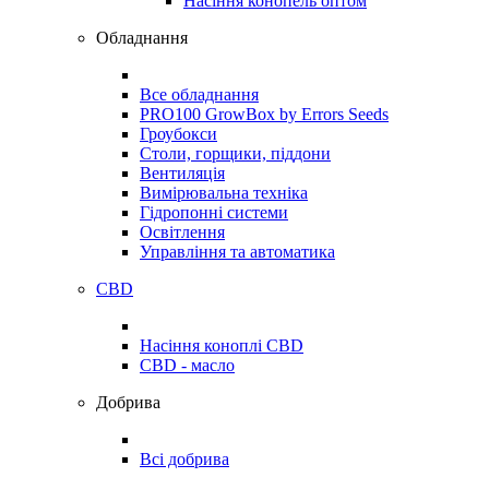
Насіння конопель оптом
Обладнання
Все обладнання
PRO100 GrowBox by Errors Seeds
Гроубокси
Столи, горщики, піддони
Вентиляція
Вимірювальна техніка
Гідропонні системи
Освітлення
Управління та автоматика
CBD
Насіння коноплі CBD
CBD - масло
Добрива
Всі добрива