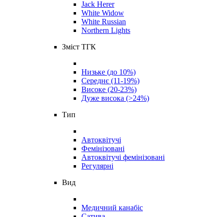
Jack Herer
White Widow
White Russian
Northern Lights
Зміст ТГК
Низьке (до 10%)
Середнє (11-19%)
Високе (20-23%)
Дуже висока (>24%)
Тип
Автоквітучі
Фемінізовані
Автоквітучі фемінізовані
Регулярні
Вид
Медичний канабіс
Сатива