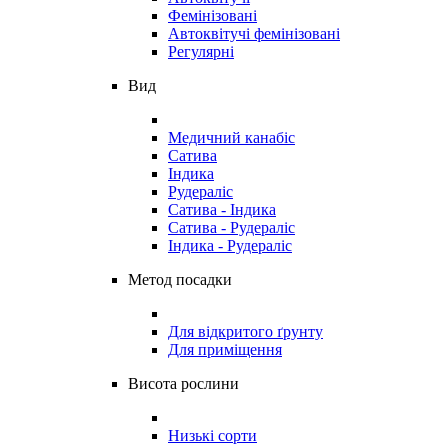
Фемінізовані
Автоквітучі фемінізовані
Регулярні
Вид
Медичний канабіс
Сатива
Індика
Рудераліс
Сатива - Індика
Сатива - Рудераліс
Індика - Рудераліс
Метод посадки
Для відкритого ґрунту
Для приміщення
Висота рослини
Низькі сорти