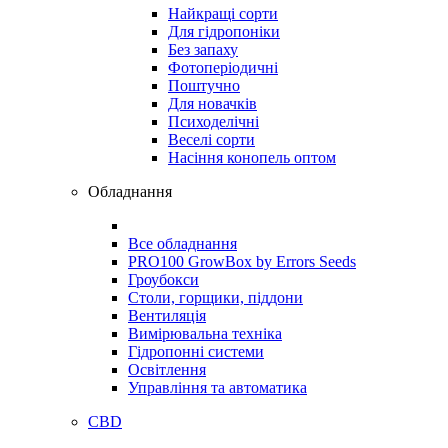
Найкращі сорти
Для гідропоніки
Без запаху
Фотоперіодичні
Поштучно
Для новачків
Психоделічні
Веселі сорти
Насіння конопель оптом
Обладнання
Все обладнання
PRO100 GrowBox by Errors Seeds
Гроубокси
Столи, горщики, піддони
Вентиляція
Вимірювальна техніка
Гідропонні системи
Освітлення
Управління та автоматика
CBD