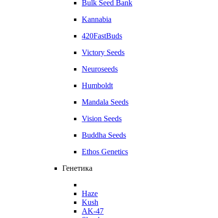
Bulk Seed Bank
Kannabia
420FastBuds
Victory Seeds
Neuroseeds
Humboldt
Mandala Seeds
Vision Seeds
Buddha Seeds
Ethos Genetics
Генетика
Haze
Kush
AK-47