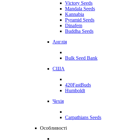
Victory Seeds
Mandala Seeds
Kannabia
Pyramid Seeds
Dinafem
Buddha Seeds
Англія
Bulk Seed Bank
США
420FastBuds
Humboldt
Чехія
Carpathians Seeds
Особливості