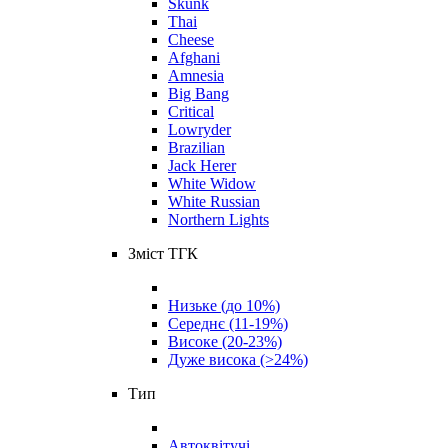
Skunk
Thai
Cheese
Afghani
Amnesia
Big Bang
Critical
Lowryder
Brazilian
Jack Herer
White Widow
White Russian
Northern Lights
Зміст ТГК
Низьке (до 10%)
Середнє (11-19%)
Високе (20-23%)
Дуже висока (>24%)
Тип
Автоквітучі