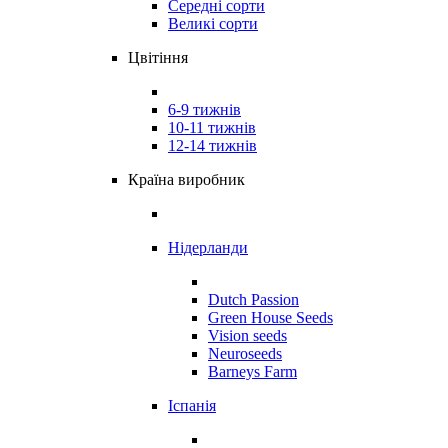
Середні сорти
Великі сорти
Цвітіння
6-9 тижнів
10-11 тижнів
12-14 тижнів
Країна виробник
Нідерланди
Dutch Passion
Green House Seeds
Vision seeds
Neuroseeds
Barneys Farm
Іспанія