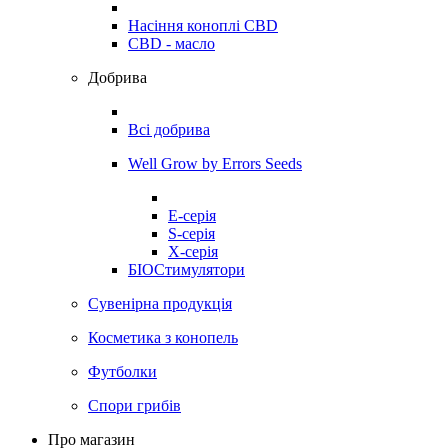
Насіння коноплі CBD
CBD - масло
Добрива
Всі добрива
Well Grow by Errors Seeds
E-серія
S-серія
X-серія
БІОСтимулятори
Сувенірна продукція
Косметика з конопель
Футболки
Спори грибів
Про магазин