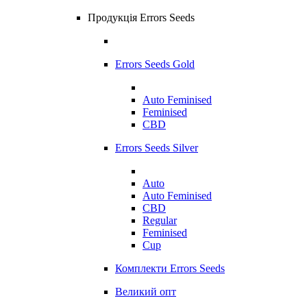
Продукція Errors Seeds
Errors Seeds Gold
Auto Feminised
Feminised
CBD
Errors Seeds Silver
Auto
Auto Feminised
CBD
Regular
Feminised
Cup
Комплекти Errors Seeds
Великий опт