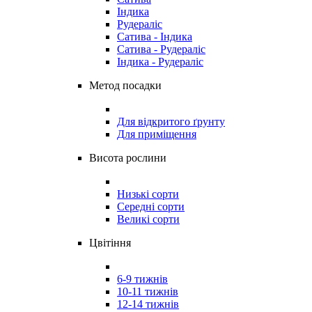
Індика
Рудераліс
Сатива - Індика
Сатива - Рудераліс
Індика - Рудераліс
Метод посадки
Для відкритого ґрунту
Для приміщення
Висота рослини
Низькі сорти
Середні сорти
Великі сорти
Цвітіння
6-9 тижнів
10-11 тижнів
12-14 тижнів