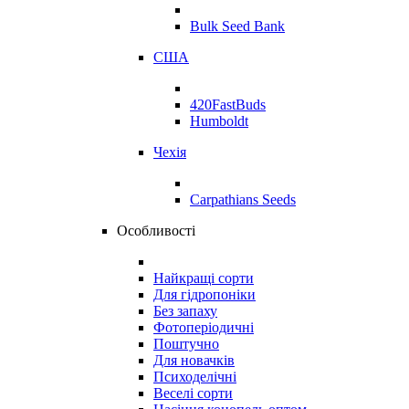
Bulk Seed Bank
США
420FastBuds
Humboldt
Чехія
Carpathians Seeds
Особливості
Найкращі сорти
Для гідропоніки
Без запаху
Фотоперіодичні
Поштучно
Для новачків
Психоделічні
Веселі сорти