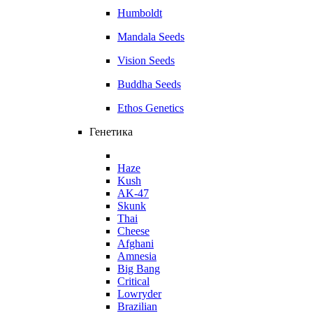
Humboldt
Mandala Seeds
Vision Seeds
Buddha Seeds
Ethos Genetics
Генетика
Haze
Kush
AK-47
Skunk
Thai
Cheese
Afghani
Amnesia
Big Bang
Critical
Lowryder
Brazilian