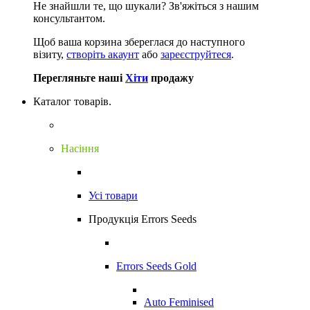
Не знайшли те, що шукали?
Зв'яжіться з нашим
консультантом.
Щоб ваша корзина збереглася до наступного
візиту,
створіть акаунт
або
зареєструйтеся
.
Перегляньте наші
Хіти
продажу
Каталог товарів.
Насіння
Усі товари
Продукція Errors Seeds
Errors Seeds Gold
Auto Feminised