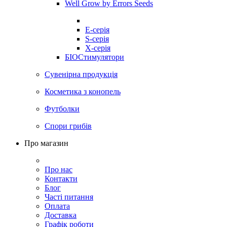
Well Grow by Errors Seeds
E-серія
S-серія
X-серія
БІОСтимулятори
Сувенірна продукція
Косметика з конопель
Футболки
Спори грибів
Про магазин
Про нас
Контакти
Блог
Часті питання
Оплата
Доставка
Графік роботи