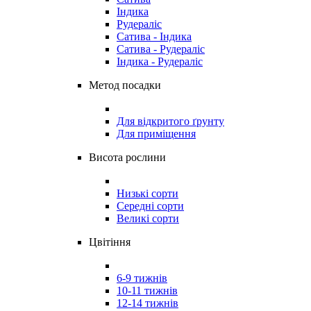
Індика
Рудераліс
Сатива - Індика
Сатива - Рудераліс
Індика - Рудераліс
Метод посадки
Для відкритого ґрунту
Для приміщення
Висота рослини
Низькі сорти
Середні сорти
Великі сорти
Цвітіння
6-9 тижнів
10-11 тижнів
12-14 тижнів