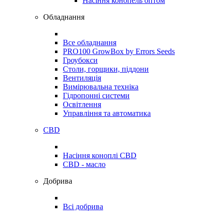
Насіння конопель оптом
Обладнання
Все обладнання
PRO100 GrowBox by Errors Seeds
Гроубокси
Столи, горщики, піддони
Вентиляція
Вимірювальна техніка
Гідропонні системи
Освітлення
Управління та автоматика
CBD
Насіння коноплі CBD
CBD - масло
Добрива
Всі добрива