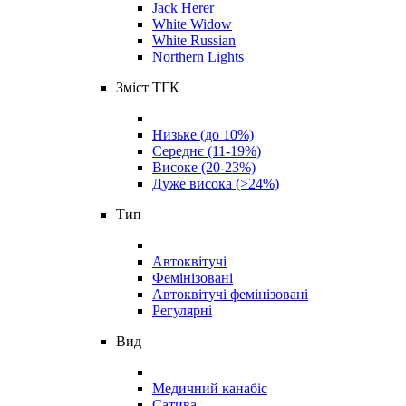
Jack Herer
White Widow
White Russian
Northern Lights
Зміст ТГК
Низьке (до 10%)
Середнє (11-19%)
Високе (20-23%)
Дуже висока (>24%)
Тип
Автоквітучі
Фемінізовані
Автоквітучі фемінізовані
Регулярні
Вид
Медичний канабіс
Сатива