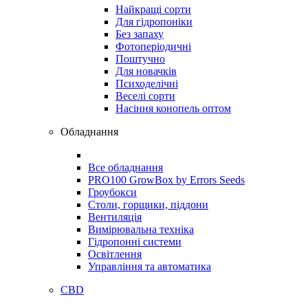
Найкращі сорти
Для гідропоніки
Без запаху
Фотоперіодичні
Поштучно
Для новачків
Психоделічні
Веселі сорти
Насіння конопель оптом
Обладнання
Все обладнання
PRO100 GrowBox by Errors Seeds
Гроубокси
Столи, горщики, піддони
Вентиляція
Вимірювальна техніка
Гідропонні системи
Освітлення
Управління та автоматика
CBD