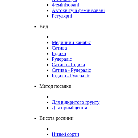
Фемінізовані
Автоквітучі фемінізовані
Регулярні
Вид
Медичний канабіс
Сатива
Індика
Рудераліс
Сатива - Індика
Сатива - Рудераліс
Індика - Рудераліс
Метод посадки
Для відкритого ґрунту
Для приміщення
Висота рослини
Низькі сорти