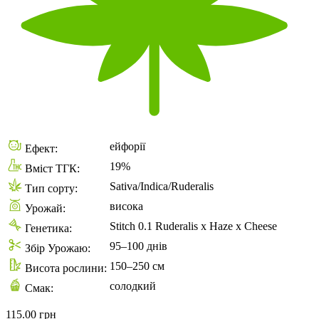
ейфорії
Ефект:
19%
Вміст ТГК:
Sativa/Indica/Ruderalis
Тип сорту:
висока
Урожай:
Stitch 0.1 Ruderalis x Haze x Cheese
Генетика:
95–100 днів
Збір Урожаю:
150–250 см
Висота рослини:
солодкий
Смак:
115.00 грн