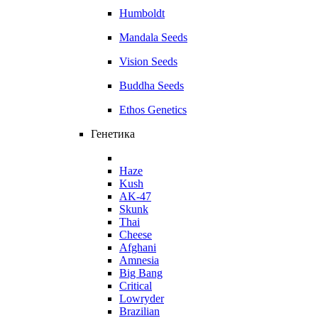
Humboldt
Mandala Seeds
Vision Seeds
Buddha Seeds
Ethos Genetics
Генетика
Haze
Kush
AK-47
Skunk
Thai
Cheese
Afghani
Amnesia
Big Bang
Critical
Lowryder
Brazilian