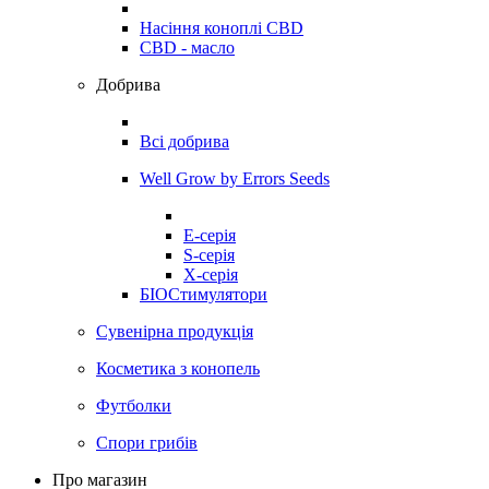
Насіння коноплі CBD
CBD - масло
Добрива
Всі добрива
Well Grow by Errors Seeds
E-серія
S-серія
X-серія
БІОСтимулятори
Сувенірна продукція
Косметика з конопель
Футболки
Спори грибів
Про магазин