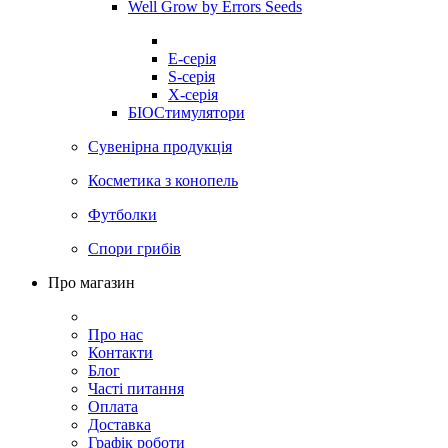
Well Grow by Errors Seeds
E-серія
S-серія
X-серія
БІОСтимулятори
Сувенірна продукція
Косметика з конопель
Футболки
Спори грибів
Про магазин
Про нас
Контакти
Блог
Часті питання
Оплата
Доставка
Графік роботи