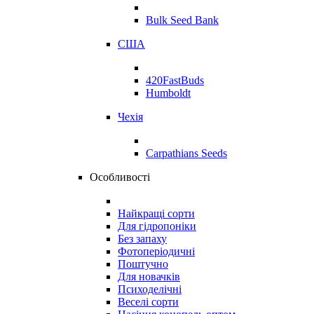
Bulk Seed Bank
США
420FastBuds
Humboldt
Чехія
Carpathians Seeds
Особливості
Найкращі сорти
Для гідропоніки
Без запаху
Фотоперіодичні
Поштучно
Для новачків
Психоделічні
Веселі сорти