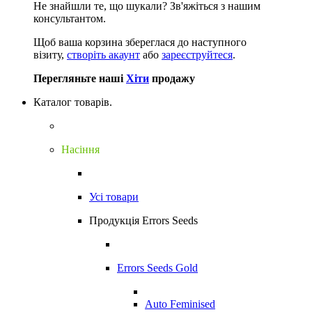
Не знайшли те, що шукали?
Зв'яжіться з нашим
консультантом.
Щоб ваша корзина збереглася до наступного
візиту,
створіть акаунт
або
зареєструйтеся
.
Перегляньте наші
Хіти
продажу
Каталог товарів.
Насіння
Усі товари
Продукція Errors Seeds
Errors Seeds Gold
Auto Feminised