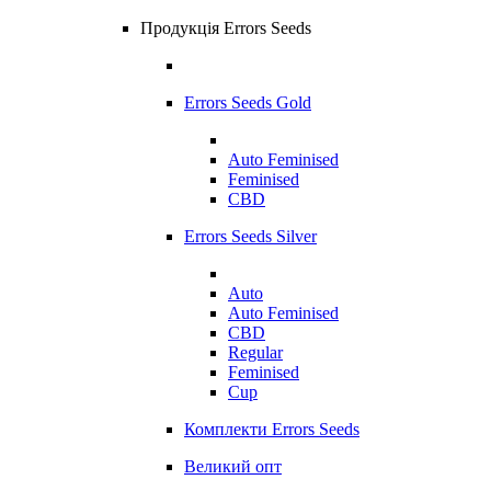
Продукція Errors Seeds
Errors Seeds Gold
Auto Feminised
Feminised
CBD
Errors Seeds Silver
Auto
Auto Feminised
CBD
Regular
Feminised
Cup
Комплекти Errors Seeds
Великий опт