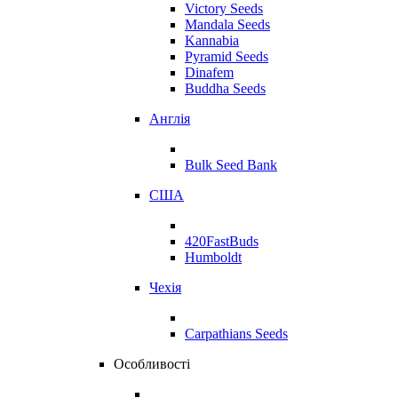
Victory Seeds
Mandala Seeds
Kannabia
Pyramid Seeds
Dinafem
Buddha Seeds
Англія
Bulk Seed Bank
США
420FastBuds
Humboldt
Чехія
Carpathians Seeds
Особливості