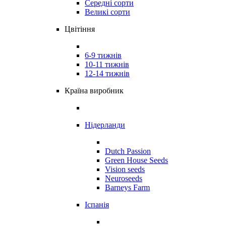
Середні сорти
Великі сорти
Цвітіння
6-9 тижнів
10-11 тижнів
12-14 тижнів
Країна виробник
Нідерланди
Dutch Passion
Green House Seeds
Vision seeds
Neuroseeds
Barneys Farm
Іспанія