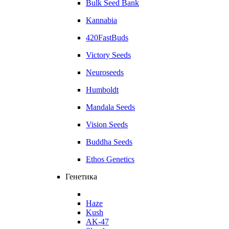
Bulk Seed Bank
Kannabia
420FastBuds
Victory Seeds
Neuroseeds
Humboldt
Mandala Seeds
Vision Seeds
Buddha Seeds
Ethos Genetics
Генетика
Haze
Kush
AK-47