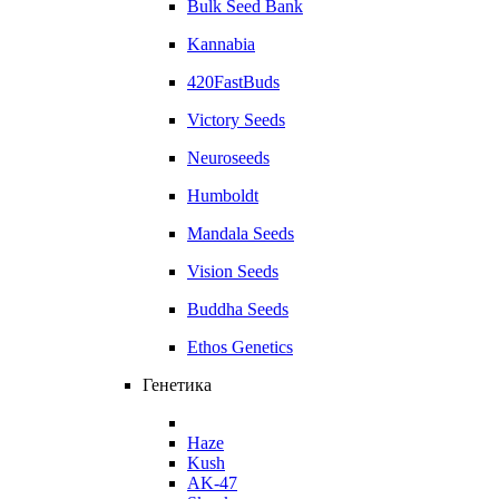
Bulk Seed Bank
Kannabia
420FastBuds
Victory Seeds
Neuroseeds
Humboldt
Mandala Seeds
Vision Seeds
Buddha Seeds
Ethos Genetics
Генетика
Haze
Kush
AK-47