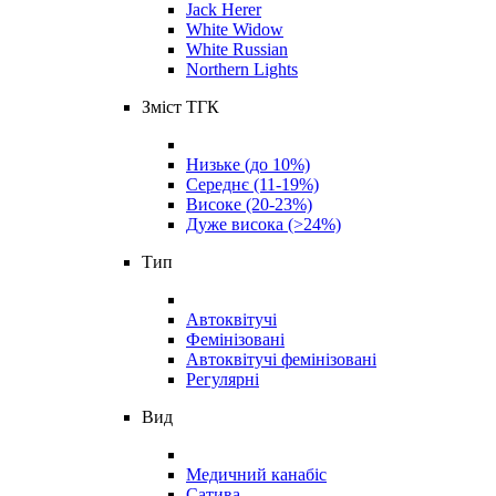
Jack Herer
White Widow
White Russian
Northern Lights
Зміст ТГК
Низьке (до 10%)
Середнє (11-19%)
Високе (20-23%)
Дуже висока (>24%)
Тип
Автоквітучі
Фемінізовані
Автоквітучі фемінізовані
Регулярні
Вид
Медичний канабіс
Сатива