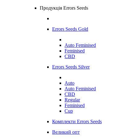
Продукція Errors Seeds
Errors Seeds Gold
Auto Feminised
Feminised
CBD
Errors Seeds Silver
Auto
Auto Feminised
CBD
Regular
Feminised
Cup
Комплекти Errors Seeds
Великий опт