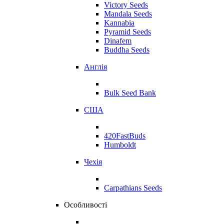
Victory Seeds
Mandala Seeds
Kannabia
Pyramid Seeds
Dinafem
Buddha Seeds
Англія
Bulk Seed Bank
США
420FastBuds
Humboldt
Чехія
Carpathians Seeds
Особливості