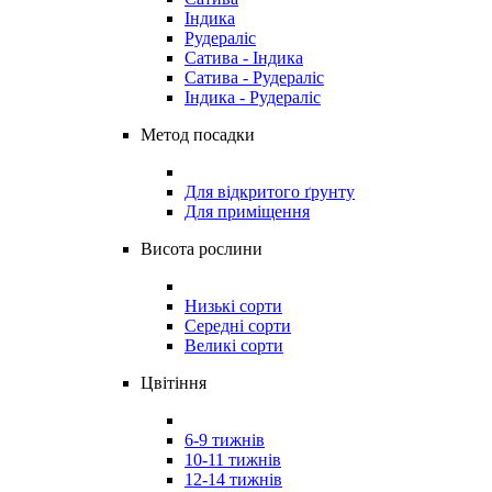
Індика
Рудераліс
Сатива - Індика
Сатива - Рудераліс
Індика - Рудераліс
Метод посадки
Для відкритого ґрунту
Для приміщення
Висота рослини
Низькі сорти
Середні сорти
Великі сорти
Цвітіння
6-9 тижнів
10-11 тижнів
12-14 тижнів