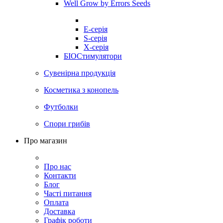
Well Grow by Errors Seeds
E-серія
S-серія
X-серія
БІОСтимулятори
Сувенірна продукція
Косметика з конопель
Футболки
Спори грибів
Про магазин
Про нас
Контакти
Блог
Часті питання
Оплата
Доставка
Графік роботи