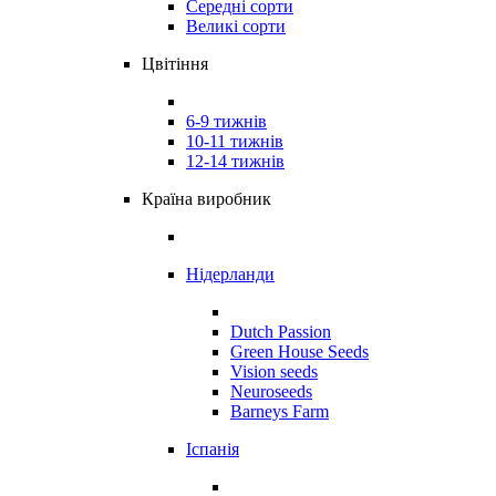
Середні сорти
Великі сорти
Цвітіння
6-9 тижнів
10-11 тижнів
12-14 тижнів
Країна виробник
Нідерланди
Dutch Passion
Green House Seeds
Vision seeds
Neuroseeds
Barneys Farm
Іспанія