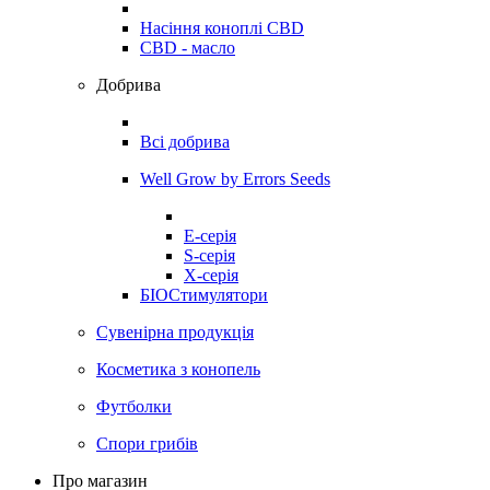
Насіння коноплі CBD
CBD - масло
Добрива
Всі добрива
Well Grow by Errors Seeds
E-серія
S-серія
X-серія
БІОСтимулятори
Сувенірна продукція
Косметика з конопель
Футболки
Спори грибів
Про магазин