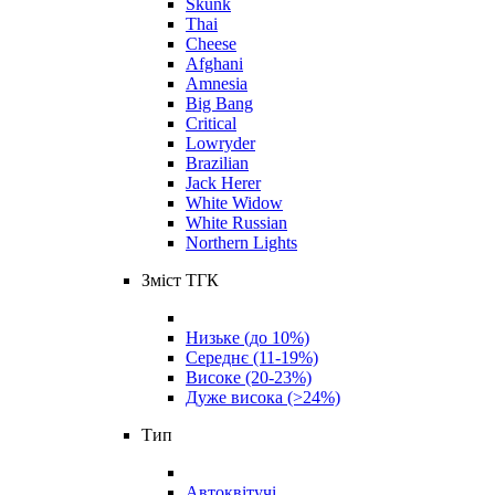
Skunk
Thai
Cheese
Afghani
Amnesia
Big Bang
Critical
Lowryder
Brazilian
Jack Herer
White Widow
White Russian
Northern Lights
Зміст ТГК
Низьке (до 10%)
Середнє (11-19%)
Високе (20-23%)
Дуже висока (>24%)
Тип
Автоквітучі