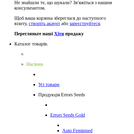
Не знайшли те, що шукали?
Зв'яжіться з нашим
консультантом.
Щоб ваша корзина збереглася до наступного
візиту,
створіть акаунт
або
зареєструйтеся
.
Перегляньте наші
Хіти
продажу
Каталог товарів.
Насіння
Усі товари
Продукція Errors Seeds
Errors Seeds Gold
Auto Feminised