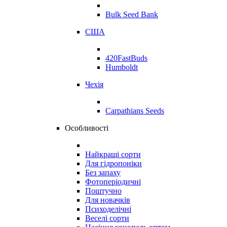
Bulk Seed Bank
США
420FastBuds
Humboldt
Чехія
Carpathians Seeds
Особливості
Найкращі сорти
Для гідропоніки
Без запаху
Фотоперіодичні
Поштучно
Для новачків
Психоделічні
Веселі сорти