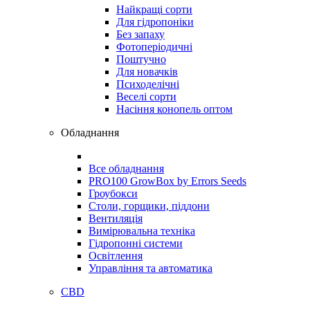
Найкращі сорти
Для гідропоніки
Без запаху
Фотоперіодичні
Поштучно
Для новачків
Психоделічні
Веселі сорти
Насіння конопель оптом
Обладнання
Все обладнання
PRO100 GrowBox by Errors Seeds
Гроубокси
Столи, горщики, піддони
Вентиляція
Вимірювальна техніка
Гідропонні системи
Освітлення
Управління та автоматика
CBD