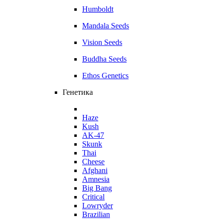
Humboldt
Mandala Seeds
Vision Seeds
Buddha Seeds
Ethos Genetics
Генетика
Haze
Kush
AK-47
Skunk
Thai
Cheese
Afghani
Amnesia
Big Bang
Critical
Lowryder
Brazilian