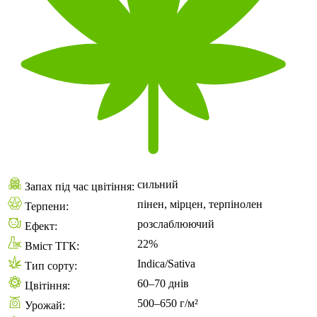
сильний
Запах під час цвітіння:
пінен, мірцен, терпінолен
Терпени:
розслаблюючий
Ефект:
22%
Вміст ТГК:
Indica/Sativa
Тип сорту:
60–70 днів
Цвітіння:
500–650 г/м²
Урожай: