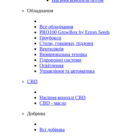
Насіння конопель оптом
Обладнання
Все обладнання
PRO100 GrowBox by Errors Seeds
Гроубокси
Столи, горщики, піддони
Вентиляція
Вимірювальна техніка
Гідропонні системи
Освітлення
Управління та автоматика
CBD
Насіння коноплі CBD
CBD - масло
Добрива
Всі добрива