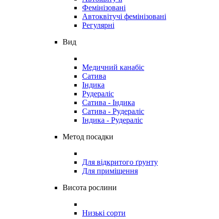
Фемінізовані
Автоквітучі фемінізовані
Регулярні
Вид
Медичний канабіс
Сатива
Індика
Рудераліс
Сатива - Індика
Сатива - Рудераліс
Індика - Рудераліс
Метод посадки
Для відкритого ґрунту
Для приміщення
Висота рослини
Низькі сорти