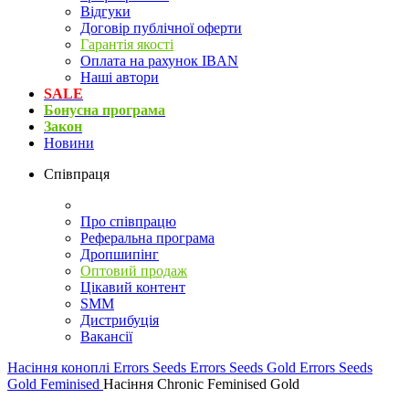
Відгуки
Договір публічної оферти
Гарантія якості
Оплата на рахунок IBAN
Наші автори
SALE
Бонусна програма
Закон
Новини
Співпраця
Про співпрацю
Реферальна програма
Дропшипінг
Оптовий продаж
Цікавий контент
SMM
Дистрибуція
Вакансії
Насіння коноплі
Errors Seeds
Errors Seeds Gold
Errors Seeds
Gold Feminised
Насіння Chronic Feminised Gold