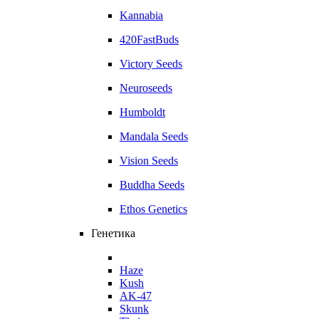
Kannabia
420FastBuds
Victory Seeds
Neuroseeds
Humboldt
Mandala Seeds
Vision Seeds
Buddha Seeds
Ethos Genetics
Генетика
Haze
Kush
AK-47
Skunk