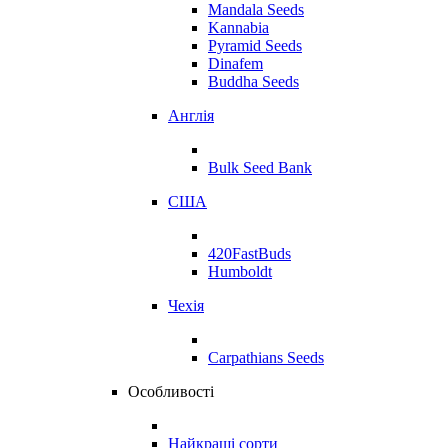
Mandala Seeds
Kannabia
Pyramid Seeds
Dinafem
Buddha Seeds
Англія
Bulk Seed Bank
США
420FastBuds
Humboldt
Чехія
Carpathians Seeds
Особливості
Найкращі сорти