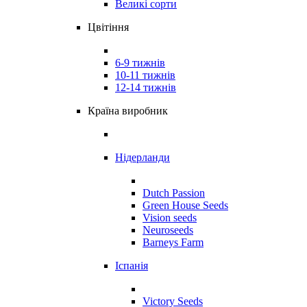
Великі сорти
Цвітіння
6-9 тижнів
10-11 тижнів
12-14 тижнів
Країна виробник
Нідерланди
Dutch Passion
Green House Seeds
Vision seeds
Neuroseeds
Barneys Farm
Іспанія
Victory Seeds