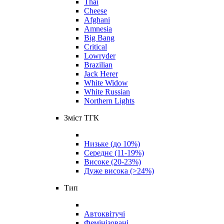
Thai
Cheese
Afghani
Amnesia
Big Bang
Critical
Lowryder
Brazilian
Jack Herer
White Widow
White Russian
Northern Lights
Зміст ТГК
Низьке (до 10%)
Середнє (11-19%)
Високе (20-23%)
Дуже висока (>24%)
Тип
Автоквітучі
Фемінізовані