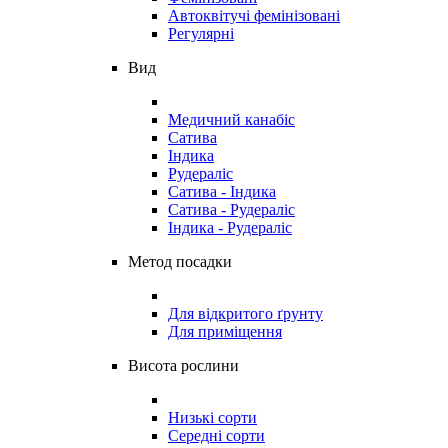
Автоквітучі фемінізовані
Регулярні
Вид
Медичний канабіс
Сатива
Індика
Рудераліс
Сатива - Індика
Сатива - Рудераліс
Індика - Рудераліс
Метод посадки
Для відкритого ґрунту
Для приміщення
Висота рослини
Низькі сорти
Середні сорти