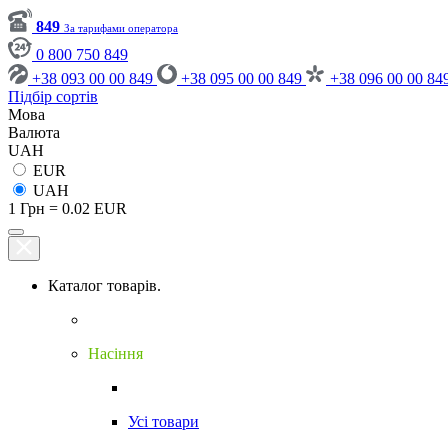
849
За тарифами оператора
0 800 750 849
+38 093 00 00 849
+38 095 00 00 849
+38 096 00 00 84
Підбір сортів
Мова
Валюта
UAH
EUR
UAH
1 Грн = 0.02 EUR
Каталог товарів.
Насіння
Усі товари