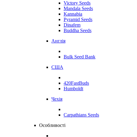
Victory Seeds
Mandala Seeds
Kannabia
Pyramid Seeds
Dinafem
Buddha Seeds
Англія
Bulk Seed Bank
США
420FastBuds
Humboldt
Чехія
Carpathians Seeds
Особливості