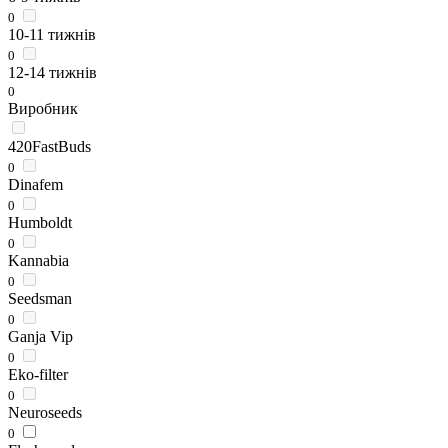
0
10-11 тижнів
0
12-14 тижнів
0
Виробник
420FastBuds
0
Dinafem
0
Humboldt
0
Kannabia
0
Seedsman
0
Ganja Vip
0
Eko-filter
0
Neuroseeds
0