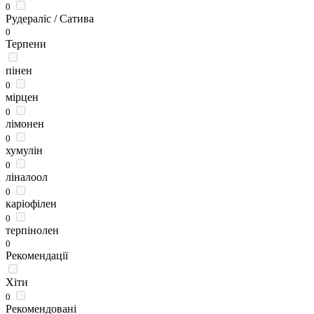
0
Рудераліс / Сатива
0
Терпени
пінен
0
мірцен
0
лімонен
0
хумулін
0
ліналоол
0
каріофілен
0
терпінолен
0
Рекомендації
Хіти
0
Рекомендовані