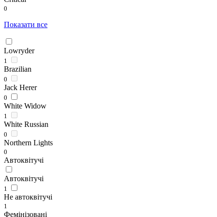
0
Показати все
Lowryder
1
Brazilian
0
Jack Herer
0
White Widow
1
White Russian
0
Northern Lights
0
Автоквітучі
Автоквітучі
1
Не автоквітучі
1
Фемінізовані