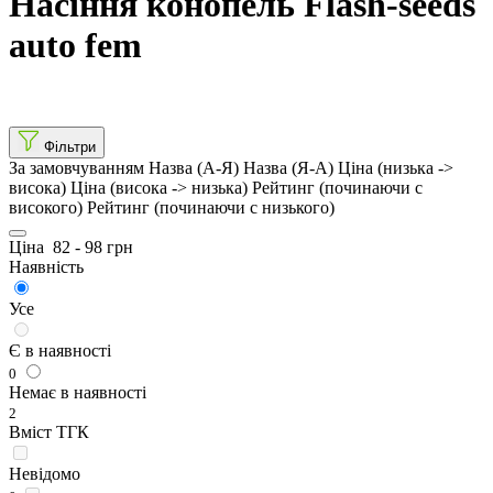
Насіння конопель Flash-seeds
auto fem
Фільтри
За замовчуванням
Назва (А-Я)
Назва (Я-А)
Ціна (низька ->
висока)
Ціна (висока -> низька)
Рейтинг (починаючи с
високого)
Рейтинг (починаючи с низького)
Ціна
82
-
98
грн
Наявність
Усе
Є в наявності
0
Немає в наявності
2
Вміст ТГК
Невідомо