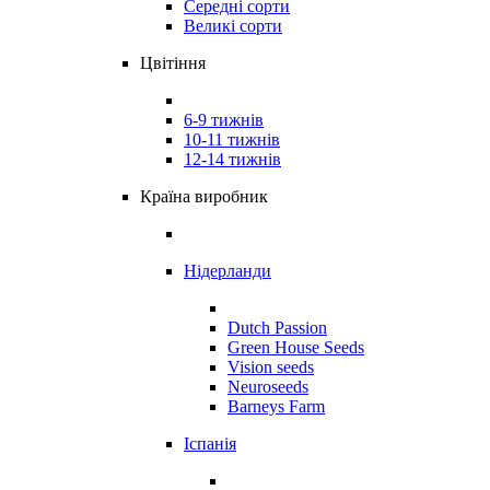
Середні сорти
Великі сорти
Цвітіння
6-9 тижнів
10-11 тижнів
12-14 тижнів
Країна виробник
Нідерланди
Dutch Passion
Green House Seeds
Vision seeds
Neuroseeds
Barneys Farm
Іспанія