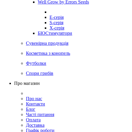
Well Grow by Errors Seeds
E-серія
S-серія
X-серія
БІОСтимулятори
Сувенірна продукція
Косметика з конопель
Футболки
Спори грибів
Про магазин
Про нас
Контакти
Блог
Часті питання
Оплата
Доставка
Графік роботи