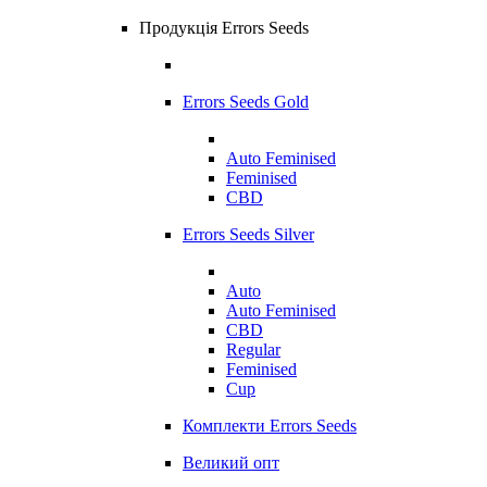
Продукція Errors Seeds
Errors Seeds Gold
Auto Feminised
Feminised
CBD
Errors Seeds Silver
Auto
Auto Feminised
CBD
Regular
Feminised
Cup
Комплекти Errors Seeds
Великий опт