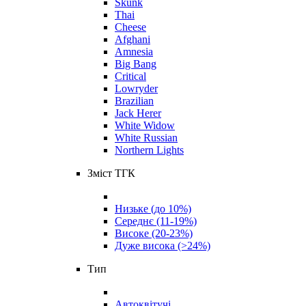
Skunk
Thai
Cheese
Afghani
Amnesia
Big Bang
Critical
Lowryder
Brazilian
Jack Herer
White Widow
White Russian
Northern Lights
Зміст ТГК
Низьке (до 10%)
Середнє (11-19%)
Високе (20-23%)
Дуже висока (>24%)
Тип
Автоквітучі