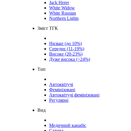
Jack Herer
White Widow
White Russian
Northern Lights
Зміст ТГК
Низьке (до 10%)
Середнє (11-19%)
Високе (20-23%)
Дуже висока (>24%)
Тип
Автоквітучі
Фемінізовані
Автоквітучі фемінізовані
Регулярні
Вид
Медичний канабіс
Сатива