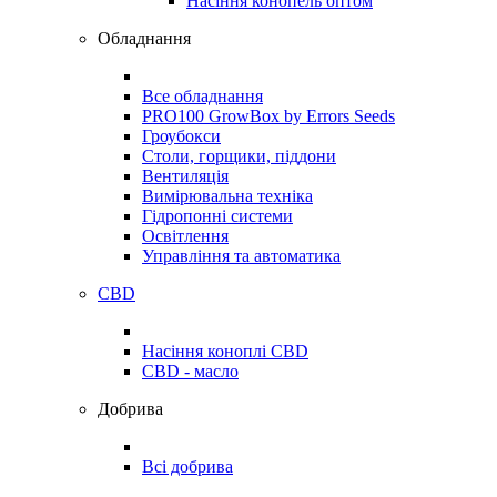
Насіння конопель оптом
Обладнання
Все обладнання
PRO100 GrowBox by Errors Seeds
Гроубокси
Столи, горщики, піддони
Вентиляція
Вимірювальна техніка
Гідропонні системи
Освітлення
Управління та автоматика
CBD
Насіння коноплі CBD
CBD - масло
Добрива
Всі добрива