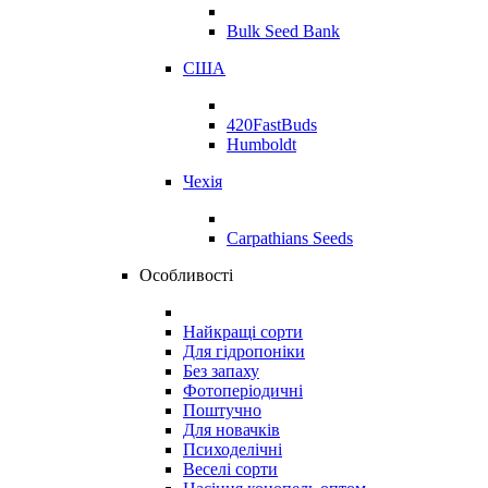
Bulk Seed Bank
США
420FastBuds
Humboldt
Чехія
Carpathians Seeds
Особливості
Найкращі сорти
Для гідропоніки
Без запаху
Фотоперіодичні
Поштучно
Для новачків
Психоделічні
Веселі сорти