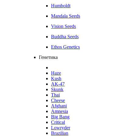
Humboldt
Mandala Seeds
Vision Seeds
Buddha Seeds
Ethos Genetics
Генетика
Haze
Kush
AK-47
Skunk
Thai
Cheese
Afghani
Amnesia
Big Bang
Critical
Lowryder
Brazilian