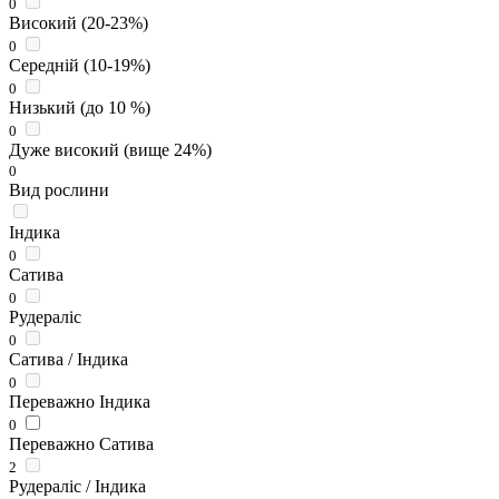
0
Високий (20-23%)
0
Середній (10-19%)
0
Низький (до 10 %)
0
Дуже високий (вище 24%)
0
Вид рослини
Індика
0
Сатива
0
Рудераліс
0
Сатива / Індика
0
Переважно Індика
0
Переважно Сатива
2
Рудераліс / Індика