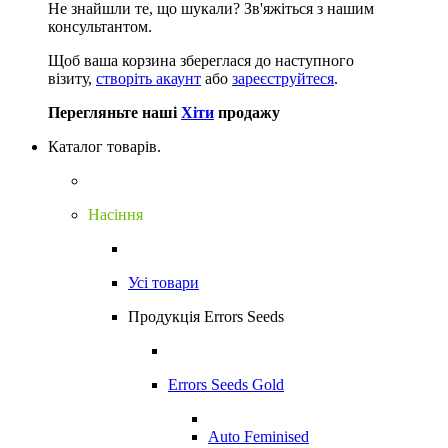
Не знайшли те, що шукали?
Зв'яжіться з нашим
консультантом.
Щоб ваша корзина збереглася до наступного
візиту,
створіть акаунт
або
зареєструйтеся
.
Перегляньте наші
Хіти
продажу
Каталог товарів.
Насіння
Усі товари
Продукція Errors Seeds
Errors Seeds Gold
Auto Feminised