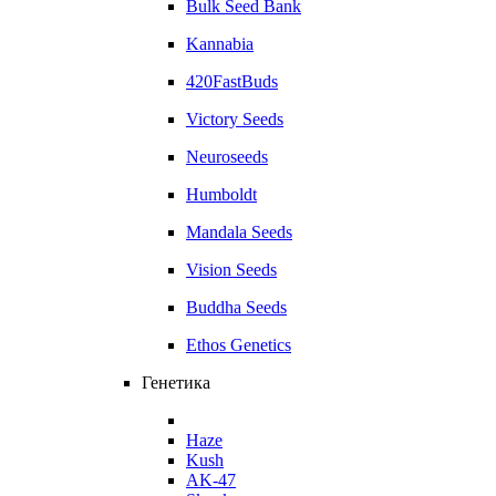
Bulk Seed Bank
Kannabia
420FastBuds
Victory Seeds
Neuroseeds
Humboldt
Mandala Seeds
Vision Seeds
Buddha Seeds
Ethos Genetics
Генетика
Haze
Kush
AK-47