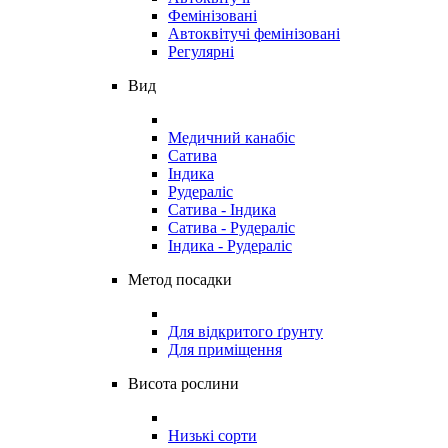
Фемінізовані
Автоквітучі фемінізовані
Регулярні
Вид
Медичний канабіс
Сатива
Індика
Рудераліс
Сатива - Індика
Сатива - Рудераліс
Індика - Рудераліс
Метод посадки
Для відкритого ґрунту
Для приміщення
Висота рослини
Низькі сорти