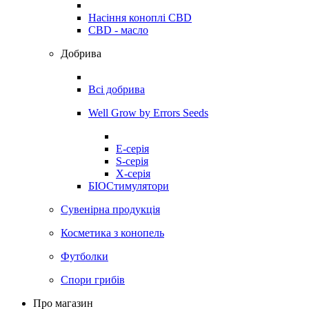
Насіння коноплі CBD
CBD - масло
Добрива
Всі добрива
Well Grow by Errors Seeds
E-серія
S-серія
X-серія
БІОСтимулятори
Сувенірна продукція
Косметика з конопель
Футболки
Спори грибів
Про магазин