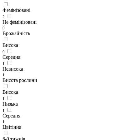
Фемінізовані
2
Не фемінізовані
0
Врожайність
Висока
0
Середня
1
Невисока
1
Висота рослини
Висока
1
Низька
1
Середня
1
Цвітіння
6-9 тижнів