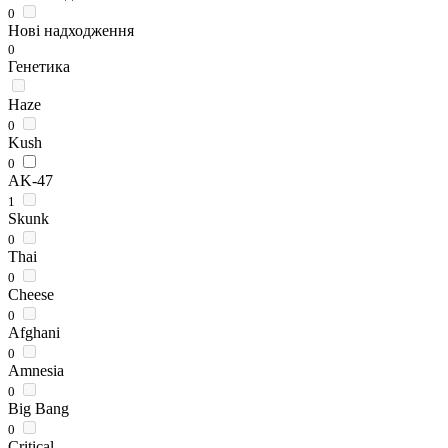
0
Нові надходження
0
Генетика
Haze
0
Kush
0
AK-47
1
Skunk
0
Thai
0
Cheese
0
Afghani
0
Amnesia
0
Big Bang
0
Critical