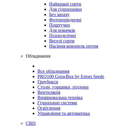
Найкращі сорти
Для гідропоніки
Без запаху
Фотоперіодичні
Поштучно
Для новачків
Психоделічні
Веселі сорти
Насіння конопель оптом
Обладнання
Все обладнання
PRO100 GrowBox by Errors Seeds
Гроубокси
Столи, горщики, піддони
Вентиляція
Вимірювальна техніка
Гідропонні системи
Освітлення
Управління та автоматика
CBD